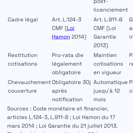
post-
licenciement
Cadre légal
Art. L.124-3
Art. L.911-8
G
CMF (
Loi
CMF (Loi
a
Hamon
2014)
Garantie
i
2013)
Restitution
Pro-rata die
Maintien
P
cotisations
légalement
cotisations
r
obligatoire
en vigueur
Chevauchement
Obligatoire 30j
Automatique
P
couverture
après
jusqu’à 12
c
notification
mois
Sources : Code monétaire et financier,
articles L.124-3, L.911-8 ; Loi Hamon du 17
mars 2014 ; Loi Garantie du 21 juillet 2013.