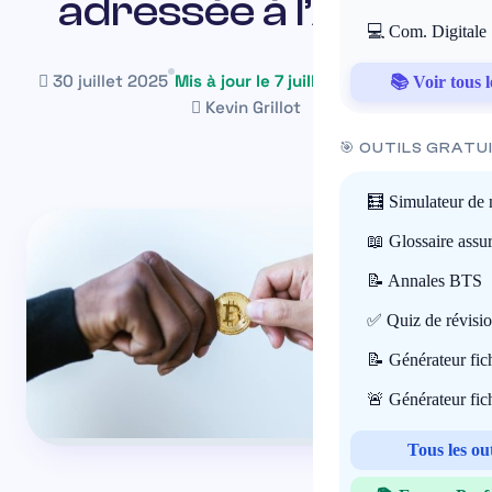
adressée à l’ACPR
💻 Com. Digitale
30 juillet 2025
Mis à jour le 7 juillet 2026
~35 min
📚 Voir tous l
Kevin Grillot
🎯 OUTILS GRATU
🧮 Simulateur de 
📖 Glossaire assu
📝 Annales BTS
✅ Quiz de révisi
📝 Générateur fi
🚨 Générateur fi
Tous les ou