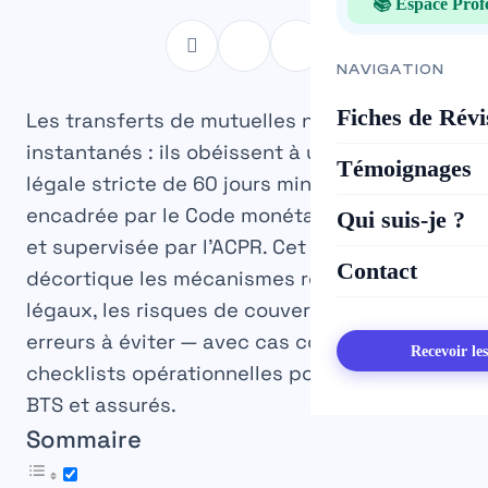
📚 Espace Prof
NAVIGATION
Fiches de Révi
Les transferts de mutuelles ne sont pas
instantanés : ils obéissent à une procédure
Témoignages
légale stricte de 60 jours minimum,
encadrée par le Code monétaire et financier
Qui suis-je ?
et supervisée par l’ACPR.
Cet article
Contact
décortique les mécanismes réels, les délais
légaux, les risques de couverture et les
erreurs à éviter — avec cas concrets et
Recevoir le
checklists opérationnelles pour étudiants
BTS et assurés.
Sommaire