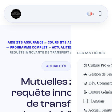
AIDE BTS ASSURANCE
»
COURS BTS ASSURANCE GRATUITS
— PROGRAMME COMPLET
»
ACTUALITÉS
»
MUTUELLES : UNE
REQUÊTE INNOVANTE DE TRANSFERT ADRESSÉE À L’ACPR
LES MATIÈRES
⚖️ Culture Pro & 
ACTUALITÉS
🚗 Gestion de Sini
Mutuelles : une
🤝 Dév. Commerc
requête innovante
📝 Culture Génér
de transfert
🇬🇧 Anglais
📞 Accueil Sinistr