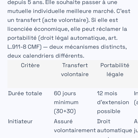
depuis 5 ans. Elle souhaite passer à une
mutuelle individuelle meilleure marché. C’est
un
transfert
(acte volontaire). Si elle est
licenciée économique, elle peut réclamer la
portabilité
(droit légal automatique, art.
L.911-8 CMF) — deux mécanismes distincts,
deux calendriers différents.
Critère
Transfert
Portabilité
volontaire
légale
Durée totale
60 jours
12 mois
I
minimum
d’extension
(
(30+30)
possible
Initiateur
Assuré
Droit
A
volontairement
automatique
j