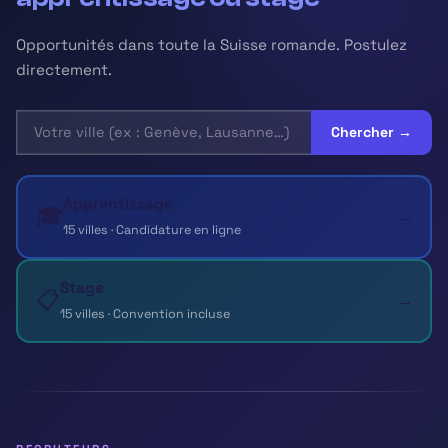
Opportunités dans toute la Suisse romande. Postulez
directement.
Chercher →
Apprentissage
🎓
→
15 villes · Candidature en ligne
Stage
📋
→
15 villes · Convention incluse