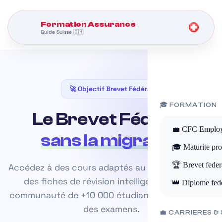
Formation Assurance
Guide Suisse 🇨🇭
🚀 Objectif Brevet Fédéral
🎓 FORMATION
Le Brevet Fédéral,
💼 CFC Employ
sans la migraine.
🎓 Maturite pro
🏆 Brevet feder
Accédez à des cours adaptés au système suisse,
des fiches de révision intelligentes et une
👑 Diplome fed
communauté de +10 000 étudiants. Fini le stress
des examens.
💼 CARRIERES &