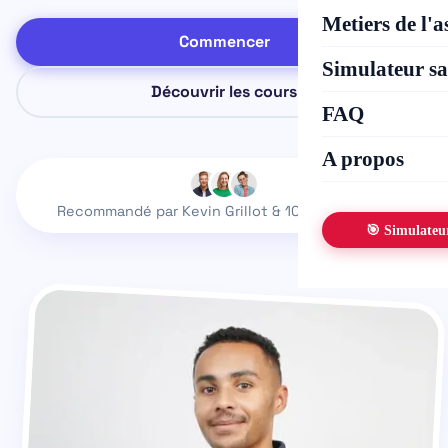
Metiers de l'
Commencer
Simulateur s
Découvrir les cours
FAQ
A propos
Recommandé par
Kevin Grillot
& 10k+ étudiants
🎯 Simulateu