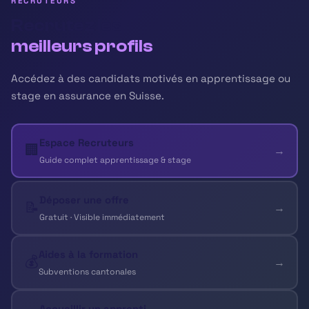
RECRUTEURS
Recrutez les
meilleurs profils
Accédez à des candidats motivés en apprentissage ou
stage en assurance en Suisse.
Espace Recruteurs
🏢
→
Guide complet apprentissage & stage
Déposer une offre
📝
→
Gratuit · Visible immédiatement
Aides à la formation
💰
→
Subventions cantonales
Accueillir un apprenti