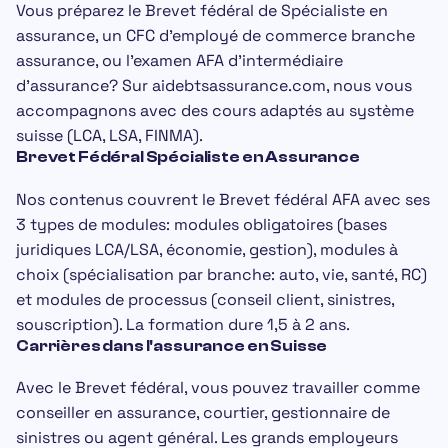
Vous préparez le
Brevet fédéral de Spécialiste en
assurance
, un
CFC d'employé de commerce branche
assurance
, ou l'
examen AFA
d'intermédiaire
d'assurance? Sur aidebtsassurance.com, nous vous
accompagnons avec des cours adaptés au système
suisse (LCA, LSA, FINMA).
Brevet Fédéral Spécialiste en Assurance
Nos contenus couvrent le
Brevet fédéral AFA
avec ses
3 types de modules:
modules obligatoires
(bases
juridiques LCA/LSA, économie, gestion),
modules à
choix
(spécialisation par branche: auto, vie, santé, RC)
et
modules de processus
(conseil client, sinistres,
souscription). La formation dure 1,5 à 2 ans.
Carrières dans l'assurance en Suisse
Avec le Brevet fédéral, vous pouvez travailler comme
conseiller en assurance
,
courtier
,
gestionnaire de
sinistres
ou
agent général
. Les grands employeurs