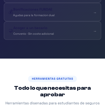
Bonificaciones FUNDAE
💰
→
Ayudas para la formacion dual
Acoger a un becario
🤝
→
Convenio · Sin coste adicional
HERRAMIENTAS GRATUITAS
Todo lo que necesitas para
aprobar
Herramientas disenadas para estudiantes de seguros