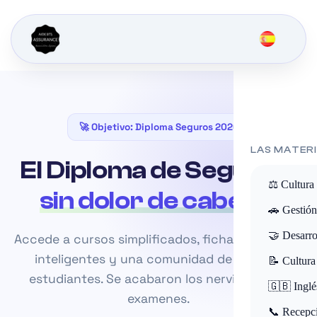
🚀 Objetivo: Diploma Seguros 2026
LAS MATER
El Diploma de Seguros,
⚖️ Cultura
sin dolor de cabeza.
🚗 Gestión
🤝 Desarro
Accede a cursos simplificados, fichas de repaso
inteligentes y una comunidad de +10 000
📝 Cultura
estudiantes. Se acabaron los nervios de los
🇬🇧 Inglé
examenes.
📞 Recepci