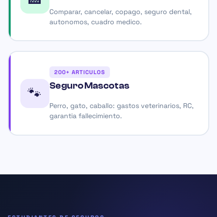
Comparar, cancelar, copago, seguro dental,
autonomos, cuadro medico.
200+ ARTICULOS
Seguro Mascotas
🐾
Perro, gato, caballo: gastos veterinarios, RC,
garantia fallecimiento.