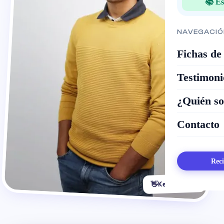
📚 Es
NAVEGACIÓ
Fichas de
Testimoni
¿Quién s
Contacto
Reci
Kevin Grillot
👋