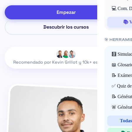
💻 Com. Di
Empezar
📚 V
Descubrir los cursos
🎯 HERRAMI
🧮 Simulad
Recomendado por
Kevin Grillot
y 10k+ estudiantes
📖 Glosari
📝 Exámene
✅ Quiz de 
📝 Générat
🚨 Générat
Todas