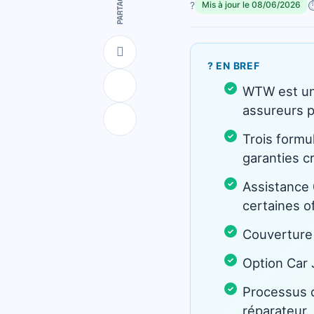
PARTAGER
?
⏱
Mis à jour le 08/06/2026
? EN BREF
WTW est un 
assureurs p
Trois formu
garanties c
Assistance 
certaines o
Couverture 
Option Car 
Processus de
réparateur