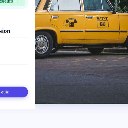
esseurs →
sion
s quiz