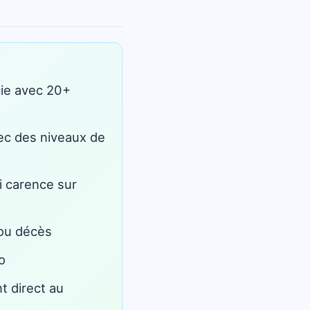
cie avec 20+
vec des niveaux de
i carence sur
 ou décès
o
t direct au