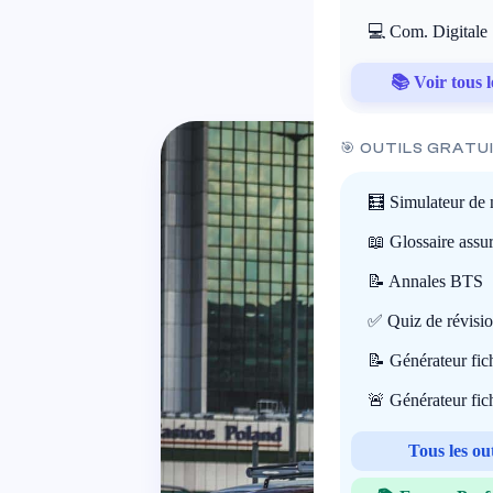
💻 Com. Digitale
📚 Voir tous l
🎯 OUTILS GRATU
🧮 Simulateur de 
📖 Glossaire assu
📝 Annales BTS
✅ Quiz de révisi
📝 Générateur fi
🚨 Générateur fi
Tous les ou