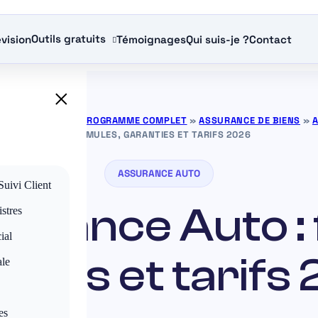
Outils gratuits
vision
Témoignages
Qui suis-je ?
Contact
×
ANCE GRATUITS — PROGRAMME COMPLET
»
ASSURANCE DE BIENS
»
FORMULES, GARANTIES ET TARIFS 2026
ASSURANCE AUTO
Suivi Client
rance Auto : 
stres
ial
nties et tarifs
ale
es