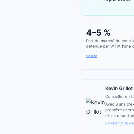
4–5 %
Part de marché du court
détenue par WTW, l'une d
Source
Kevin Grillot
Conseiller en f
Avec 8 ans d'ex
première altern
et les opportun
LinkedIn
Site we
·