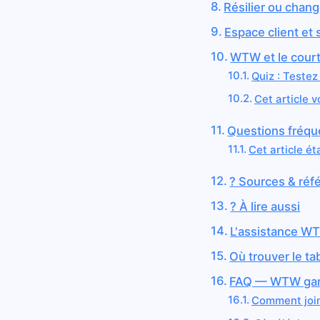
Résilier ou cha
Espace client et
WTW et le court
Quiz : Teste
Cet article v
Questions fréqu
Cet article éta
? Sources & réf
? À lire aussi
L'assistance W
Où trouver le t
FAQ — WTW gara
Comment join