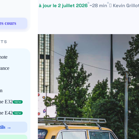
8 juin 2026
Mis à jour le 2 juillet 2026
~28 min
Kevin Grillo
es cours
ITS
note
rance
on
che E32
NEW
che E42
NEW
tils →