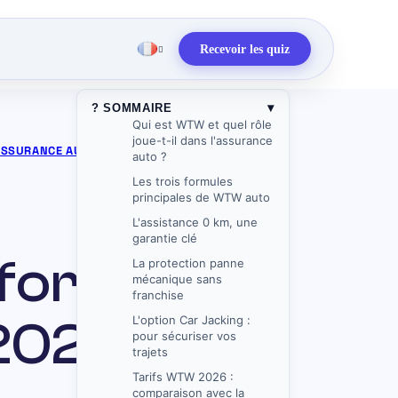
Recevoir les quiz
▾
? SOMMAIRE
Qui est WTW et quel rôle
joue-t-il dans l'assurance
ASSURANCE AUTO
»
WTW ASSURANCE AUTO :
auto ?
Les trois formules
principales de WTW auto
L'assistance 0 km, une
garantie clé
formules,
La protection panne
mécanique sans
franchise
 2026
L'option Car Jacking :
pour sécuriser vos
trajets
Tarifs WTW 2026 :
comparaison avec la