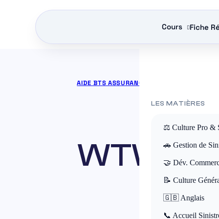
Cours
Fiche Ré
AIDE BTS ASSURANCE
»
COURS BTS ASSUR
LES MATIÈRES
⚖️ Culture Pro & 
WTW Assu
🚗 Gestion de Sini
🤝 Dév. Commerc
gara
📝 Culture Génér
🇬🇧 Anglais
📞 Accueil Sinistr