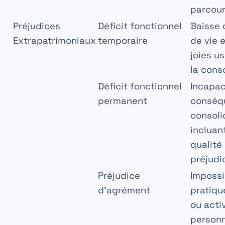
parcour
Préjudices
Déficit fonctionnel
Baisse 
Extrapatrimoniaux
temporaire
de vie 
joies u
la cons
Déficit fonctionnel
Incapac
permanent
conséq
consoli
incluan
qualité 
préjudi
Préjudice
Impossi
d’agrément
pratique
ou acti
personn