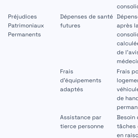
consoli
Préjudices
Dépenses de santé
Dépens
Patrimoniaux
futures
après l
Permanents
consoli
calculé
de l’avi
médeci
Frais
Frais p
d’équipements
logemen
adaptés
véhicule
de han
perman
Assistance par
Besoin 
tierce personne
tâches 
en rais