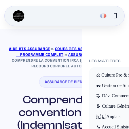
AIDE BTS ASSURANCE
»
COURS BTS ASSURANCE GRATUITS
— PROGRAMME COMPLET
»
ASSURANCE DE BIENS
»
COMPRENDRE LA CONVENTION IRCA (INDEMNISATION ET
LES MATIÈRES
RECOURS CORPOREL AUTOMOBILE)
⚖️ Culture Pro & 
ASSURANCE DE BIENS
🚗 Gestion de Sini
Comprendre la
🤝 Dév. Commerc
📝 Culture Génér
convention IRCA
🇬🇧 Anglais
(Indemnisation et
📞 Accueil Sinistr