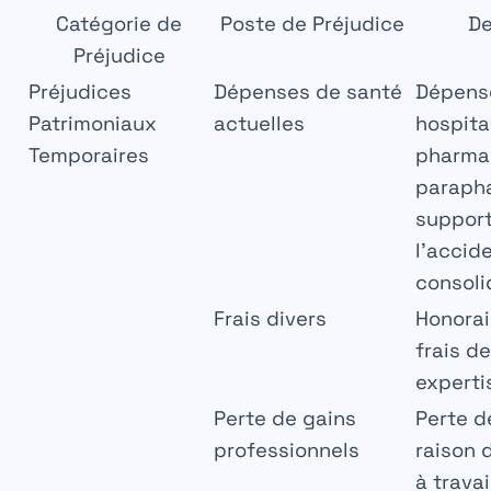
Catégorie de
Poste de Préjudice
De
Préjudice
Préjudices
Dépenses de santé
Dépens
Patrimoniaux
actuelles
hospita
Temporaires
pharma
paraph
support
l’accide
consoli
Frais divers
Honorai
frais d
experti
Perte de gains
Perte d
professionnels
raison 
à travai