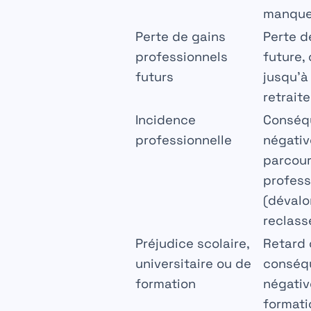
manque
Perte de gains
Perte d
professionnels
future,
futurs
jusqu’à 
retraite
Incidence
Conséq
professionnelle
négativ
parcou
profess
(dévalor
reclass
Préjudice scolaire,
Retard 
universitaire ou de
conséq
formation
négativ
formati