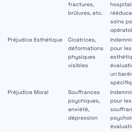
fractures,
hospital
brûlures, etc.
rééducat
soins po
opérato
Préjudice Esthétique
Cicatrices,
Indemni
déformations
pour le
physiques
esthéti
visibles
évaluati
un barè
spécifi
Préjudice Moral
Souffrances
Indemni
psychiques,
pour les
anxiété,
souffra
dépression
psychol
évaluat