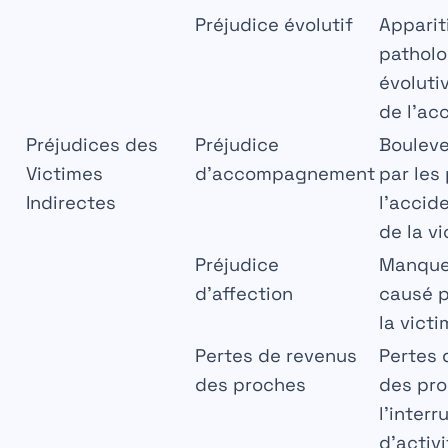
Préjudice évolutif
Apparit
patholo
évolutiv
de l’ac
Préjudices des
Préjudice
Boulev
Victimes
d’accompagnement
par les
Indirectes
l’accid
de la v
Préjudice
Manque 
d’affection
causé p
la vict
Pertes de revenus
Pertes 
des proches
des pro
l’interr
d’activi