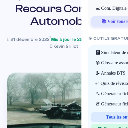
Recours Corporel
💻 Com. Digitale
Automobile)
📚 Voir tous l
🎯 OUTILS GRATU
21 décembre 2022
Mis à jour le 22 mai 2026
~11 min
Kevin Grillot
🧮 Simulateur de 
📖 Glossaire assu
📝 Annales BTS
✅ Quiz de révisi
📝 Générateur fi
🚨 Générateur fi
Tous les ou