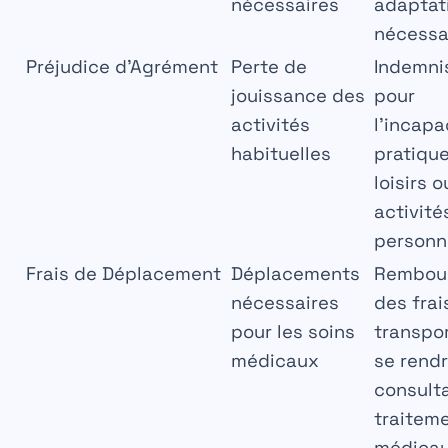
nécessaires
adaptat
nécessa
Préjudice d’Agrément
Perte de
Indemni
jouissance des
pour
activités
l’incapa
habituelles
pratiqu
loisirs o
activité
personn
Frais de Déplacement
Déplacements
Rembou
nécessaires
des frai
pour les soins
transpo
médicaux
se rend
consulta
traitem
médica