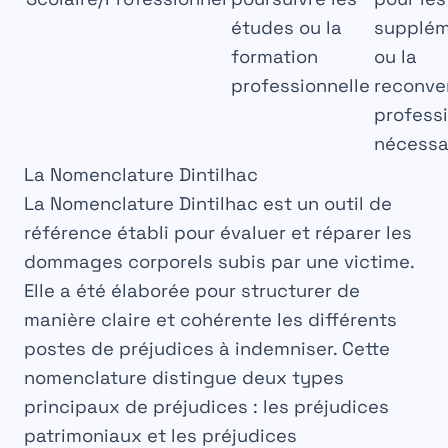
études ou la
supplém
formation
ou la
professionnelle
reconve
profess
nécessa
La Nomenclature Dintilhac
La
Nomenclature Dintilhac
est un outil de
référence établi pour évaluer et
réparer
les
dommages corporels subis par une victime.
Elle a été élaborée pour structurer de
manière
claire
et
cohérente
les différents
postes de
préjudices
à indemniser. Cette
nomenclature distingue deux types
principaux de préjudices : les
préjudices
patrimoniaux
et les
préjudices