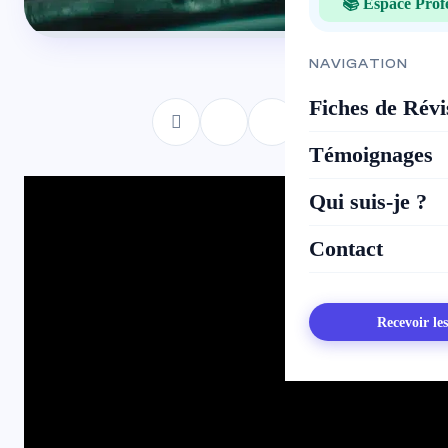
📚 Espace Prof
NAVIGATION
Fiches de Révi
Témoignages
Qui suis-je ?
Contact
Recevoir le