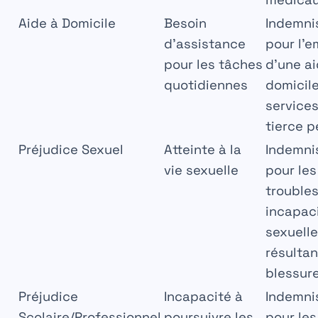
Aide à Domicile
Besoin
Indemni
d’assistance
pour l’
pour les tâches
d’une ai
quotidiennes
domicile
service
tierce 
Préjudice Sexuel
Atteinte à la
Indemni
vie sexuelle
pour les
trouble
incapac
sexuell
résultan
blessur
Préjudice
Incapacité à
Indemni
Scolaire/Professionnel
poursuivre les
pour les