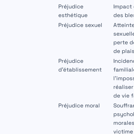
Préjudice
Impact 
esthétique
des ble
Préjudice sexuel
Atteinte
sexuelle
perte de
de plais
Préjudice
Incidenc
d’établissement
familial
l’imposs
réalise
de vie f
Préjudice moral
Souffra
psychol
morales
victime