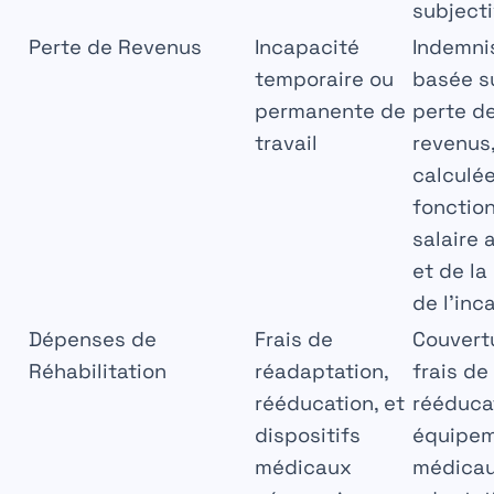
subject
Perte de Revenus
Incapacité
Indemni
temporaire ou
basée su
permanente de
perte d
travail
revenus
calculé
fonctio
salaire 
et de la
de l’inc
Dépenses de
Frais de
Couvert
Réhabilitation
réadaptation,
frais de
rééducation, et
rééduca
dispositifs
équipe
médicaux
médicau