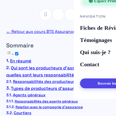
📚 Espace Prof
NAVIGATION
Fiches de Révi
← Retour aux cours BTS Assurance
Témoignages
Sommaire
Qui suis-je ?
En résumé
Contact
Qui sont les producteurs d’assurance et
quelles sont leurs responsabilités ?
Responsabilités des producteurs d’assurance
Recevoir le
Types de producteurs d’assurance
Agents généraux
Responsabilités des agents généraux
Relation avec la compagnie d’assurance
Courtiers