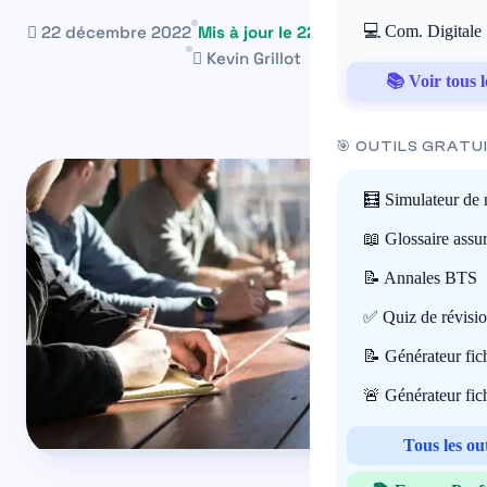
22 décembre 2022
Mis à jour le 22 mai 2026
💻 Com. Digitale
~14 min
Kevin Grillot
📚 Voir tous l
🎯 OUTILS GRATU
🧮 Simulateur de 
📖 Glossaire assu
📝 Annales BTS
✅ Quiz de révisi
📝 Générateur fi
🚨 Générateur fi
Tous les ou