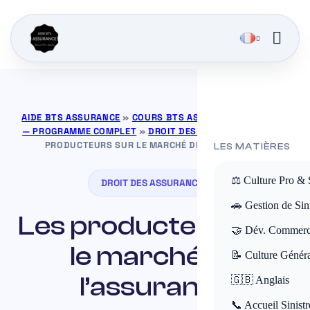
AIDE BTS ASSURANCE
»
COURS BTS ASSURANCE GRATUITS
— PROGRAMME COMPLET
»
DROIT DES ASSURANCES
»
LES
PRODUCTEURS SUR LE MARCHÉ DE L’ASSURANCE
LES MATIÈRES
⚖️ Culture Pro & 
DROIT DES ASSURANCES
🚗 Gestion de Sini
Les producteurs sur
🤝 Dév. Commerc
le marché de
📝 Culture Génér
l’assurance
🇬🇧 Anglais
📞 Accueil Sinistr