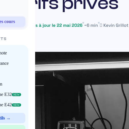
tarifs privés
es cours
6 avril 2023
Mis à jour le 22 mai 2026
~6 min
Kevin Grillot
ITS
note
rance
on
che E32
NEW
che E42
NEW
tils →