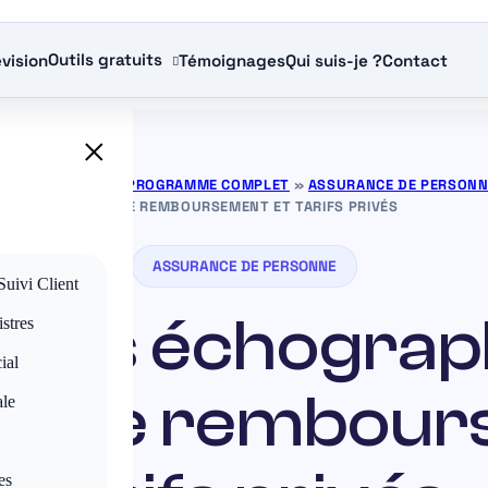
Outils gratuits
vision
Témoignages
Qui suis-je ?
Contact
×
ANCE GRATUITS — PROGRAMME COMPLET
»
ASSURANCE DE PERSON
ENTRE REMBOURSEMENT ET TARIFS PRIVÉS
ASSURANCE DE PERSONNE
Suivi Client
x des échograp
stres
ial
 entre rembour
ale
es