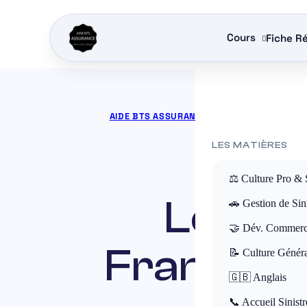
Cours
Fiche Ré
AIDE BTS ASSURANCE
»
COURS BTS ASSUR
LES MATIÈRES
⚖️ Culture Pro & 
Le pri
🚗 Gestion de Sini
🤝 Dév. Commerc
France :
📝 Culture Génér
🇬🇧 Anglais
📞 Accueil Sinistr