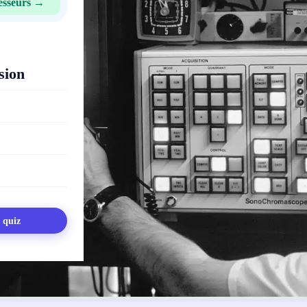
esseurs →
sion
s quiz