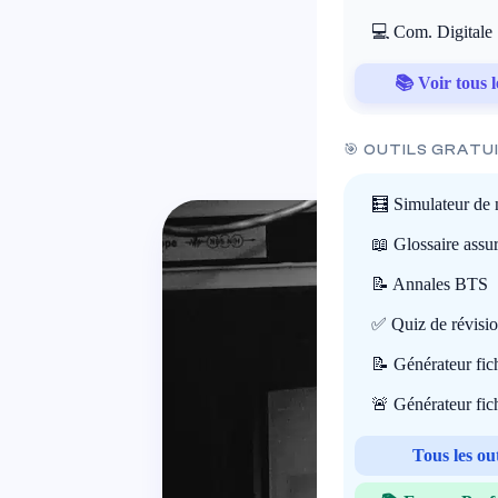
💻 Com. Digitale
📚 Voir tous l
🎯 OUTILS GRATU
🧮 Simulateur de 
📖 Glossaire assu
📝 Annales BTS
✅ Quiz de révisi
📝 Générateur fi
🚨 Générateur fi
Tous les ou