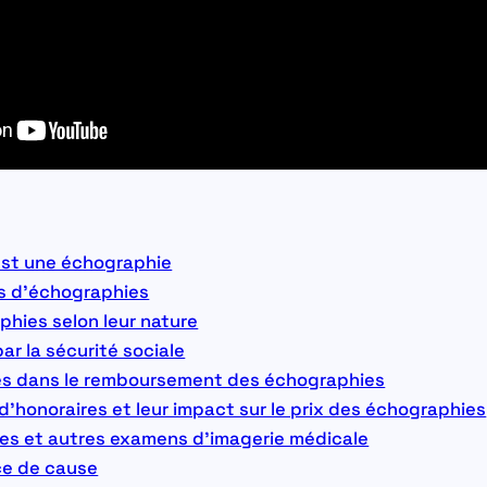
st une échographie
es d’échographies
phies selon leur nature
ar la sécurité sociale
les dans le remboursement des échographies
honoraires et leur impact sur le prix des échographies
ies et autres examens d’imagerie médicale
ce de cause