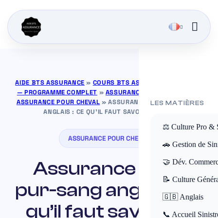
AIDE BTS ASSURANCE
»
COURS BTS ASSURANCE GRATUITS
— PROGRAMME COMPLET
»
ASSURANCE POUR ANIMAUX
»
ASSURANCE POUR CHEVAL
»
ASSURANCE POUR PUR-SANG
LES MATIÈRES
ANGLAIS : CE QU’IL FAUT SAVOIR EN 2026
⚖️ Culture Pro & 
ASSURANCE POUR CHEVAL
🚗 Gestion de Sini
Assurance pour
🤝 Dév. Commerc
📝 Culture Génér
pur-sang anglais : ce
🇬🇧 Anglais
qu’il faut savoir en
📞 Accueil Sinistr