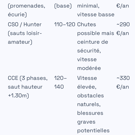
(promenades,
(base)
minimal,
€/an
écurie)
vitesse basse
CSO / Hunter
110–120
Chutes
~290
(sauts loisir-
possible mais
€/an
amateur)
ceinture de
sécurité,
vitesse
modérée
CCE
(3 phases,
120–
Vitesse
~330
saut hauteur
140
élevée,
€/an
+1.30m)
obstacles
naturels,
blessures
graves
potentielles