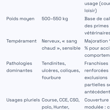
usage (cou
loisir)
Poids moyen
500–550 kg
Base de cal
des primes 
vétérinaire
Tempérament
Nerveux, « sang
Majoration
chaud », sensible
% pour acc
comportem
Pathologies
Tendinites,
Franchises
dominantes
ulcères, coliques,
renforcées
fourbure
exclusions
partielles s
antécéden
Usages pluriels
Course, CCE, CSO,
Couverture
polo, Hunter,
modulée : 