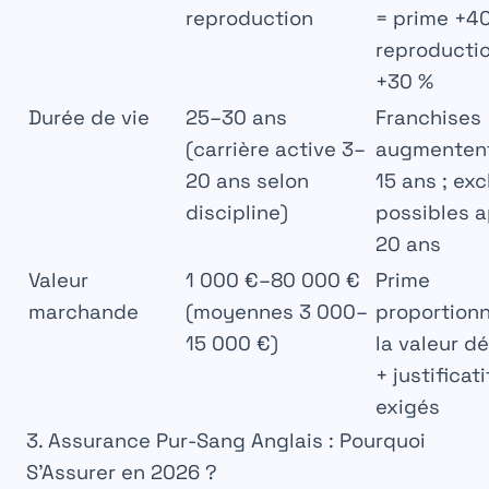
reproduction
= prime +40
reproducti
+30 %
Durée de vie
25–30 ans
Franchises
(carrière active 3–
augmentent
20 ans selon
15 ans ; ex
discipline)
possibles 
20 ans
Valeur
1 000 €–80 000 €
Prime
marchande
(moyennes 3 000–
proportionn
15 000 €)
la valeur d
+ justificati
exigés
3. Assurance Pur-Sang Anglais : Pourquoi
S’Assurer en 2026 ?