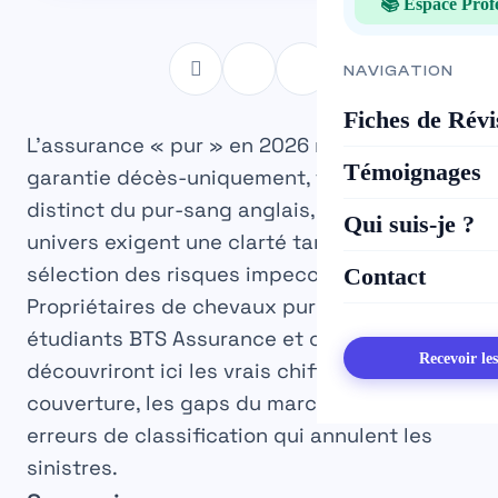
📚 Espace Prof
NAVIGATION
Fiches de Révi
L’assurance « pur » en 2026 représente une
Témoignages
garantie décès-uniquement, totalement
distinct du pur-sang anglais, mais les deux
Qui suis-je ?
univers exigent une clarté tarifaire et une
sélection des risques impeccables.
Contact
Propriétaires de chevaux pur-sang,
étudiants BTS Assurance et courtiers
Recevoir le
découvriront ici les vrais chiffres de
couverture, les gaps du marché et les
erreurs de classification qui annulent les
sinistres.