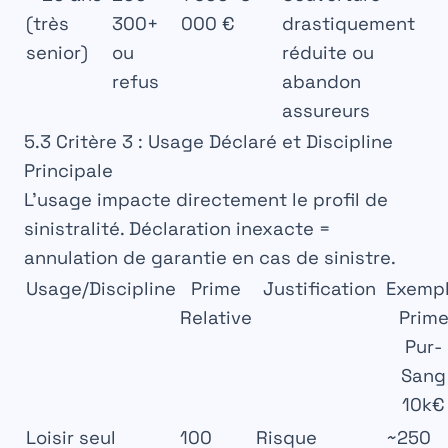
(très
300+
000 €
drastiquement
senior)
ou
réduite ou
refus
abandon
assureurs
5.3 Critère 3 : Usage Déclaré et Discipline
Principale
L’usage impacte directement le profil de
sinistralité. Déclaration inexacte =
annulation de garantie
en cas de sinistre.
Usage/Discipline
Prime
Justification
Exemp
Relative
Prim
Pur-
Sang
10k€
Loisir seul
100
Risque
~250