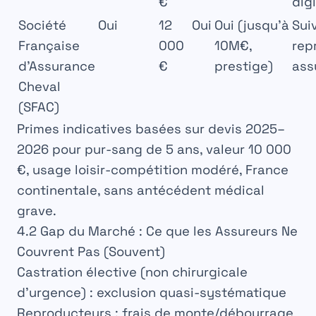
€
dig
Société
Oui
12
Oui
Oui (jusqu’à
Sui
Française
000
10M€,
rep
d’Assurance
€
prestige)
ass
Cheval
(SFAC)
Primes indicatives basées sur devis 2025–
2026 pour pur-sang de 5 ans, valeur 10 000
€, usage loisir-compétition modéré, France
continentale, sans antécédent médical
grave.
4.2 Gap du Marché : Ce que les Assureurs Ne
Couvrent Pas (Souvent)
Castration élective
(non chirurgicale
d’urgence) : exclusion quasi-systématique
Reproducteurs : frais de monte/débourrage