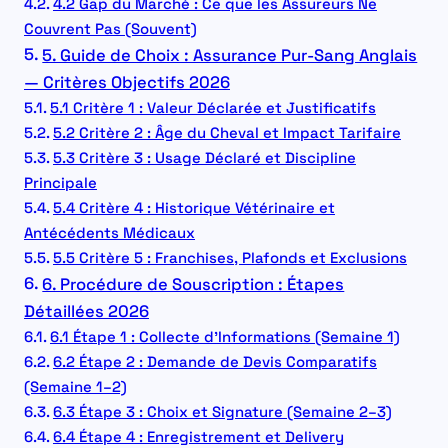
4.2 Gap du Marché : Ce que les Assureurs Ne
Couvrent Pas (Souvent)
5. Guide de Choix : Assurance Pur-Sang Anglais
— Critères Objectifs 2026
5.1 Critère 1 : Valeur Déclarée et Justificatifs
5.2 Critère 2 : Âge du Cheval et Impact Tarifaire
5.3 Critère 3 : Usage Déclaré et Discipline
Principale
5.4 Critère 4 : Historique Vétérinaire et
Antécédents Médicaux
5.5 Critère 5 : Franchises, Plafonds et Exclusions
6. Procédure de Souscription : Étapes
Détaillées 2026
6.1 Étape 1 : Collecte d’Informations (Semaine 1)
6.2 Étape 2 : Demande de Devis Comparatifs
(Semaine 1–2)
6.3 Étape 3 : Choix et Signature (Semaine 2–3)
6.4 Étape 4 : Enregistrement et Delivery