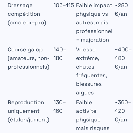
Dressage
105–115
Faible impact
~280
compétition
physique vs
€/an
(amateur–pro)
autres, mais
professionnel
= majoration
Course galop
140–
Vitesse
~400–
(amateurs, non-
180
extrême,
480
professionnels)
chutes
€/an
fréquentes,
blessures
aigues
Reproduction
130–
Faible
~360–
uniquement
160
activité
420
(étalon/jument)
physique
€/an
mais risques