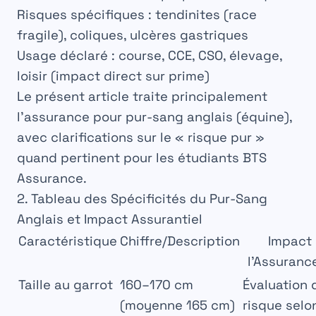
Risques spécifiques
: tendinites (race
fragile), coliques, ulcères gastriques
Usage déclaré
: course, CCE, CSO, élevage,
loisir (impact direct sur prime)
Le présent article traite
principalement
l’assurance pour pur-sang anglais
(équine),
avec clarifications sur le « risque pur »
quand pertinent pour les étudiants BTS
Assurance.
2. Tableau des Spécificités du Pur-Sang
Anglais et Impact Assurantiel
Caractéristique
Chiffre/Description
Impact 
l’Assuranc
Taille au garrot
160–170 cm
Évaluation 
(moyenne 165 cm)
risque selo