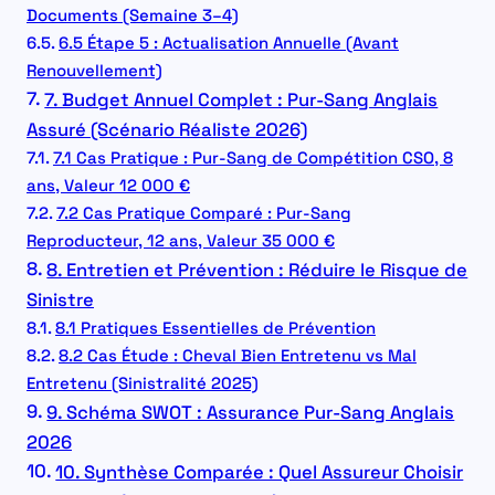
Documents (Semaine 3–4)
6.5 Étape 5 : Actualisation Annuelle (Avant
Renouvellement)
7. Budget Annuel Complet : Pur-Sang Anglais
Assuré (Scénario Réaliste 2026)
7.1 Cas Pratique : Pur-Sang de Compétition CSO, 8
ans, Valeur 12 000 €
7.2 Cas Pratique Comparé : Pur-Sang
Reproducteur, 12 ans, Valeur 35 000 €
8. Entretien et Prévention : Réduire le Risque de
Sinistre
8.1 Pratiques Essentielles de Prévention
8.2 Cas Étude : Cheval Bien Entretenu vs Mal
Entretenu (Sinistralité 2025)
9. Schéma SWOT : Assurance Pur-Sang Anglais
2026
10. Synthèse Comparée : Quel Assureur Choisir