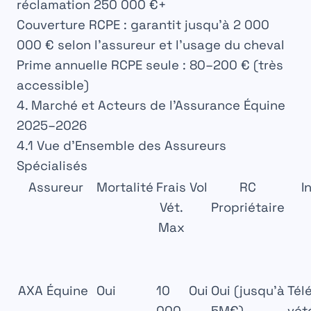
réclamation 250 000 €+
Couverture RCPE
: garantit jusqu’à 2 000
000 € selon l’assureur et l’usage du cheval
Prime annuelle RCPE seule
: 80–200 € (très
accessible)
4. Marché et Acteurs de l’Assurance Équine
2025–2026
4.1 Vue d’Ensemble des Assureurs
Spécialisés
Assureur
Mortalité
Frais
Vol
RC
I
Vét.
Propriétaire
Max
AXA Équine
Oui
10
Oui
Oui (jusqu’à
Tél
000
5M€)
vét