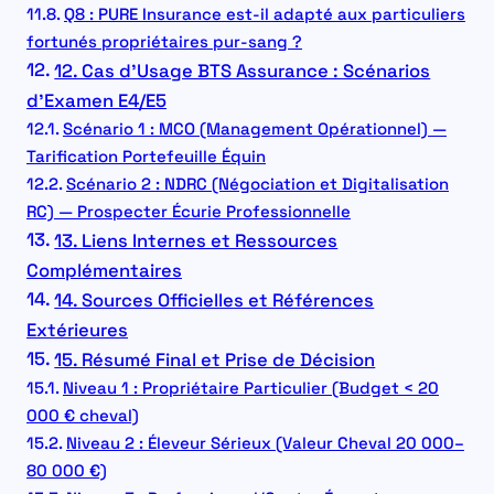
Q8 : PURE Insurance est-il adapté aux particuliers
fortunés propriétaires pur-sang ?
12. Cas d’Usage BTS Assurance : Scénarios
d’Examen E4/E5
Scénario 1 : MCO (Management Opérationnel) —
Tarification Portefeuille Équin
Scénario 2 : NDRC (Négociation et Digitalisation
RC) — Prospecter Écurie Professionnelle
13. Liens Internes et Ressources
Complémentaires
14. Sources Officielles et Références
Extérieures
15. Résumé Final et Prise de Décision
Niveau 1 : Propriétaire Particulier (Budget < 20
000 € cheval)
Niveau 2 : Éleveur Sérieux (Valeur Cheval 20 000–
80 000 €)