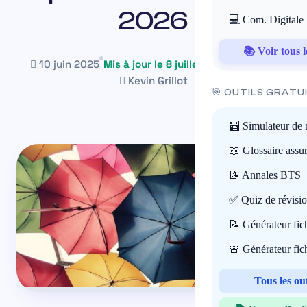
2026
💻 Com. Digitale
📚 Voir tous l
10 juin 2025
Mis à jour le 8 juillet 2026
~27 min
Kevin Grillot
🎯 OUTILS GRATU
🧮 Simulateur de 
📖 Glossaire assu
📝 Annales BTS
✅ Quiz de révisi
📝 Générateur fi
🚨 Générateur fi
Tous les ou