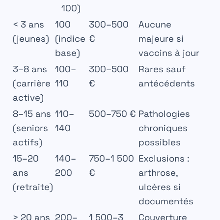
100)
< 3 ans
100
300–500
Aucune
(jeunes)
(indice
€
majeure si
base)
vaccins à jour
3–8 ans
100–
300–500
Rares sauf
(carrière
110
€
antécédents
active)
8–15 ans
110–
500–750 €
Pathologies
(seniors
140
chroniques
actifs)
possibles
15–20
140–
750–1 500
Exclusions :
ans
200
€
arthrose,
(retraite)
ulcères si
documentés
> 20 ans
200–
1 500–3
Couverture