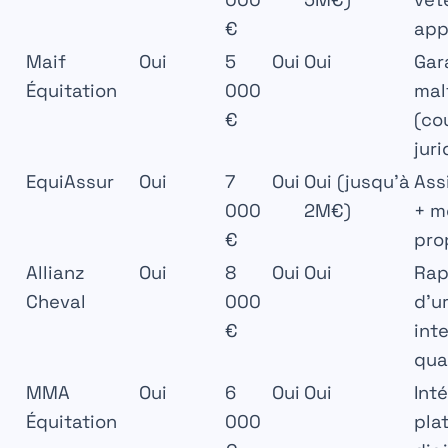
€
app
Maif
Oui
5
Oui
Oui
Gar
Équitation
000
mal
€
(co
jur
EquiAssur
Oui
7
Oui
Oui (jusqu’à
Ass
000
2M€)
+ m
€
pro
Allianz
Oui
8
Oui
Oui
Rap
Cheval
000
d’u
€
int
qua
MMA
Oui
6
Oui
Oui
Int
Équitation
000
pla