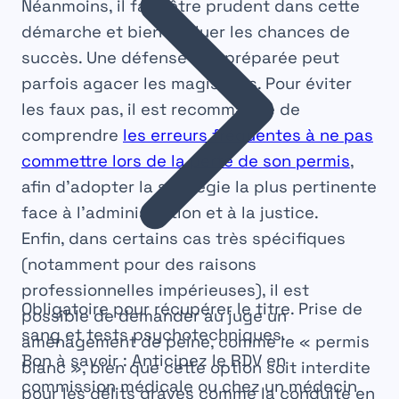
Néanmoins, il faut être prudent dans cette
démarche et bien évaluer les chances de
succès. Une défense mal préparée peut
parfois agacer les magistrats. Pour éviter
les faux pas, il est recommandé de
comprendre
les erreurs fréquentes à ne pas
commettre lors de la perte de son permis
,
afin d’adopter la stratégie la plus pertinente
face à l’administration et à la justice.
Enfin, dans certains cas très spécifiques
(notamment pour des raisons
professionnelles impérieuses), il est
Obligatoire pour récupérer le titre. Prise de
possible de demander au juge un
sang et tests psychotechniques.
aménagement de peine, comme le « permis
Bon à savoir :
Anticipez le RDV en
blanc », bien que cette option soit interdite
commission médicale ou chez un médecin
pour les délits graves comme la conduite en