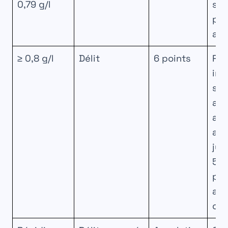
0,79 g/l
sus
pos
ans
≥ 0,8 g/l
Délit
6 points
Ret
imm
sus
ann
ans
am
jus
500
pos
ans
obl