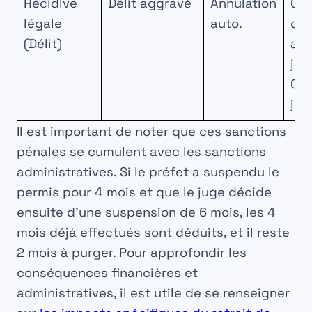
Récidive
Délit aggravé
Annulation
Con
légale
auto.
du 
(Délit)
am
jus
000
jus
Il est important de noter que ces sanctions
pénales se cumulent avec les sanctions
administratives. Si le préfet a suspendu le
permis pour 4 mois et que le juge décide
ensuite d’une suspension de 6 mois, les 4
mois déjà effectués sont déduits, et il reste
2 mois à purger. Pour approfondir les
conséquences financières et
administratives, il est utile de se renseigner