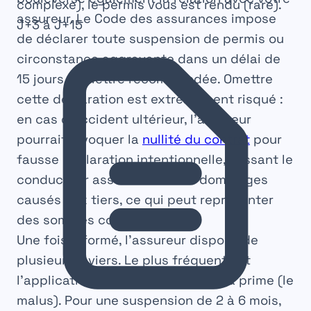
complexe), le permis vous est rendu (rare).
assureur. Le Code des assurances impose
J+3 à J+15
de déclarer toute suspension de permis ou
circonstance aggravante dans un délai de
15 jours
par lettre recommandée. Omettre
cette déclaration est extrêmement risqué :
en cas d’accident ultérieur, l’assureur
pourrait invoquer la
nullité du contrat
pour
fausse déclaration intentionnelle, laissant le
conducteur assumer seul les dommages
causés aux tiers, ce qui peut représenter
des sommes colossales.
Une fois informé, l’assureur dispose de
plusieurs leviers. Le plus fréquent est
l’application d’une majoration de la prime (le
malus). Pour une suspension de 2 à 6 mois,