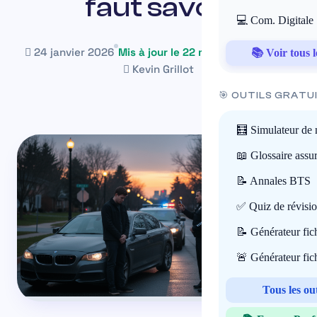
faut savoir
💻 Com. Digitale
24 janvier 2026
Mis à jour le 22 mai 2026
~18 min
📚 Voir tous l
Kevin Grillot
🎯 OUTILS GRATU
🧮 Simulateur de 
📖 Glossaire assu
📝 Annales BTS
✅ Quiz de révisi
📝 Générateur fi
🚨 Générateur fi
Tous les ou