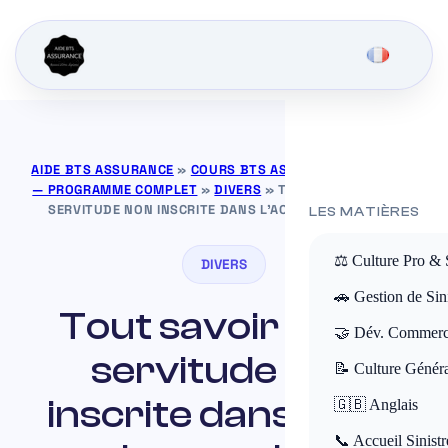
AIDE BTS ASSURANCE
»
COURS BTS ASSURANCE GRATUITS
— PROGRAMME COMPLET
»
DIVERS
»
TOUT SAVOIR SUR LA
SERVITUDE NON INSCRITE DANS L’ACTE DE PROPRIÉTÉ
LES MATIÈRES
⚖️ Culture Pro & 
DIVERS
🚗 Gestion de Sini
Tout savoir sur la
🤝 Dév. Commerc
servitude non
📝 Culture Génér
inscrite dans l’acte
🇬🇧 Anglais
📞 Accueil Sinistr