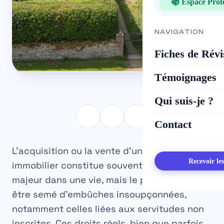
📚 Espace Prof
NAVIGATION
Fiches de Révi
Témoignages
Qui suis-je ?
Contact
L’acquisition ou la vente d’un bien
Recevoir le
immobilier constitue souvent un jalon
majeur dans une vie, mais le parcours peut
être semé d’embûches insoupçonnées,
notamment celles liées aux
servitudes non
inscrites
. Ces droits réels, bien que parfois