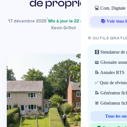
de propriété
💻 Com. Digitale
17 décembre 2025
Mis à jour le 22 mai 2026
~43 min
📚 Voir tous l
Kevin Grillot
🎯 OUTILS GRATU
🧮 Simulateur de 
📖 Glossaire assu
📝 Annales BTS
✅ Quiz de révisi
📝 Générateur fi
🚨 Générateur fi
Tous les ou