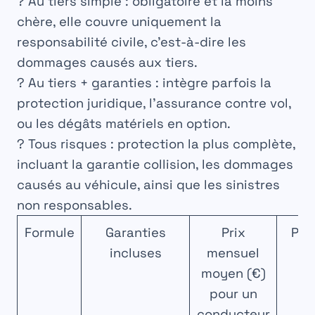
?
Au tiers simple
: obligatoire et la moins
chère, elle couvre uniquement la
responsabilité civile
, c’est-à-dire les
dommages causés aux tiers.
?️
Au tiers + garanties
: intègre parfois la
protection juridique, l’assurance contre vol,
ou les dégâts matériels en option.
?
Tous risques
: protection la plus complète,
incluant la garantie collision, les dommages
causés au véhicule, ainsi que les sinistres
non responsables.
Formule
Garanties
Prix
Pub
incluses
mensuel
moyen (€)
pour un
conducteur