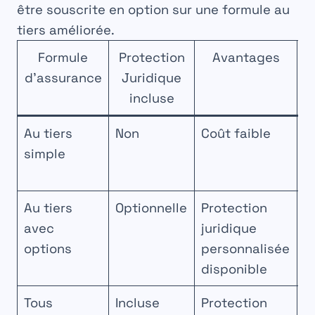
être souscrite en option sur une formule au
tiers améliorée.
Formule
Protection
Avantages
d’assurance
Juridique
incluse
Au tiers
Non
Coût faible
P
simple
c
j
Au tiers
Optionnelle
Protection
C
avec
juridique
a
options
personnalisée
disponible
Tous
Incluse
Protection
P