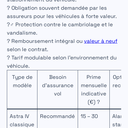
? Obligation souvent demandée par les
assureurs pour les véhicules à forte valeur.
?️‍♂️ Protection contre le cambriolage et le
vandalisme.
? Remboursement intégral ou
valeur à neuf
selon le contrat.
? Tarif modulable selon l’environnement du
véhicule.
Type de
Besoin
Prime
Optio
modèle
d’assurance
mensuelle
reco
vol
indicative
(€) ?
Astra IV
Recommandé
15 – 30
Alarm
classique
stand