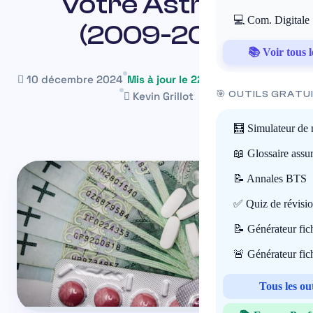
votre Astra IV
💻 Com. Digitale
(2009-2015
📚 Voir tous l
10 décembre 2024
Mis à jour le 22 mai 2026
~14 min
🎯 OUTILS GRATU
Kevin Grillot
🧮 Simulateur de 
📖 Glossaire assu
📝 Annales BTS
✅ Quiz de révisi
📝 Générateur fi
🚨 Générateur fi
Tous les ou