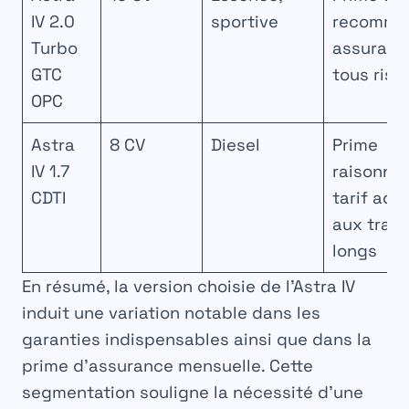
IV 2.0
sportive
recomma
Turbo
assuranc
GTC
tous risq
OPC
Astra
8 CV
Diesel
Prime
IV 1.7
raisonnab
CDTI
tarif ada
aux traje
longs
En résumé, la version choisie de l’Astra IV
induit une variation notable dans les
garanties indispensables ainsi que dans la
prime d’assurance mensuelle. Cette
segmentation souligne la nécessité d’une