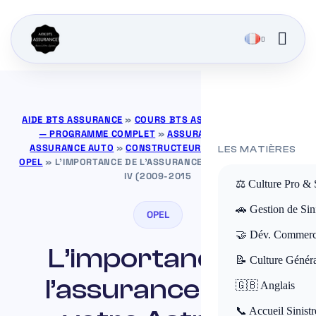
AIDE BTS ASSURANCE
»
COURS BTS ASSURANCE GRATUITS
— PROGRAMME COMPLET
»
ASSURANCE DE BIENS
»
ASSURANCE AUTO
»
CONSTRUCTEURS AUTOMOBILES
»
LES MATIÈRES
OPEL
»
L’IMPORTANCE DE L’ASSURANCE POUR VOTRE ASTRA
IV (2009-2015
⚖️ Culture Pro & 
🚗 Gestion de Sini
OPEL
🤝 Dév. Commerc
L’importance de
📝 Culture Génér
l’assurance pour
🇬🇧 Anglais
📞 Accueil Sinistr