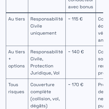
avec bonus
Au tiers
Responsabilité
~ 115 €
Cond
Civile
écon
uniquement
véhi
anci
Au tiers
Responsabilité
~ 140 €
Cond
+
Civile,
souh
options
Protection
renfo
Juridique, Vol
prot
Tous
Couverture
~ 170 €
Propr
risques
complète
de v
(collision, vol,
neuf
dégâts)
puis