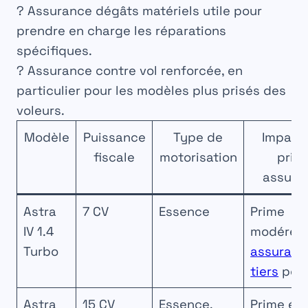
?
Assurance dégâts matériels
utile pour
prendre en charge les réparations
spécifiques.
?
Assurance contre vol
renforcée, en
particulier pour les modèles plus prisés des
voleurs.
Modèle
Puissance
Type de
Impact 
fiscale
motorisation
prim
assura
Astra
7 CV
Essence
Prime
IV 1.4
modérée
Turbo
assuranc
tiers
poss
Astra
15 CV
Essence,
Prime éle