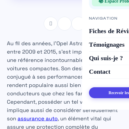
📚 Espace Prof
NAVIGATION
Fiches de Révi
Au fil des années, l’Opel Astra IV, produite
Témoignages
entre 2009 et 2015, s’est imposée comme
Qui suis-je ?
une référence incontournable parmi les
voitures compactes. Son design moderne
Contact
conjugué à ses performances techniques la
rendent populaire aussi bien chez les jeunes
conducteurs que chez les familles.
Recevoir le
Cependant, posséder un tel véhicule
implique aussi de considérer sérieusement
son
assurance auto
, un élément vital qui
assure une protection complète du