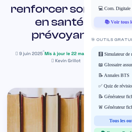
renforcer son offre
💻 Com. Digitale
en santé et
📚 Voir tous l
prévoyance
🎯 OUTILS GRATU
9 juin 2025
Mis à jour le 22 mai 2026
~17 min
🧮 Simulateur de 
Kevin Grillot
📖 Glossaire assu
📝 Annales BTS
✅ Quiz de révisi
📝 Générateur fi
🚨 Générateur fi
Tous les ou