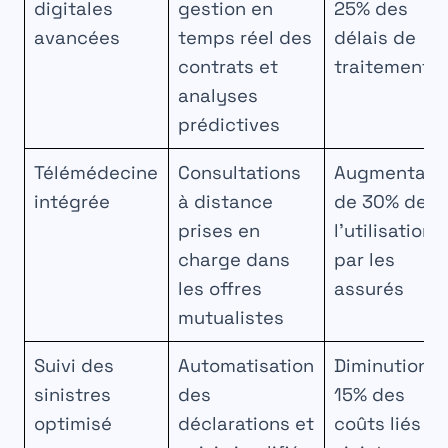
digitales
gestion en
25% des
avancées
temps réel des
délais de
contrats et
traitement
analyses
prédictives
Télémédecine
Consultations
Augmentati
intégrée
à distance
de 30% de
prises en
l’utilisation
charge dans
par les
les offres
assurés
mutualistes
Suivi des
Automatisation
Diminution d
sinistres
des
15% des
optimisé
déclarations et
coûts liés a