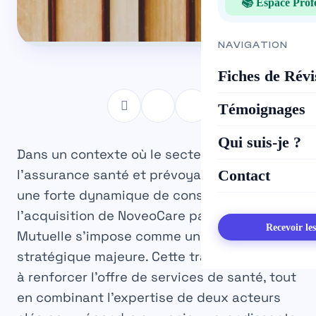
📚 Espace Prof
NAVIGATION
Fiches de Révi
Témoignages
Qui suis-je ?
Dans un contexte où le secteur de
Contact
l’assurance santé et prévoyance connaît
une forte dynamique de consolidation,
l’acquisition de NoveoCare par Harmonie
Recevoir le
Mutuelle s’impose comme une opération
stratégique majeure. Cette transaction vise
à renforcer l’offre de services de santé, tout
en combinant l’expertise de deux acteurs