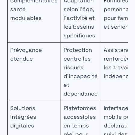
Complémentaires
Adaptation
Formules
santé
selon l’âge,
personnali
modulables
l’activité et
pour famill
les besoins
et seniors
spécifiques
Prévoyance
Protection
Assistance
étendue
contre les
renforcée 
risques
les travaill
d’incapacité
indépenda
et
dépendance
Solutions
Plateformes
Interface
intégrées
accessibles
mobile pou
digitales
en temps
déclaration
réel pour
suivi des