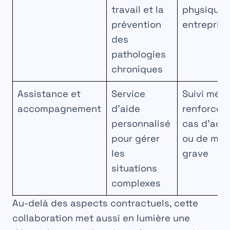
travail et la
physique 
prévention
entrepris
des
pathologies
chroniques
Assistance et
Service
Suivi médi
accompagnement
d’aide
renforcé 
personnalisé
cas d’acc
pour gérer
ou de mal
les
grave
situations
complexes
Au-delà des aspects contractuels, cette
collaboration met aussi en lumière une