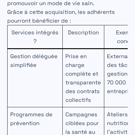
promouvoir un mode de vie sain.
Grâce à cette acquisition, les adhérents
pourront bénéficier de :
Services intégrés
Description
Exemp
?️
concre
Gestion déléguée
Prise en
Externalis
simplifiée
charge
des tâche
complète et
gestion p
transparente
70 000
des contrats
entrepris
collectifs
Programmes de
Campagnes
Ateliers su
prévention
ciblées pour
nutrition e
la santé au
l’activité