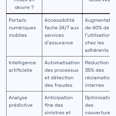
œuvre ?
Portails
Accessibilité
Augmentatio
numériques
facile 24/7 aux
de 40% de
mobiles
services
l’utilisation
d’assurance
chez les
adhérents
Intelligence
Automatisation
Réduction d
artificielle
des processus
35% des
et détection
réclamations
des fraudes
internes
Analyse
Anticipation
Optimisation
prédictive
fine des
des
sinistres et
couvertures