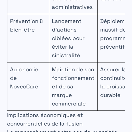
administratives
Prévention &
Lancement
Déploiemen
bien-être
d’actions
massif de
ciblées pour
programme
éviter la
préventifs
sinistralité
Autonomie
Maintien de son
Assurer la
de
fonctionnement
continuité e
NoveoCare
et de sa
la croissan
marque
durable
commerciale
Implications économiques et
concurrentielles de la fusion