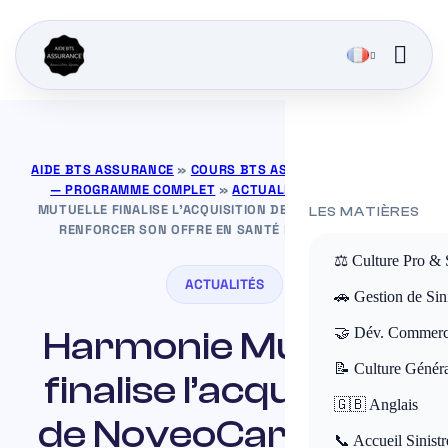
AIDE BTS ASSURANCE
»
COURS BTS ASSURANCE GRATUITS
— PROGRAMME COMPLET
»
ACTUALITÉS
»
HARMONIE
MUTUELLE FINALISE L’ACQUISITION DE NOVEOCARE POUR
LES MATIÈRES
RENFORCER SON OFFRE EN SANTÉ ET PRÉVOYANCE
⚖️ Culture Pro & 
ACTUALITÉS
🚗 Gestion de Sini
Harmonie Mutuelle
🤝 Dév. Commerc
📝 Culture Génér
finalise l’acquisition
🇬🇧 Anglais
de NoveoCare pour
📞 Accueil Sinistr