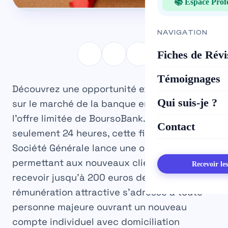
📚 Espace Prof
NAVIGATION
Fiches de Révi
Témoignages
Découvrez une opportunité exceptionnelle
Qui suis-je ?
sur le marché de la banque en ligne avec
l’offre limitée de BoursoBank. Pendant
Contact
seulement 24 heures, cette filiale du groupe
Société Générale lance une opération flash
permettant aux nouveaux clients de
Recevoir le
recevoir jusqu’à
200 euros de primes
. Cette
rémunération attractive s’adresse à toute
personne majeure ouvrant un nouveau
compte individuel avec domiciliation