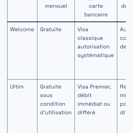
mensuel
carte
de r
bancaire
Welcome
Gratuite
Visa
Auc
classique
cond
autorisation
de r
systématique
Ultim
Gratuite
Visa Premier,
Rev
sous
débit
min
condition
immédiat ou
pour
d’utilisation
différé
diffé