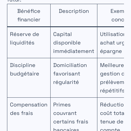
Bénéfice
Description
Exempl
financier
concre
Réserve de
Capital
Utilisation 
liquidités
disponible
achat urgen
immédiatement
épargne
Discipline
Domiciliation
Meilleure
budgétaire
favorisant
gestion de
régularité
prélèvemen
répétitifs
Compensation
Primes
Réduction 
des frais
couvrant
coût total 
certains frais
tenue de
bancaires
compte