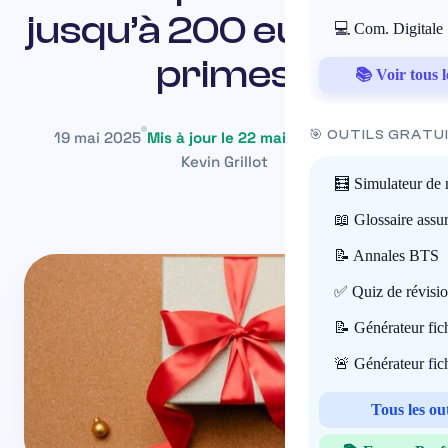
jusqu’à 200 euros de
💻 Com. Digitale
primes
📚 Voir tous l
🎯 OUTILS GRATU
19 mai 2025
Mis à jour le 22 mai 2026
~14 min
Kevin Grillot
🧮 Simulateur de 
📖 Glossaire assu
📝 Annales BTS
✅ Quiz de révisi
📝 Générateur fi
🚨 Générateur fi
Tous les ou