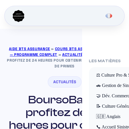
AIDE BTS ASSURANCE
»
COURS BTS ASSURANCE GRATUITS
— PROGRAMME COMPLET
»
ACTUALITÉS
»
BOURSOBANK :
PROFITEZ DE 24 HEURES POUR OBTENIR JUSQU’À 200 EUROS
LES MATIÈRES
DE PRIMES
⚖️ Culture Pro & 
ACTUALITÉS
🚗 Gestion de Sini
BoursoBank :
🤝 Dév. Commerc
📝 Culture Génér
profitez de 24
🇬🇧 Anglais
heures pour obtenir
📞 Accueil Sinistr