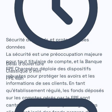
Sécurité des fonds et protection des
données
La sécurité est une préoccupation majeure
pour tout titulaire de compte, et la Banque
Délai d'ouverture
FPE Charenton déploie des dispositifs
Classique
5 min
robustes pour protéger les avoirs et les
FPE
48h
informations de ses clients. En tant
qu’établissement régulé, les fonds déposés
sur les comptes gérés par la FPE sont
cantonnés. Cela signifie que l’argent des