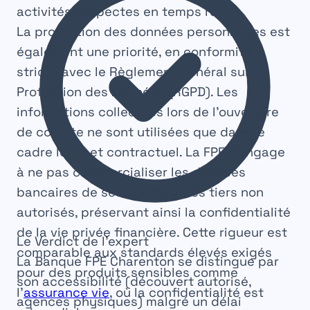
activités suspectes en temps réel.
La protection des données personnelles est
également une priorité, en conformité
stricte avec le Règlement Général sur la
Protection des Données (RGPD). Les
informations collectées lors de l’ouverture
de compte ne sont utilisées que dans le
cadre légal et contractuel. La FPE s’engage
à ne pas commercialiser les données
bancaires de ses clients à des tiers non
autorisés, préservant ainsi la confidentialité
de la vie privée financière. Cette rigueur est
Le Verdict de l’expert
comparable aux standards élevés exigés
La
Banque FPE Charenton
se distingue par
pour des produits sensibles comme
son accessibilité (découvert autorisé,
l’
assurance vie
, où la confidentialité est
agences physiques) malgré un délai