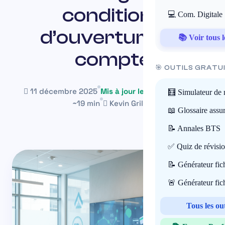
conditions
💻 Com. Digitale
d’ouverture de
📚 Voir tous l
compte
🎯 OUTILS GRATU
11 décembre 2025
Mis à jour le 30 juillet 2026
🧮 Simulateur de 
~19 min
Kevin Grillot
📖 Glossaire assu
📝 Annales BTS
✅ Quiz de révisi
📝 Générateur fi
🚨 Générateur fi
Tous les ou