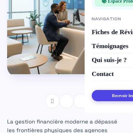
📚 Espace Prof
NAVIGATION
Fiches de Révi
Témoignages
Qui suis-je ?
Contact
Recevoir le
La gestion financière moderne a dépassé
les frontières physiques des agences