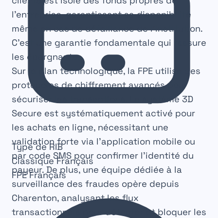
clients est isolé des fonds propres de
l’entreprise, garantissant sa disponibilité
même en cas de défaillance de l’institution.
C’est une garantie fondamentale qui rassure
les épargnants.
Sur le plan technologique, la FPE utilise des
protocoles de chiffrement avancés pour
sécuriser les transactions. Le système 3D
Secure est systématiquement activé pour
les achats en ligne, nécessitant une
validation forte via l’application mobile ou
Type de RIB
par code SMS pour confirmer l’identité du
Classique
Français
payeur. De plus, une équipe dédiée à la
FPE
Français
surveillance des fraudes opère depuis
Charenton, analysant les flux
transactionnels pour détecter et bloquer les