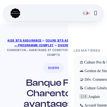
AIDE BTS ASSURANCE
»
COURS BTS ASSURANCE GRATUITS
— PROGRAMME COMPLET
»
DIVERS
»
BANQUE FPE
CHARENTON : AVANTAGES ET CONDITIONS D’OUVERTURE DE
LES MATIÈRES
COMPTE
⚖️ Culture Pro & 
DIVERS
🚗 Gestion de Sini
Banque FPE
🤝 Dév. Commerc
📝 Culture Génér
Charenton :
🇬🇧 Anglais
avantages et
📞 Accueil Sinistr