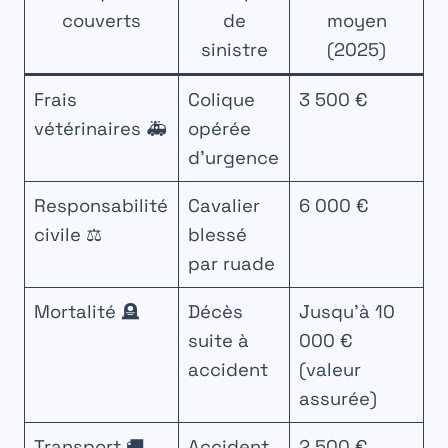
couverts
de
moyen
sinistre
(2025)
Frais
Colique
3 500 €
vétérinaires 🚑
opérée
d’urgence
Responsabilité
Cavalier
6 000 €
civile ⚖️
blessé
par ruade
Mortalité 🪦
Décès
Jusqu’à 10
suite à
000 €
accident
(valeur
assurée)
Transport 🚚
Accident
2 500 €