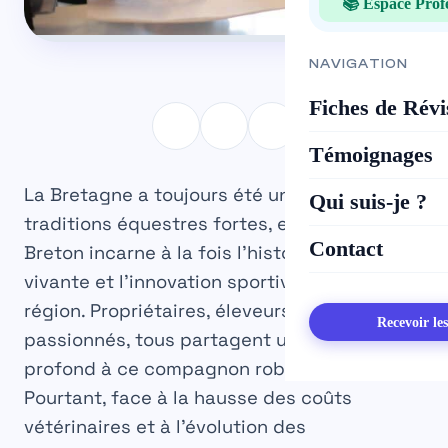
📚 Espace Prof
NAVIGATION
Fiches de Révi
Témoignages
La Bretagne a toujours été une terre de
Qui suis-je ?
traditions équestres fortes, et le cheval
Contact
Breton incarne à la fois l’histoire rurale
vivante et l’innovation sportive dans la
région. Propriétaires, éleveurs ou
Recevoir le
passionnés, tous partagent un attachement
profond à ce compagnon robuste et loyal.
Pourtant, face à la hausse des coûts
vétérinaires et à l’évolution des