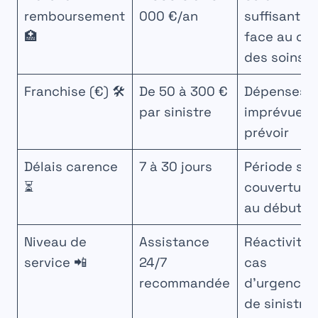
remboursement
000 €/an
suffisant
🏥
face au co
des soins ?
Franchise (€) 🛠️
De 50 à 300 €
Dépenses
par sinistre
imprévues 
prévoir
Délais carence
7 à 30 jours
Période sa
⏳
couverture
au début
Niveau de
Assistance
Réactivité 
service 📲
24/7
cas
recommandée
d’urgence 
de sinistre