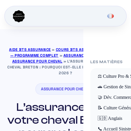
AIDE BTS ASSURANCE
»
COURS BTS ASSURANCE GRATUITS
— PROGRAMME COMPLET
»
ASSURANCE POUR ANIMAUX
»
ASSURANCE POUR CHEVAL
»
L’ASSURANCE POUR VOTRE
LES MATIÈRES
CHEVAL BRETON : POURQUOI EST-ELLE INCONTOURNABLE EN
2026 ?
⚖️ Culture Pro & 
🚗 Gestion de Sini
ASSURANCE POUR CHEVAL
🤝 Dév. Commerc
L’assurance pour
📝 Culture Génér
votre cheval Breton :
🇬🇧 Anglais
📞 Accueil Sinistr