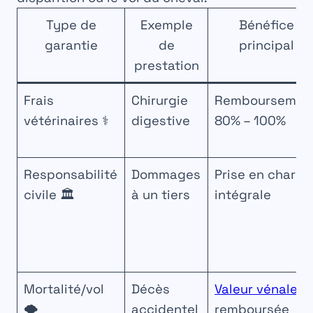
Type de
Exemple
Bénéfice
garantie
de
principal
prestation
Frais
Chirurgie
Remboursemen
vétérinaires ⚕️
digestive
80% – 100%
Responsabilité
Dommages
Prise en charge
civile 🏛️
à un tiers
intégrale
Mortalité/vol
Décès
Valeur vénale
🌪️
accidentel
remboursée