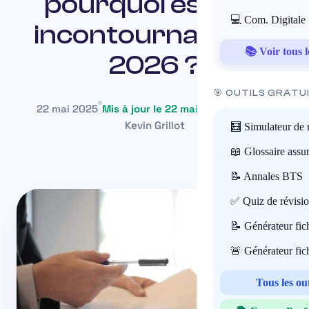
pourquoi est-elle
💻 Com. Digitale
incontournable en
📚 Voir tous l
2026 ?
🎯 OUTILS GRATU
22 mai 2025
Mis à jour le 22 mai 2026
~19 min
Kevin Grillot
🧮 Simulateur de 
📖 Glossaire assu
📝 Annales BTS
✅ Quiz de révisi
📝 Générateur fi
🚨 Générateur fi
Tous les ou