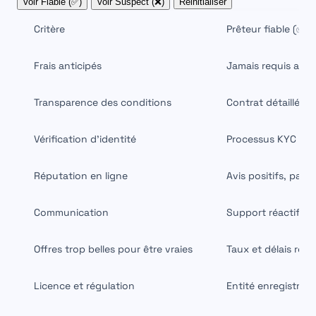
Voir Fiable (✅)
Voir Suspect (❌)
Réinitialiser
Critère
Prêteur fiable (✅)
Frais anticipés
Jamais requis ava
Transparence des conditions
Contrat détaillé, t
Vérification d'identité
Processus KYC rig
Réputation en ligne
Avis positifs, pas d
Communication
Support réactif et
Offres trop belles pour être vraies
Taux et délais réali
Licence et régulation
Entité enregistrée 