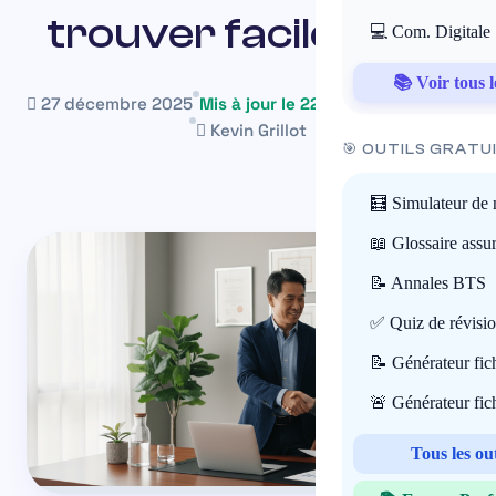
trouver facilement
💻 Com. Digitale
📚 Voir tous l
27 décembre 2025
Mis à jour le 22 mai 2026
~30 min
Kevin Grillot
🎯 OUTILS GRATU
🧮 Simulateur de 
📖 Glossaire assu
📝 Annales BTS
✅ Quiz de révisi
📝 Générateur fi
🚨 Générateur fi
Tous les ou