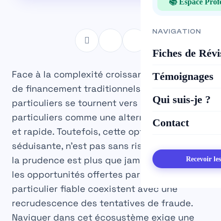
📚 Espace Prof
NAVIGATION
Fiches de Révi
Face à la complexité croissante des circuits
Témoignages
de financement traditionnels, de nombreux
Qui suis-je ?
particuliers se tournent vers le prêt entre
particuliers comme une alternative souple
Contact
et rapide. Toutefois, cette option, bien que
séduisante, n’est pas sans risques. En 2025,
la prudence est plus que jamais de mise, car
Recevoir le
les opportunités offertes par le
crédit
particulier fiable
coexistent avec une
recrudescence des tentatives de fraude.
Naviguer dans cet écosystème exige une