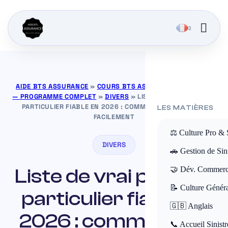
AIDE BTS ASSURANCE
»
COURS BTS ASSURANCE GRATUITS
— PROGRAMME COMPLET
»
DIVERS
»
LISTE DE VRAI PRÊTEUR
PARTICULIER FIABLE EN 2026 : COMMENT LES TROUVER
LES MATIÈRES
FACILEMENT
⚖️ Culture Pro & 
DIVERS
🚗 Gestion de Sini
Liste de vrai prêteur
🤝 Dév. Commerc
📝 Culture Génér
particulier fiable en
🇬🇧 Anglais
2026 : comment les
📞 Accueil Sinistr