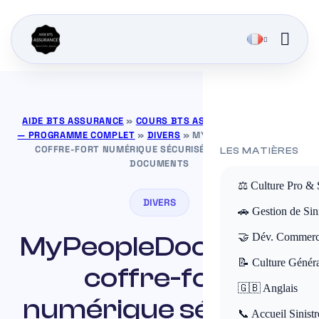
AIDE BTS ASSURANCE
»
COURS BTS ASSURANCE GRATUITS
— PROGRAMME COMPLET
»
DIVERS
»
MYPEOPLEDOC : VOTRE
COFFRE-FORT NUMÉRIQUE SÉCURISÉ POUR TOUS VOS
LES MATIÈRES
DOCUMENTS
⚖️ Culture Pro & 
DIVERS
🚗 Gestion de Sini
MyPeopleDoc : votre
🤝 Dév. Commerc
📝 Culture Génér
coffre-fort
🇬🇧 Anglais
numérique sécurisé
📞 Accueil Sinistr