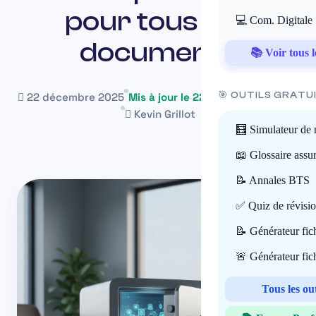
pour tous vos
💻 Com. Digitale
documents
📚 Voir tous l
🎯 OUTILS GRATU
22 décembre 2025
Mis à jour le 22 juin 2026
~21 min
Kevin Grillot
🧮 Simulateur de 
📖 Glossaire assu
📝 Annales BTS
✅ Quiz de révisi
📝 Générateur fi
🚨 Générateur fi
Tous les ou