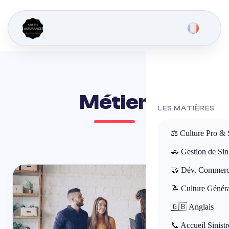
Métier
LES MATIÈRES
⚖️ Culture Pro & 
🚗 Gestion de Sini
🤝 Dév. Commerc
📝 Culture Génér
🇬🇧 Anglais
📞 Accueil Sinistr