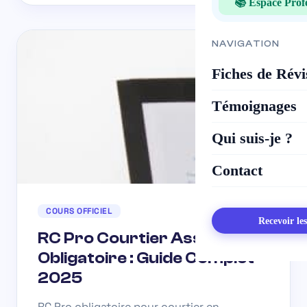
📚 Espace Prof
NAVIGATION
Fiches de Révi
Témoignages
Qui suis-je ?
Contact
COURS OFFICIEL
Recevoir le
RC Pro Courtier Assurance
Obligatoire : Guide Complet
2025
RC Pro obligatoire pour courtier en