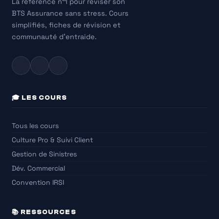
variété de métiers, allant de la
La référence n°1 pour réviser son
BTS Assurance sans stress. Cours
gestion des sinistres à la
simplifiés, fiches de révision et
souscription des contrats, en
communauté d'entraide.
passant par la
commercialisation des
produits d’assurance. Chacun
🎓 LES COURS
de ces métiers requiert des
compétences spécifiques et
Tous les cours
offre des perspectives de
Culture Pro & Suivi Client
carrière intéressantes et
Gestion de Sinistres
évolutives.
Dév. Commercial
Convention IRSI
📚 RESSOURCES