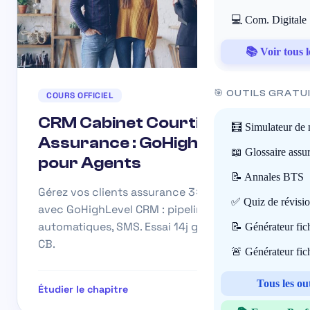
💻 Com. Digitale
📚 Voir tous l
🎯 OUTILS GRATU
COURS OFFICIEL
CRM Cabinet Courtier
🧮 Simulateur de 
Assurance : GoHighLevel
📖 Glossaire assu
pour Agents
📝 Annales BTS
Gérez vos clients assurance 3× plus vite
✅ Quiz de révisi
avec GoHighLevel CRM : pipelines, relances
automatiques, SMS. Essai 14j gratuit sans
📝 Générateur fi
CB.
🚨 Générateur fi
Tous les ou
Étudier le chapitre