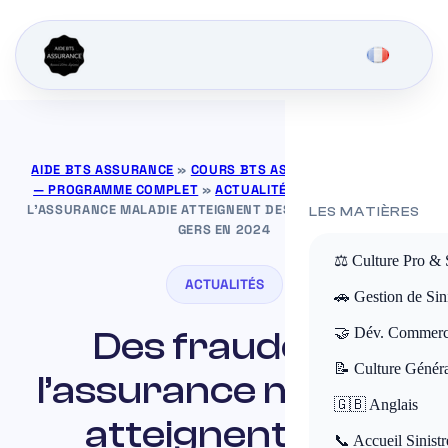
AIDE BTS ASSURANCE
»
COURS BTS ASSURANCE GRATUITS
— PROGRAMME COMPLET
»
ACTUALITÉS
»
DES FRAUDES À
L’ASSURANCE MALADIE ATTEIGNENT DES SOMMETS DANS LE
LES MATIÈRES
GERS EN 2024
⚖️ Culture Pro & 
ACTUALITÉS
🚗 Gestion de Sini
Des fraudes à
🤝 Dév. Commerc
📝 Culture Génér
l’assurance maladie
🇬🇧 Anglais
atteignent des
📞 Accueil Sinistr