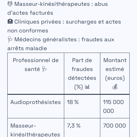
💆 Masseur-kinésithérapeutes : abus
d’actes facturés
🏥 Cliniques privées : surcharges et actes
non conformes
🩺 Médecins généralistes : fraudes aux
arrêts maladie
Professionnel de
Part de
Montant
santé 🩺
fraudes
estimé
détectées
(euros)
(%) 📊
💰
Audioprothésistes
18 %
115 000
000
Masseur-
7,3 %
700 000
kinésithérapeutes