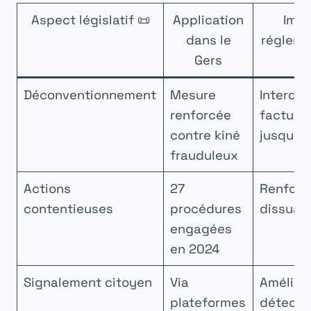
Aspect législatif 📜
Application
Imp
dans le
régleme
Gers
Déconventionnement
Mesure
Interdic
renforcée
facturat
contre kiné
jusqu’e
frauduleux
Actions
27
Renfor
contentieuses
procédures
dissuasi
engagées
en 2024
Signalement citoyen
Via
Amélior
plateformes
détecti