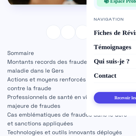
📚 Espace Prof
NAVIGATION
Fiches de Révi
Témoignages
Sommaire
Qui suis-je ?
Montants records des fraudes à l’assurance
maladie dans le Gers
Contact
Actions et moyens renforcés pour lutter
contre la fraude
Professionnels de santé en ville, une source
Recevoir le
majeure de fraudes
Cas emblématiques de fraudes dans le Gers
et sanctions appliquées
Technologies et outils innovants déployés