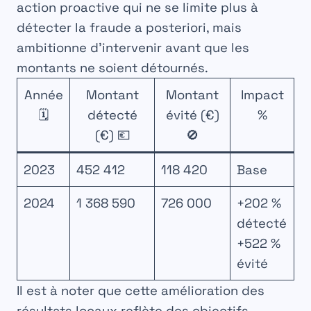
action proactive qui ne se limite plus à
détecter la fraude a posteriori, mais
ambitionne d’intervenir avant que les
montants ne soient détournés.
Année
Montant
Montant
Impact
🗓️
détecté
évité (€)
%
(€) 💶
🚫
2023
452 412
118 420
Base
2024
1 368 590
726 000
+202 %
détecté
+522 %
évité
Il est à noter que cette amélioration des
résultats locaux reflète des objectifs