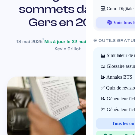
sommets dans le
💻 Com. Digitale
Gers en 2024
📚 Voir tous l
🎯 OUTILS GRATU
18 mai 2025
Mis à jour le 22 mai 2026
~13 min
Kevin Grillot
🧮 Simulateur de 
📖 Glossaire assu
📝 Annales BTS
✅ Quiz de révisi
📝 Générateur fi
🚨 Générateur fi
Tous les ou