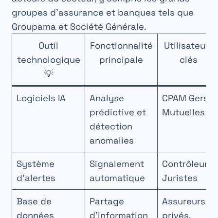
groupes d’assurance et banques tels que
Groupama
et
Société Générale
.
Outil
Fonctionnalité
Utilisateurs
technologique
principale
clés
💡
Logiciels IA
Analyse
CPAM Gers,
prédictive et
Mutuelles
détection
anomalies
Système
Signalement
Contrôleurs,
d’alertes
automatique
Juristes
Base de
Partage
Assureurs
données
d’information
privés,