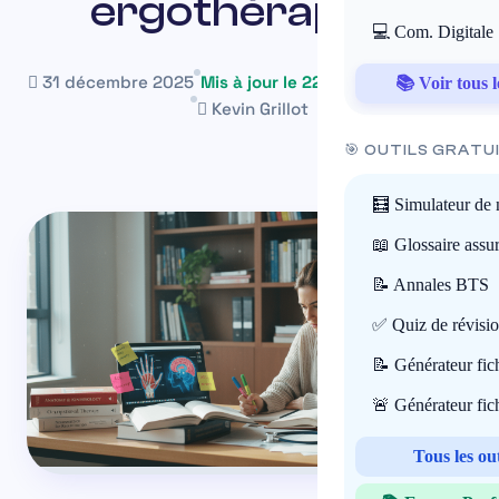
ergothérapie ?
💻 Com. Digitale
31 décembre 2025
Mis à jour le 22 mai 2026
~34 min
📚 Voir tous l
Kevin Grillot
🎯 OUTILS GRATU
🧮 Simulateur de 
📖 Glossaire assu
📝 Annales BTS
✅ Quiz de révisi
📝 Générateur fi
🚨 Générateur fi
Tous les ou