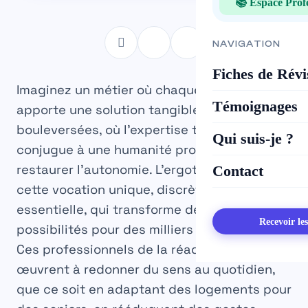
📚 Espace Prof
NAVIGATION
Fiches de Révi
Imaginez un métier où chaque journée
Témoignages
apporte une solution tangible à des vies
bouleversées, où l’expertise technique se
Qui suis-je ?
conjugue à une humanité profonde pour
restaurer l’autonomie. L’
ergothérapie
est
Contact
cette vocation unique, discrète mais
essentielle, qui transforme des limites en
Recevoir le
possibilités pour des milliers de personnes.
Ces professionnels de la réadaptation
œuvrent à redonner du sens au quotidien,
que ce soit en adaptant des logements pour