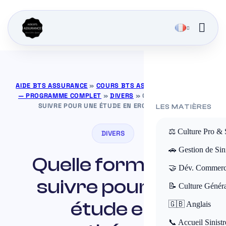
AIDE BTS ASSURANCE
»
COURS BTS ASSURANCE GRATUITS
— PROGRAMME COMPLET
»
DIVERS
»
QUELLE FORMATION
SUIVRE POUR UNE ÉTUDE EN ERGOTHÉRAPIE ?
LES MATIÈRES
⚖️ Culture Pro & 
DIVERS
🚗 Gestion de Sini
Quelle formation
🤝 Dév. Commerc
suivre pour une
📝 Culture Génér
étude en
🇬🇧 Anglais
📞 Accueil Sinistr