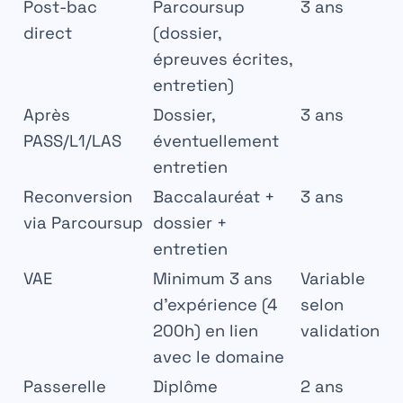
Post-bac
Parcoursup
3 ans
direct
(dossier,
épreuves écrites,
entretien)
Après
Dossier,
3 ans
PASS/L1/LAS
éventuellement
entretien
Reconversion
Baccalauréat +
3 ans
via Parcoursup
dossier +
entretien
VAE
Minimum 3 ans
Variable
d'expérience (4
selon
200h) en lien
validation
avec le domaine
Passerelle
Diplôme
2 ans