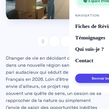
📚 Espace Prof
NAVIGATION
Fiches de Révi
Témoignages
Qui suis-je ?
Changer de vie en décidant de déménager
Contact
dans une nouvelle région sans emploi est un
pari audacieux qui séduit de plus en plus de
Français en 2026. Loin d’être une simple
Recevoir le
envie d’ailleurs, ce projet représente
souvent une quête de sens, un besoin de se
rapprocher de la nature ou simplement
l’envie de saisir des opportunités inédites