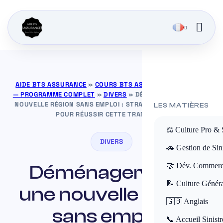
AIDE BTS ASSURANCE
»
COURS BTS ASSURANCE GRATUITS
— PROGRAMME COMPLET
»
DIVERS
»
DÉMÉNAGER DANS UNE
NOUVELLE RÉGION SANS EMPLOI : STRATÉGIES ET CONSEILS
LES MATIÈRES
POUR RÉUSSIR CETTE TRANSITION
⚖️ Culture Pro & 
DIVERS
🚗 Gestion de Sini
Déménager dans
🤝 Dév. Commerc
📝 Culture Génér
une nouvelle région
🇬🇧 Anglais
sans emploi :
📞 Accueil Sinistr