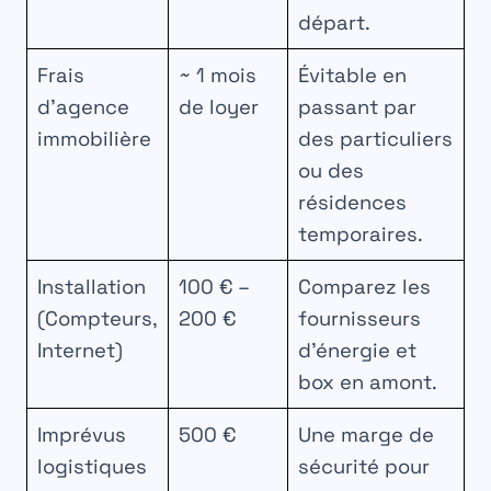
départ.
Frais
~ 1 mois
Évitable en
d’agence
de loyer
passant par
immobilière
des particuliers
ou des
résidences
temporaires.
Installation
100 € –
Comparez les
(Compteurs,
200 €
fournisseurs
Internet)
d’énergie et
box en amont.
Imprévus
500 €
Une marge de
logistiques
sécurité pour