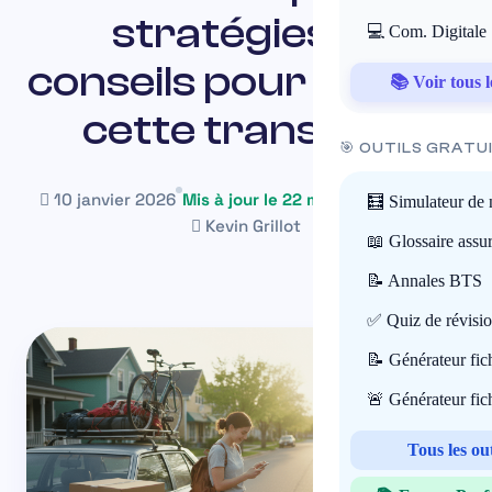
stratégies et
💻 Com. Digitale
conseils pour réussir
📚 Voir tous l
cette transition
🎯 OUTILS GRATU
10 janvier 2026
Mis à jour le 22 mai 2026
~18 min
🧮 Simulateur de 
Kevin Grillot
📖 Glossaire assu
📝 Annales BTS
✅ Quiz de révisi
📝 Générateur fi
🚨 Générateur fi
Tous les ou