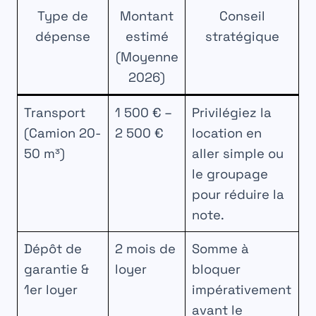
Type de
Montant
Conseil
dépense
estimé
stratégique
(Moyenne
2026)
Transport
1 500 € –
Privilégiez la
(Camion 20-
2 500 €
location en
50 m³)
aller simple ou
le groupage
pour réduire la
note.
Dépôt de
2 mois de
Somme à
garantie &
loyer
bloquer
1er loyer
impérativement
avant le