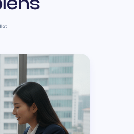
biens
llot