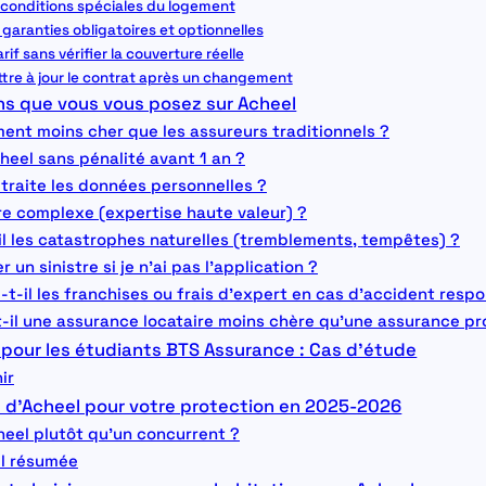
es conditions spéciales du logement
 garanties obligatoires et optionnelles
tarif sans vérifier la couverture réelle
ttre à jour le contrat après un changement
ons que vous vous posez sur Acheel
iment moins cher que les assureurs traditionnels ?
Acheel sans pénalité avant 1 an ?
traite les données personnelles ?
istre complexe (expertise haute valeur) ?
il les catastrophes naturelles (tremblements, tempêtes) ?
un sinistre si je n’ai pas l’application ?
-t-il les franchises ou frais d’expert en cas d’accident resp
-il une assurance locataire moins chère qu’une assurance pro
our les étudiants BTS Assurance : Cas d’étude
ir
e d’Acheel pour votre protection en 2025-2026
heel plutôt qu’un concurrent ?
l résumée