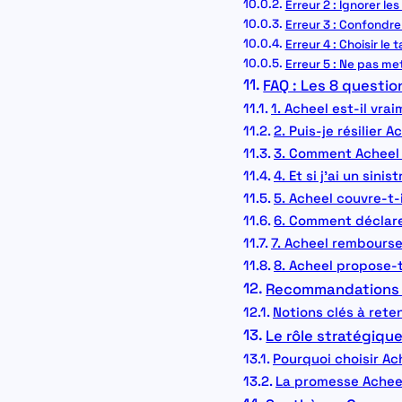
Erreur 2 : Ignorer l
Erreur 3 : Confondre
Erreur 4 : Choisir le 
Erreur 5 : Ne pas me
FAQ : Les 8 questi
1. Acheel est-il vra
2. Puis-je résilier 
3. Comment Acheel 
4. Et si j’ai un sin
5. Acheel couvre-t-
6. Comment déclarer 
7. Acheel rembourse
8. Acheel propose-t
Recommandations p
Notions clés à reten
Le rôle stratégiqu
Pourquoi choisir Ac
La promesse Achee