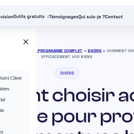
Outils gratuits
vision
Témoignages
Qui suis-je ?
Contact
×
RANCE GRATUITS — PROGRAMME COMPLET
»
DIVERS
»
COMMENT CHO
EFFICACEMENT VOS BIENS
DIVERS
Suivi Client
ent choisir a
stres
ial
rance pour pro
ale
es