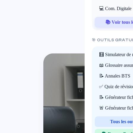
effi
💻 Com. Digitale
📚 Voir tous l
2
🎯 OUTILS GRATU
🧮 Simulateur de 
📖 Glossaire assu
📝 Annales BTS
✅ Quiz de révisi
📝 Générateur fi
🚨 Générateur fi
Tous les ou