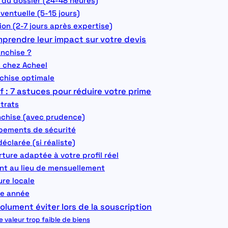
n du dossier (24-48 heures)
ventuelle (5-15 jours)
ion (2-7 jours après expertise)
mprendre leur impact sur votre devis
anchise ?
 chez Acheel
nchise optimale
f : 7 astuces pour réduire votre prime
trats
nchise (avec prudence)
uipements de sécurité
déclarée (si réaliste)
rture adaptée à votre profil réel
nt au lieu de mensuellement
ure locale
ue année
olument éviter lors de la souscription
ne valeur trop faible de biens