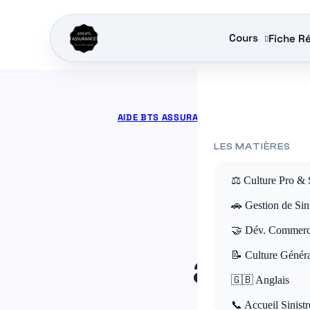
Cours
Fiche Ré
AIDE BTS ASSURANCE
»
COURS BTS ASSU
LES MATIÈRES
⚖️ Culture Pro & 
Comm
🚗 Gestion de Sini
🤝 Dév. Commerc
assu
📝 Culture Génér
🇬🇧 Anglais
📞 Accueil Sinistr