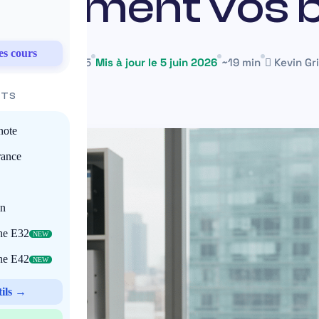
cacement vos 
es cours
6 décembre 2025
Mis à jour le 5 juin 2026
~19 min
Kevin Gri
ITS
note
rance
on
che E32
NEW
che E42
NEW
tils →