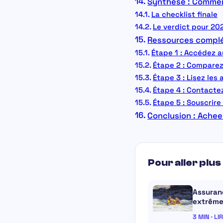
Synthèse : Commen
La checklist finale
Le verdict pour 2
Ressources complé
Étape 1 : Accédez a
Étape 2 : Comparez
Étape 3 : Lisez les 
Étape 4 : Contactez
Étape 5 : Souscrire
Conclusion : Acheel
Pour aller plus 
Assuran
extrêm
3 MIN · LI