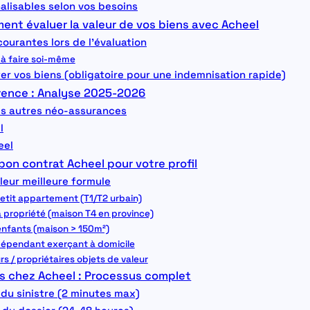
alisables selon vos besoins
ent évaluer la valeur de vos biens avec Acheel
courantes lors de l’évaluation
 à faire soi-même
 vos biens (obligatoire pour une indemnisation rapide)
rrence : Analyse 2025-2026
es autres néo-assurances
l
eel
bon contrat Acheel pour votre profil
 leur meilleure formule
 petit appartement (T1/T2 urbain)
la propriété (maison T4 en province)
c enfants (maison > 150m²)
 indépendant exerçant à domicile
urs / propriétaires objets de valeur
es chez Acheel : Processus complet
 du sinistre (2 minutes max)