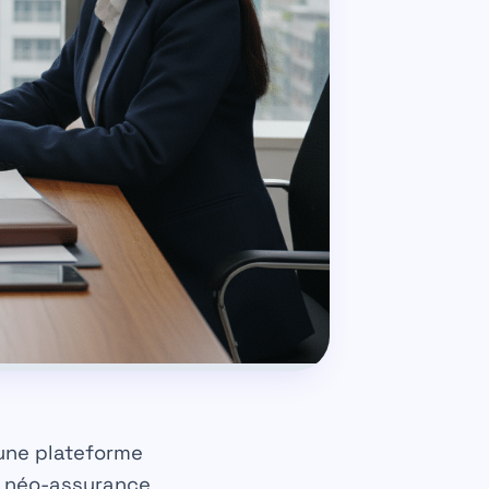
 une plateforme
e néo-assurance