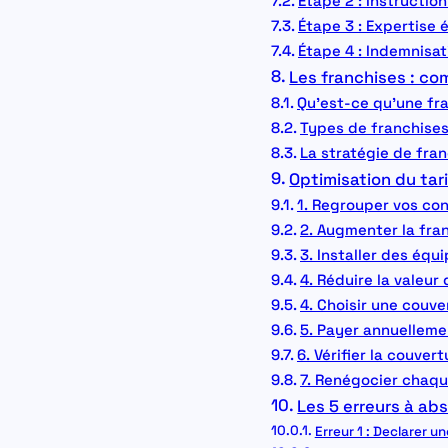
Étape 2 : Instructio
Étape 3 : Expertise é
Étape 4 : Indemnisat
Les franchises : co
Qu’est-ce qu’une fr
Types de franchises
La stratégie de fra
Optimisation du tari
1. Regrouper vos con
2. Augmenter la fra
3. Installer des éq
4. Réduire la valeur 
4. Choisir une couve
5. Payer annuelleme
6. Vérifier la couvert
7. Renégocier chaq
Les 5 erreurs à abs
Erreur 1 : Declarer u