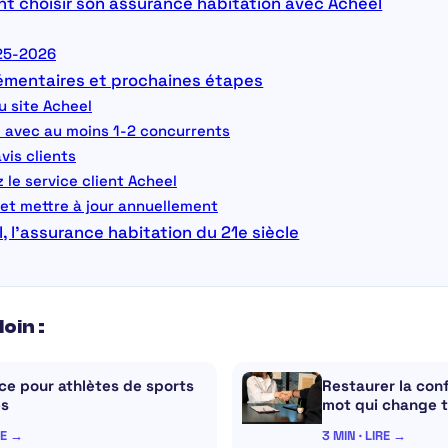
t choisir son assurance habitation avec Acheel
025-2026
mentaires et prochaines étapes
u site Acheel
 avec au moins 1-2 concurrents
avis clients
 le service client Acheel
 et mettre à jour annuellement
, l’assurance habitation du 21e siècle
loin :
ce pour athlètes de sports
Restaurer la conf
es
mot qui change 
RE →
3 MIN · LIRE →