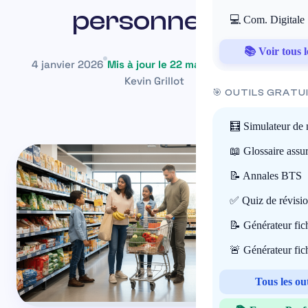
personnes ?
💻 Com. Digitale
📚 Voir tous l
4 janvier 2026
Mis à jour le 22 mai 2026
~12 min
Kevin Grillot
🎯 OUTILS GRATU
🧮 Simulateur de 
📖 Glossaire assu
📝 Annales BTS
✅ Quiz de révisi
📝 Générateur fi
🚨 Générateur fi
Tous les ou