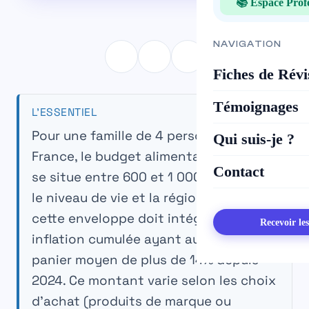
📚 Espace Prof
NAVIGATION
Fiches de Révi
Témoignages
L’ESSENTIEL
Pour une famille de 4 personnes en
Qui suis-je ?
France, le budget alimentaire mensuel
Contact
se situe entre 600 et 1 000 euros selon
le niveau de vie et la région. En 2026,
cette enveloppe doit intégrer une
Recevoir le
inflation cumulée ayant augmenté le
panier moyen de plus de 14% depuis
2024. Ce montant varie selon les choix
d'achat (produits de marque ou