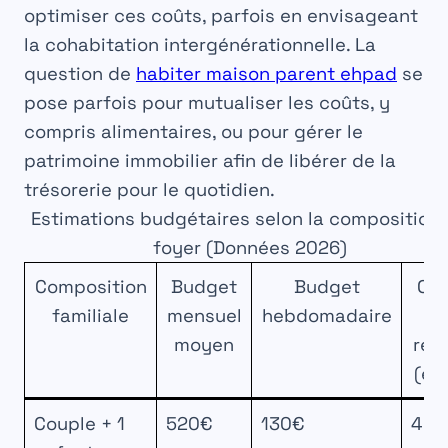
optimiser ces coûts, parfois en envisageant
la cohabitation intergénérationnelle. La
question de
habiter maison parent ehpad
se
pose parfois pour mutualiser les coûts, y
compris alimentaires, ou pour gérer le
patrimoine immobilier afin de libérer de la
trésorerie pour le quotidien.
Estimations budgétaires selon la composition
foyer (Données 2026)
Composition
Budget
Budget
Co
familiale
mensuel
hebdomadaire
pa
moyen
rep
(est
Couple + 1
520€
130€
4,5