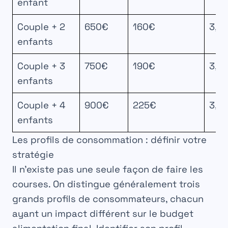
enfant
Couple + 2
650€
160€
3,8
enfants
Couple + 3
750€
190€
3,3
enfants
Couple + 4
900€
225€
3,0
enfants
Les profils de consommation : définir votre
stratégie
Il n’existe pas une seule façon de faire les
courses. On distingue généralement trois
grands profils de consommateurs, chacun
ayant un impact différent sur le
budget