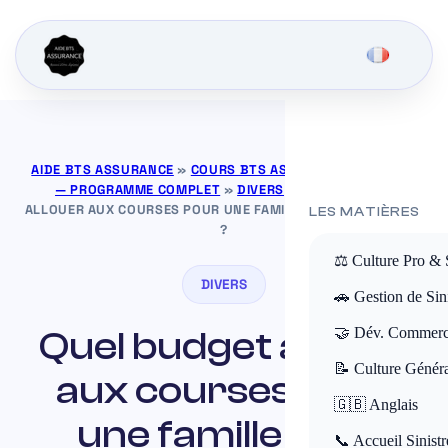
AIDE BTS ASSURANCE
»
COURS BTS ASSURANCE GRATUITS
— PROGRAMME COMPLET
»
DIVERS
»
QUEL BUDGET
ALLOUER AUX COURSES POUR UNE FAMILLE DE 4 PERSONNES
LES MATIÈRES
?
⚖️ Culture Pro & 
DIVERS
🚗 Gestion de Sini
Quel budget allouer
🤝 Dév. Commerc
📝 Culture Génér
aux courses pour
🇬🇧 Anglais
une famille de 4
📞 Accueil Sinistr