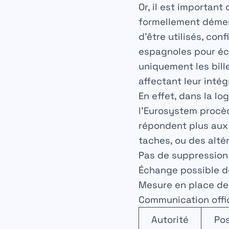
Or, il est important 
formellement dément
d’être utilisés, con
espagnoles pour écla
uniquement les bil
affectant leur intég
En effet, dans la l
l’Eurosystem procèd
répondent plus aux 
taches, ou des alté
Pas de suppression 
Échange possible de
Mesure en place de
Communication offic
Autorité
Pos