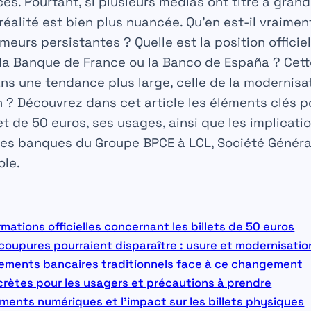
s. Pourtant, si plusieurs médias ont titré à grand
 réalité est bien plus nuancée. Qu’en est-il vraimen
meurs persistantes ? Quelle est la position officiel
la Banque de France ou la Banco de España ? Cett
dans une tendance plus large, celle de la modernis
 ? Découvrez dans cet article les éléments clés 
et de 50 euros, ses usages, ainsi que les implicati
es banques du Groupe BPCE à LCL, Société Général
ole.
ormations officielles concernant les billets de 50 euros
coupures pourraient disparaître : usure et modernisatio
ssements bancaires traditionnels face à ce changement
ètes pour les usagers et précautions à prendre
ents numériques et l’impact sur les billets physiques