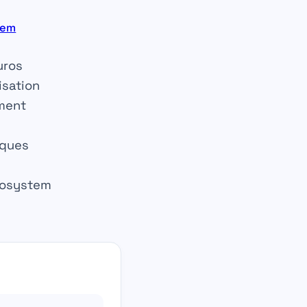
tem
uros
isation
ement
iques
urosystem