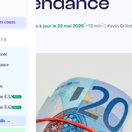
tendance
es cours
16 mai 2025
Mis à jour le 22 mai 2026
~13 min
Kevin Grillo
ITS
note
rance
on
che E32
NEW
che E42
NEW
tils →