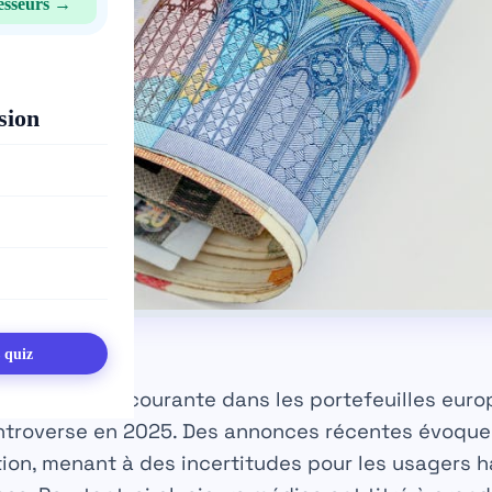
esseurs →
sion
s quiz
uros, monnaie courante dans les portefeuilles euro
ntroverse en 2025. Des annonces récentes évoquen
lation, menant à des incertitudes pour les usagers 