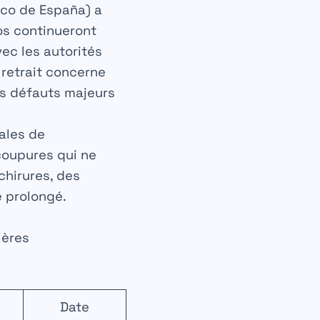
nco de España)
a
ros continueront
vec les autorités
n retrait concerne
es défauts majeurs
rales de
coupures qui ne
chirures, des
e prolongé.
ières
Date