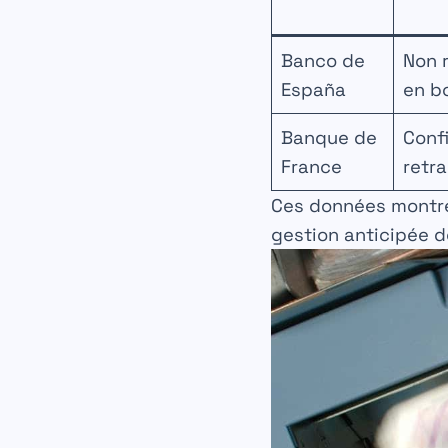
Banco de
Non r
España
en b
Banque de
Conf
France
retra
Ces données montren
gestion anticipée de