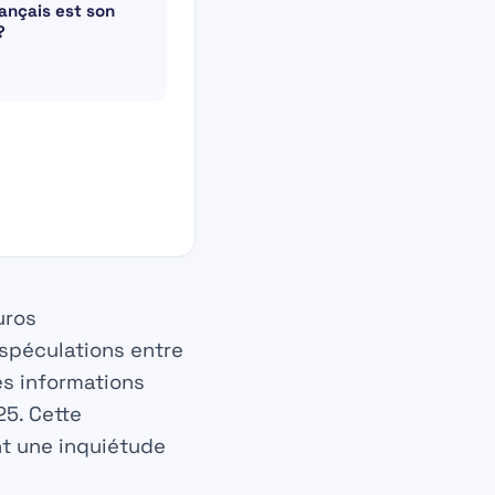
rançais est son
?
uros
 spéculations entre
es informations
25. Cette
nt une inquiétude