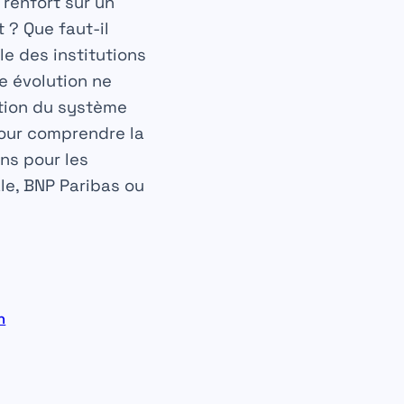
 renfort sur un
t ? Que faut-il
le des institutions
e évolution ne
ation du système
pour comprendre la
ons pour les
e, BNP Paribas ou
n