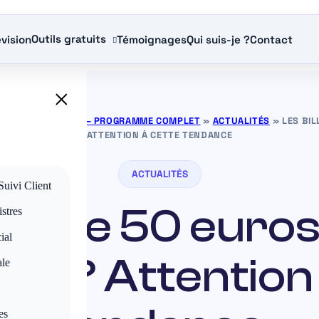
Outils gratuits
vision
Témoignages
Qui suis-je ?
Contact
×
URANCE GRATUITS — PROGRAMME COMPLET
»
ACTUALITÉS
»
LES BI
ATTENTION À CETTE TENDANCE
ACTUALITÉS
Suivi Client
lets de 50 euros
stres
ial
es ? Attention
ale
es