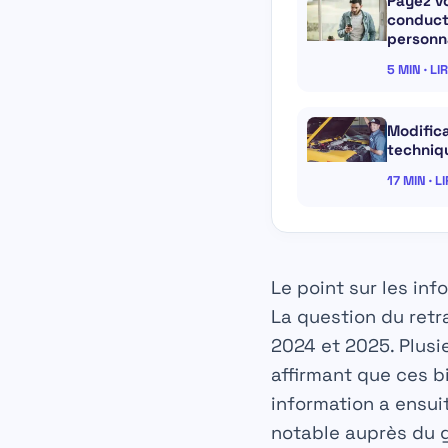
Payez v
conduct
personna
5 MIN · LI
Modifica
techniq
17 MIN · L
Le point sur les inf
La question du retr
2024 et 2025. Plus
affirmant que ces bi
information a ensui
notable auprès du g