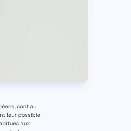
péens, sont au
t leur possible
habitués aux