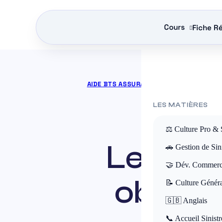
Cours
Fiche Ré
AIDE BTS ASSURANCE
»
COURS BTS ASS
LES MATIÈRES
⚖️ Culture Pro & 
Les bil
🚗 Gestion de Sini
🤝 Dév. Commerc
obsolèt
📝 Culture Génér
🇬🇧 Anglais
📞 Accueil Sinistr