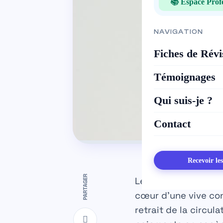
📚 Espace Prof
NAVIGATION
Fiches de Révi
Témoignages
Qui suis-je ?
Contact
Recevoir le
PARTAGER
Les billets de 50 e
cœur d’une vive co
retrait de la circu