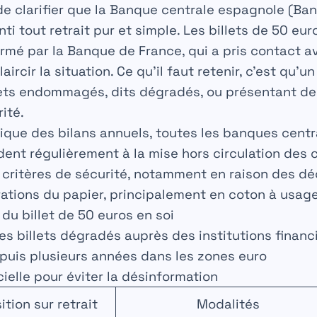
de clarifier que la
Banque centrale espagnole (Ba
i tout retrait pur et simple. Les billets de 50 eu
firmé par la Banque de France, qui a pris contact a
ircir la situation. Ce qu’il faut retenir, c’est qu’u
lets endommagés, dits
dégradés
, ou présentant d
rité.
ogique des bilans annuels, toutes les banques cent
ent régulièrement à la mise hors circulation des 
critères de sécurité, notamment en raison des dé
rations du papier, principalement en coton à usag
du billet de 50 euros en soi
s billets dégradés auprès des institutions financ
puis plusieurs années dans les zones euro
ielle pour éviter la désinformation
ition sur retrait
Modalités