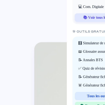
💻 Com. Digitale
📚 Voir tous l
🎯 OUTILS GRATU
🧮 Simulateur de 
📖 Glossaire assu
📝 Annales BTS
✅ Quiz de révisi
📝 Générateur fi
🚨 Générateur fi
Tous les ou