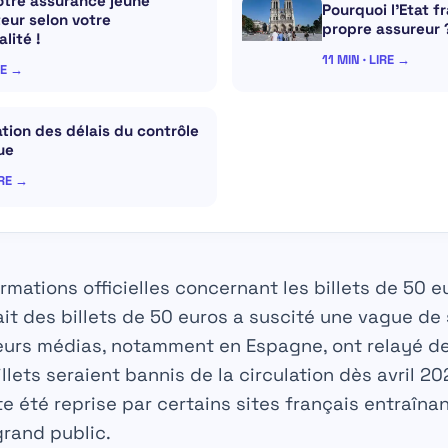
otre assurance jeune
Pourquoi l’Etat f
eur selon votre
propre assureur 
lité !
11 MIN · LIRE →
RE →
tion des délais du contrôle
ue
IRE →
ormations officielles concernant les billets de 50 e
ait des billets de 50 euros a suscité une vague de
ieurs médias, notamment en Espagne, ont relayé d
llets seraient bannis de la circulation dès avril 20
te été reprise par certains sites français entraîna
rand public.