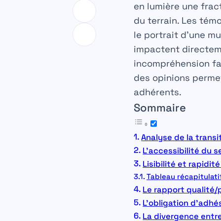
en lumière une frac
du terrain. Les tém
le portrait d’une m
impactent directemen
incompréhension fac
des opinions permet 
adhérents.
Sommaire
Analyse de la trans
L’accessibilité du s
Lisibilité et rapid
Tableau récapitulat
Le rapport qualité/
L’obligation d’adhés
La divergence entre