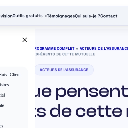
Outils gratuits
vision
Témoignages
Qui suis-je ?
Contact
×
NCE GRATUITS — PROGRAMME COMPLET
»
ACTEURS DE L'ASSURANC
ADHÉRENTS DE CETTE MUTUELLE
ACTEURS DE L'ASSURANCE
Suivi Client
 : que pensen
stres
ial
rents de cette
ale
es