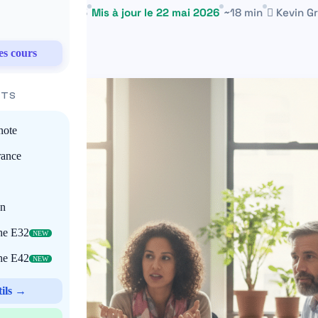
 décembre 2025
Mis à jour le 22 mai 2026
~18 min
Kevin Gri
es cours
ITS
note
rance
on
che E32
NEW
che E42
NEW
tils →