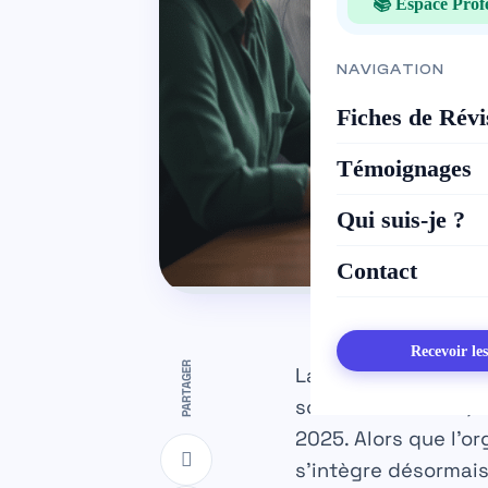
📚 Espace Prof
NAVIGATION
Fiches de Révi
Témoignages
Qui suis-je ?
Contact
Recevoir le
PARTAGER
La Mutuelle Général
sociale en France, 
2025. Alors que l’o
s’intègre désormais