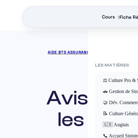
Cours
Fiche Ré
AIDE BTS ASSURANCE
»
COURS BTS ASSURA
LES MATIÈRES
⚖️ Culture Pro & 
Avis mgen
🚗 Gestion de Sini
🤝 Dév. Commerc
les adhé
📝 Culture Génér
🇬🇧 Anglais
📞 Accueil Sinistr