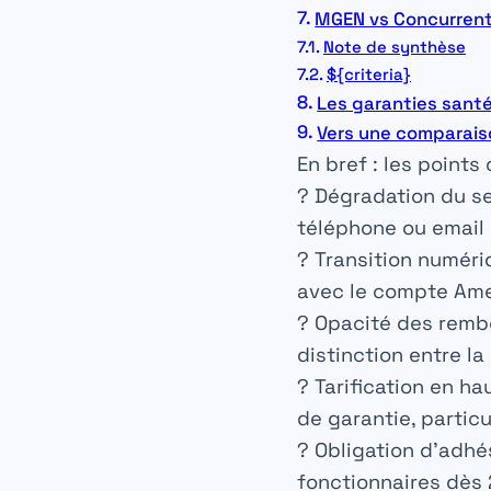
MGEN vs Concurrents
Note de synthèse
${criteria}
Les garanties santé
Vers une comparais
En bref : les points
?
Dégradation du ser
téléphone ou email 
?
Transition numéri
avec le compte Ame
?
Opacité des remb
distinction entre la
?
Tarification en ha
de garantie, particu
?️
Obligation d’adhés
fonctionnaires dès 2