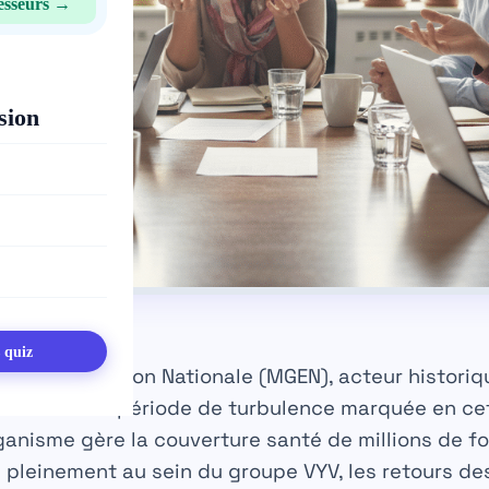
esseurs →
sion
s quiz
e de l’Éducation Nationale (MGEN), acteur historiq
traverse une période de turbulence marquée en cet
rganisme gère la couverture santé de millions de f
 pleinement au sein du groupe VYV, les retours de