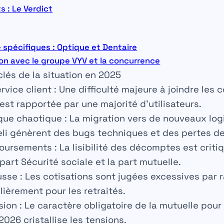
 : Le Verdict
 spécifiques : Optique et Dentaire
on avec le groupe VYV et la concurrence
 clés de la situation en 2025
vice client :
Une difficulté majeure à joindre les c
est rapportée par une majorité d’utilisateurs.
que chaotique :
La migration vers de nouveaux logic
li génèrent des bugs techniques et des pertes d
oursements :
La lisibilité des décomptes est crit
 part Sécurité sociale et la part mutuelle.
usse :
Les cotisations sont jugées excessives par 
lièrement pour les retraités.
ion :
Le caractère obligatoire de la mutuelle pour
026 cristallise les tensions.