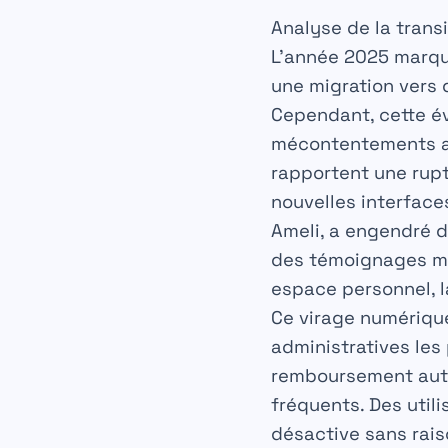
Analyse de la trans
L’année 2025 marque
une migration vers
Cependant, cette év
mécontentements ac
rapportent une rupt
nouvelles interface
Ameli, a engendré d
des témoignages me
espace personnel, la
Ce virage numérique,
administratives les
remboursement autom
fréquents. Des util
désactive sans rais