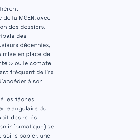
dhérent
e de la MGEN, avec
on des dossiers.
cipale des
usieurs décennies,
a mise en place de
anté » ou le compte
st fréquent de lire
d’accéder à son
ié les tâches
erre angulaire du
ubit des ratés
son informatique) se
e soins papier, une