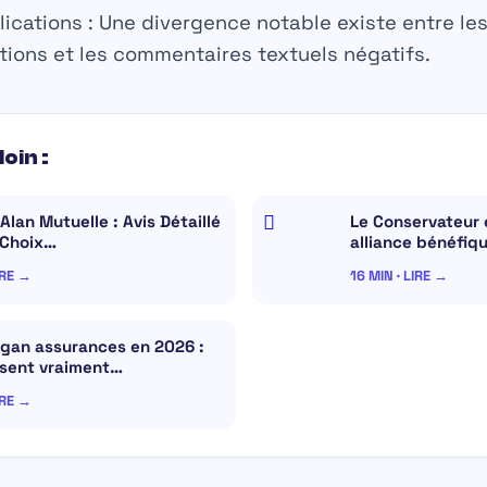
ications :
Une divergence notable existe entre les
ations et les commentaires textuels négatifs.
loin :
 Alan Mutuelle : Avis Détaillé
Le Conservateur e
 Choix…
alliance bénéfiq
IRE →
16 MIN · LIRE →
 gan assurances en 2026 :
sent vraiment…
IRE →