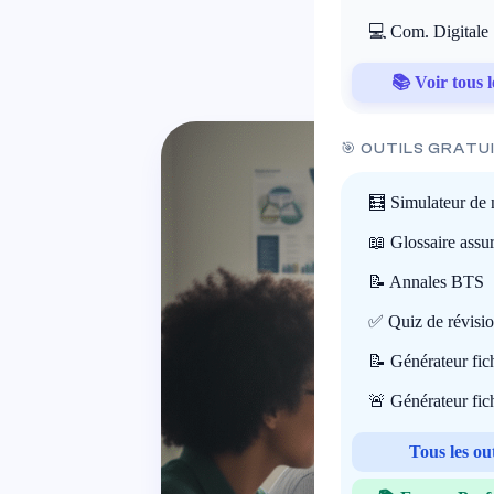
26
💻 Com. Digitale
📚 Voir tous l
🎯 OUTILS GRATU
🧮 Simulateur de 
📖 Glossaire assu
📝 Annales BTS
✅ Quiz de révisi
📝 Générateur fi
🚨 Générateur fi
Tous les ou