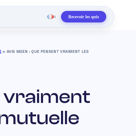
Recevoir les quiz
E
»
AVIS MGEN : QUE PENSENT VRAIMENT LES
t vraiment
 mutuelle