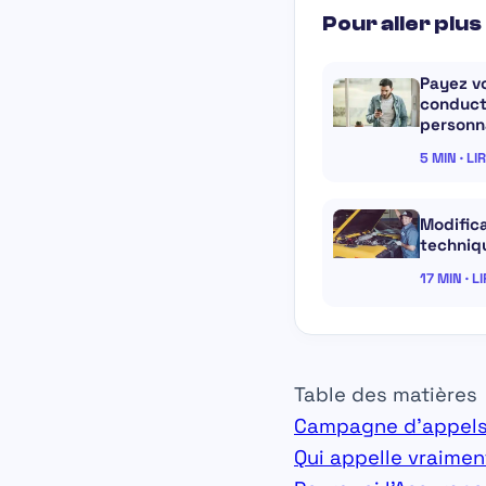
Pour aller plus 
Payez v
conduct
personna
5 MIN · LI
Modifica
techniq
17 MIN · L
Table des matières
Campagne d’appels 
Qui appelle vraimen