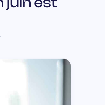
 juin est
t