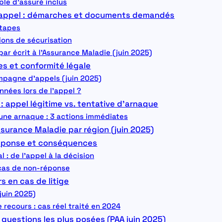
ple d’assuré inclus
’appel : démarches et documents demandés
étapes
tions de sécurisation
ar écrit à l’Assurance Maladie (juin 2025)
s et conformité légale
mpagne d’appels (juin 2025)
nnées lors de l’appel ?
: appel légitime vs. tentative d’arnaque
une arnaque : 3 actions immédiates
ssurance Maladie par région (juin 2025)
réponse et conséquences
: de l’appel à la décision
cas de non-réponse
rs en cas de litige
juin 2025)
recours : cas réel traité en 2024
 questions les plus posées (PAA juin 2025)