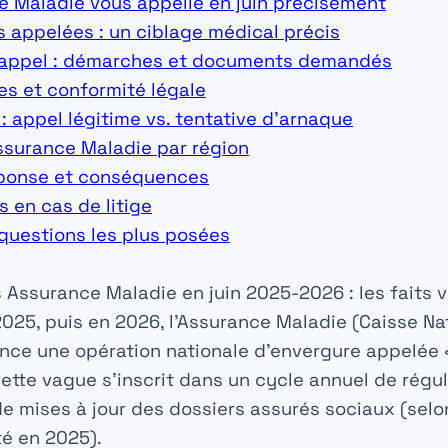
e Maladie vous appelle en juin précisément
s appelées : un ciblage médical précis
’appel : démarches et documents demandés
es et conformité légale
: appel légitime vs. tentative d’arnaque
ssurance Maladie par région
éponse et conséquences
s en cas de litige
questions les plus posées
ssurance Maladie en juin 2025-2026 : les faits vé
t 2025, puis en 2026, l’Assurance Maladie (Caisse N
nce une opération nationale d’envergure appelée
Cette vague s’inscrit dans un cycle annuel de régul
de mises à jour des dossiers assurés sociaux (sel
té en 2025).