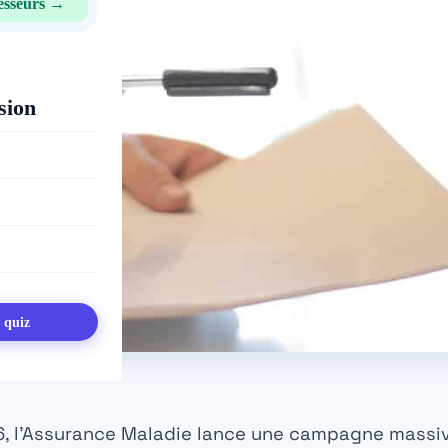
esseurs →
sion
s quiz
26, l’Assurance Maladie lance une campagne massi