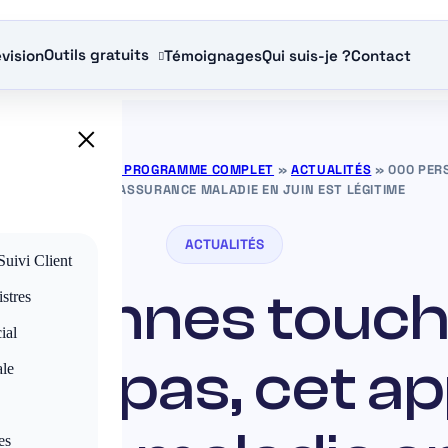
Outils gratuits
vision
Témoignages
Qui suis-je ?
Contact
×
RANCE GRATUITS — PROGRAMME COMPLET
»
ACTUALITÉS
»
000 PER
APPEL DE L’ASSURANCE MALADIE EN JUIN EST LÉGITIME
ACTUALITÉS
Suivi Client
rsonnes touché
stres
ial
uez pas, cet ap
ale
es