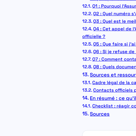
Q1 : Pourquoi l’Ass
Q2 : Quel numéro s’
Q3 : Quel est le m
Q4 : Cet appel de l
officielle ?
Q5 : Que faire si j’
Q6 : Si je refuse d
Q7 : Comment contac
Q8 : Quels document
Sources et ressour
Cadre légal de la 
Contacts officiels p
En résumé : ce qu’il
Checklist : réagir 
Sources