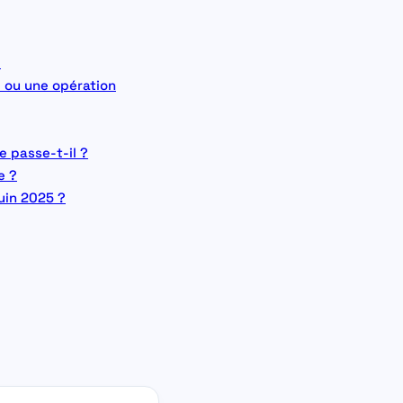
?
e ou une opération
e passe-t-il ?
e ?
juin 2025 ?