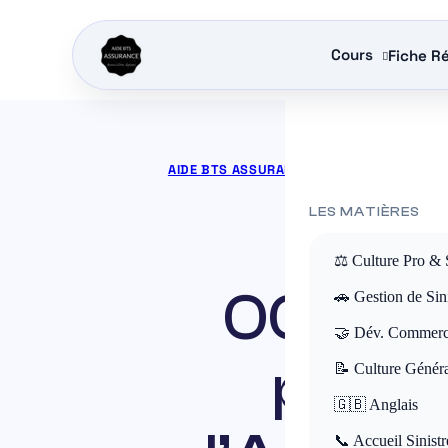
Cours
Fiche Ré
AIDE BTS ASSURANCE
»
COURS BTS ASSU
LES MATIÈRES
⚖️ Culture Pro & 
000 pe
🚗 Gestion de Sini
🤝 Dév. Commerc
paniq
📝 Culture Génér
🇬🇧 Anglais
📞 Accueil Sinistr