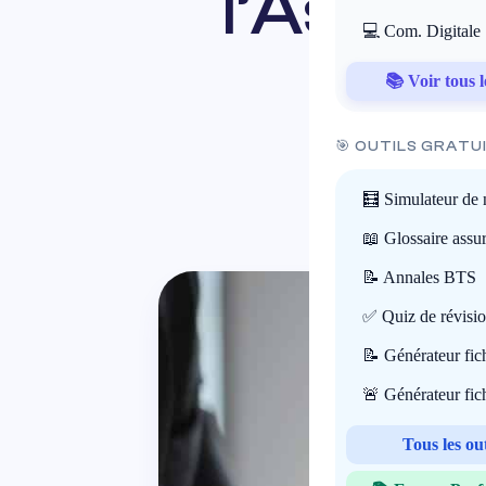
l’Assura
💻 Com. Digitale
📚 Voir tous l
🎯 OUTILS GRATU
🧮 Simulateur de 
📖 Glossaire assu
📝 Annales BTS
✅ Quiz de révisi
📝 Générateur fi
🚨 Générateur fi
Tous les ou