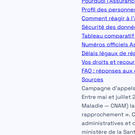
Pourquoi l’Assuranc
Profil des personne
Comment réagir à l
Sécurité des donné
Tableau comparatif 
Numéros officiels A
Délais légaux de r
Vos droits et recour
FAQ : réponses aux 
Sources
Campagne d’appels A
Entre mai et juille
Maladie — CNAM) la
rapprochement »
. 
administratives et 
ministère de la San