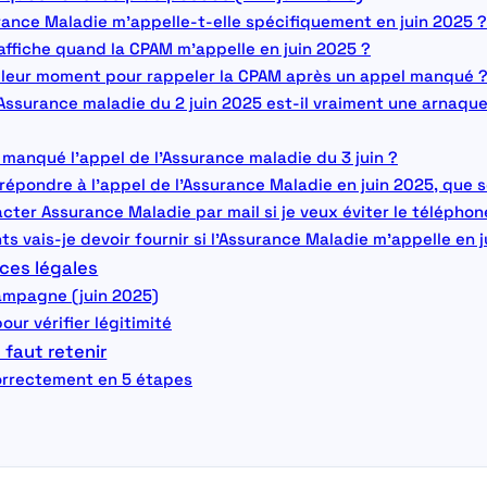
urance Maladie m’appelle-t-elle spécifiquement en juin 2025 ?
affiche quand la CPAM m’appelle en juin 2025 ?
eilleur moment pour rappeler la CPAM après un appel manqué 
’Assurance maladie du 2 juin 2025 est-il vraiment une arnaqu
ai manqué l’appel de l’Assurance maladie du 3 juin ?
e répondre à l’appel de l’Assurance Maladie en juin 2025, que s
ter Assurance Maladie par mail si je veux éviter le téléphon
s vais-je devoir fournir si l’Assurance Maladie m’appelle en 
ces légales
campagne (juin 2025)
our vérifier légitimité
 faut retenir
correctement en 5 étapes