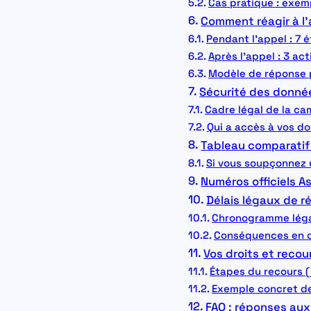
Cas pratique : exem
Comment réagir à l
Pendant l’appel : 7 
Après l’appel : 3 ac
Modèle de réponse p
Sécurité des donnée
Cadre légal de la ca
Qui a accès à vos do
Tableau comparatif 
Si vous soupçonnez 
Numéros officiels A
Délais légaux de 
Chronogramme légal 
Conséquences en 
Vos droits et recou
Étapes du recours (
Exemple concret de 
FAQ : réponses aux