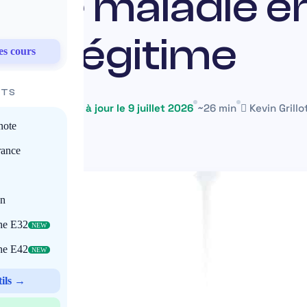
nce maladie en
légitime
es cours
ITS
2 juin 2025
Mis à jour le 9 juillet 2026
~26 min
Kevin Grillo
note
rance
on
che E32
NEW
che E42
NEW
tils →