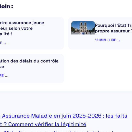
loin :
otre assurance jeune
Pourquoi l’Etat f
eur selon votre
propre assureur 
lité !
11 MIN · LIRE →
RE →
tion des délais du contrôle
ue
IRE →
Assurance Maladie en juin 2025-2026 : les faits
t ? Comment vérifier la légitimité