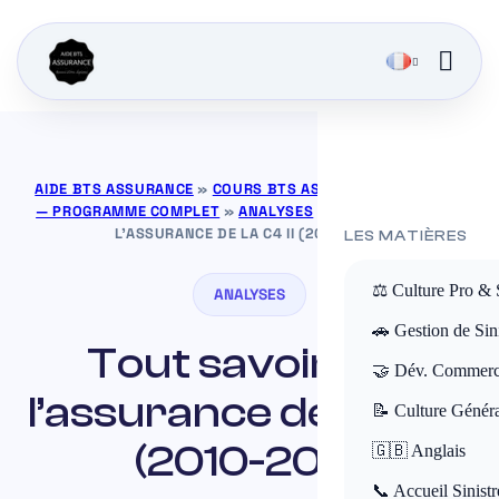
AIDE BTS ASSURANCE
»
COURS BTS ASSURANCE GRATUITS
— PROGRAMME COMPLET
»
ANALYSES
»
TOUT SAVOIR SUR
L’ASSURANCE DE LA C4 II (2010-2018
LES MATIÈRES
⚖️ Culture Pro & 
ANALYSES
🚗 Gestion de Sini
Tout savoir sur
🤝 Dév. Commerc
l’assurance de la C4 II
📝 Culture Génér
(2010-2018
🇬🇧 Anglais
📞 Accueil Sinistr