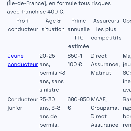
(Île-de-France), en formule tous risques
avec franchise 400 €.
Profil
Âge &
Prime
Assureurs
Ob
conducteur
situation
annuelle
les plus
TTC
compétitifs
estimée
Jeune
20-25
850-1
Direct
Ma
conducteur
ans,
100 €
Assurance,
je
permis <3
Matmut
80
ans, sans
ine
sinistre
av
Conducteur
25-30
680-850
MAAF,
Ba
junior
ans, 3-8
€
Groupama,
rap
ans de
Direct
bo
permis,
Assurance
re