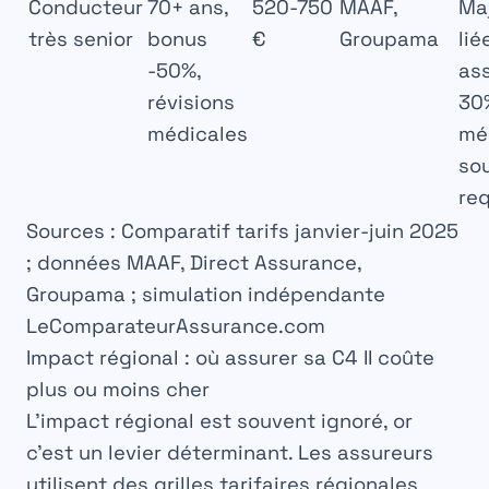
Conducteur
70+ ans,
520-750
MAAF,
Ma
très senior
bonus
€
Groupama
lié
-50%,
ass
révisions
30%
médicales
mé
so
re
Sources : Comparatif tarifs janvier-juin 2025
; données MAAF, Direct Assurance,
Groupama ; simulation indépendante
LeComparateurAssurance.com
Impact régional : où assurer sa C4 II coûte
plus ou moins cher
L’impact régional est souvent ignoré, or
c’est un levier déterminant. Les assureurs
utilisent des grilles tarifaires régionales