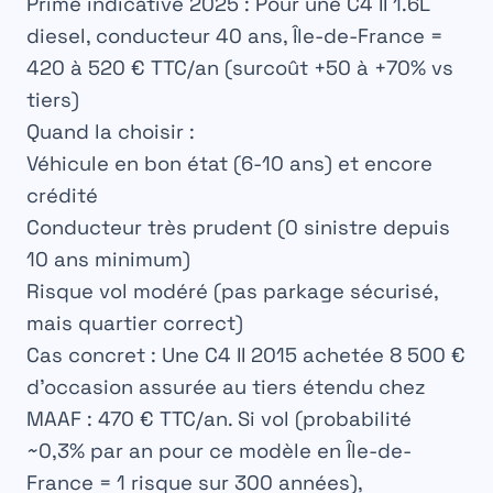
Prime indicative 2025 :
Pour une C4 II 1.6L
diesel, conducteur 40 ans, Île-de-France =
420 à 520 € TTC/an
(surcoût +50 à +70% vs
tiers)
Quand la choisir :
Véhicule en bon état (6-10 ans) et encore
crédité
Conducteur très prudent (0 sinistre depuis
10 ans minimum)
Risque vol modéré (pas parkage sécurisé,
mais quartier correct)
Cas concret :
Une C4 II 2015 achetée 8 500 €
d’occasion assurée au tiers étendu chez
MAAF : 470 € TTC/an. Si vol (probabilité
~0,3% par an pour ce modèle en Île-de-
France = 1 risque sur 300 années),