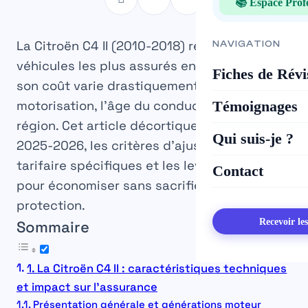
📚 Espace Prof
La Citroën C4 II (2010-2018) reste l’un des
NAVIGATION
véhicules les plus assurés en France, mais
Fiches de Révi
son coût varie drastiquement selon la
Témoignages
motorisation, l’âge du conducteur et la
région. Cet article décortique les vrais tarifs
Qui suis-je ?
2025-2026, les critères d’ajustement
tarifaire spécifiques et les leviers concrets
Contact
pour économiser sans sacrifier votre
protection.
Recevoir le
Sommaire
1. La Citroën C4 II : caractéristiques techniques
et impact sur l’assurance
Présentation générale et générations moteur