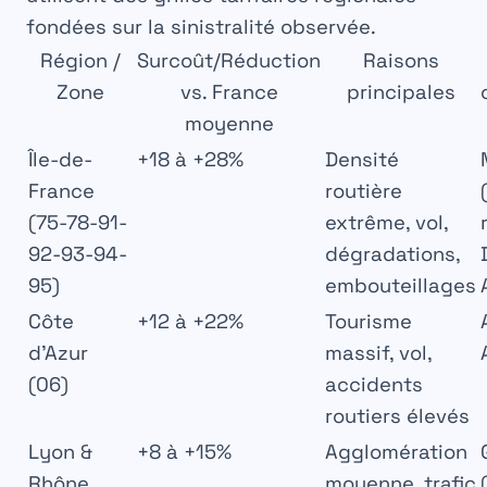
fondées sur la sinistralité observée.
Région /
Surcoût/Réduction
Raisons
Zone
vs. France
principales
moyenne
Île-de-
+18 à +28%
Densité
France
routière
(75-78-91-
extrême, vol,
92-93-94-
dégradations,
95)
embouteillages
Côte
+12 à +22%
Tourisme
d’Azur
massif, vol,
(06)
accidents
routiers élevés
Lyon &
+8 à +15%
Agglomération
Rhône
moyenne, trafic