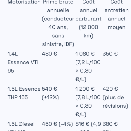
Motorisation
Prime brute
Coût
Coût
annuelle
annuel
entretien
(conducteur
carburant
annuel
40 ans,
(12 000
moyen
sans
km)
sinistre, IDF)
1.4L
480 €
1 080 €
350 €
Essence VTi
(7,2 L/100
95
× 0,80
€/L)
1.6L Essence
540 €
1 200 €
420 €
THP 165
(+12%)
(7,8 L/100
(plus de
× 0,80
révisions)
€/L)
1.6L Diesel
460 € (-4%)
816 € (4,9
380 €