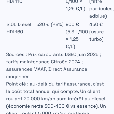
HDi 110
L/100 ×
(filtre
1,25 €/L)
particules,
adblue)
2.0L Diesel
520 € (+8%)
900 €
450 €
HDi 160
(5,3 L/100
(usure
× 1,25
turbo)
€/L)
Sources : Prix carburants DGEC juin 2025 ;
tarifs maintenance Citroën 2024 ;
assurances MAAF, Direct Assurance
moyennes
Point clé : au-delà du tarif assurance, c’est
le coût total annuel qui compte.
Un client
roulant 20 000 km/an aura intérêt au diesel
(économie nette 300-400 € vs essence). Un
client roulant 5 000 km/an préférera