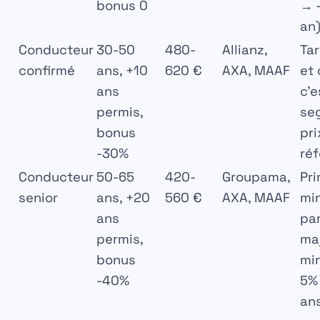
bonus 0
→ 
an
Conducteur
30-50
480-
Allianz,
Tar
confirmé
ans, +10
620 €
AXA, MAAF
et 
ans
c’e
permis,
se
bonus
pri
-30%
ré
Conducteur
50-65
420-
Groupama,
Pr
senior
ans, +20
560 €
AXA, MAAF
min
ans
par
permis,
ma
bonus
mi
-40%
5%
an