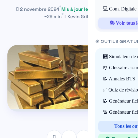
2 novembre 2024
Mis à jour le 11 juillet 2026
💻 Com. Digitale
~29 min
Kevin Grillot
📚 Voir tous l
🎯 OUTILS GRATU
🧮 Simulateur de 
📖 Glossaire assu
📝 Annales BTS
✅ Quiz de révisi
📝 Générateur fi
🚨 Générateur fi
Tous les ou