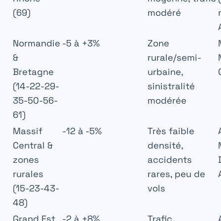
(69)
modéré
Normandie
-5 à +3%
Zone
&
rurale/semi-
Bretagne
urbaine,
(14-22-29-
sinistralité
35-50-56-
modérée
61)
Massif
-12 à -5%
Très faible
Central &
densité,
zones
accidents
rurales
rares, peu de
(15-23-43-
vols
48)
Grand Est
-2 à +8%
Trafic