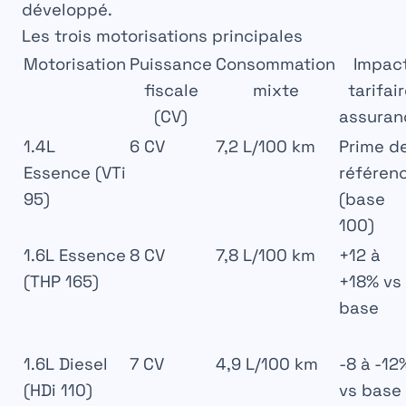
développé.
Les trois motorisations principales
Motorisation
Puissance
Consommation
Impac
fiscale
mixte
tarifai
(CV)
assuran
1.4L
6 CV
7,2 L/100 km
Prime d
Essence (VTi
référen
95)
(base
100)
1.6L Essence
8 CV
7,8 L/100 km
+12 à
(THP 165)
+18% vs
base
1.6L Diesel
7 CV
4,9 L/100 km
-8 à -12
(HDi 110)
vs base