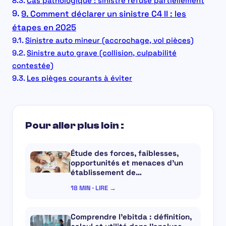
Cas pathologique : sinistre refusé partiellement
9. Comment déclarer un sinistre C4 II : les
étapes en 2025
Sinistre auto mineur (accrochage, vol pièces)
Sinistre auto grave (collision, culpabilité
contestée)
Les pièges courants à éviter
Pour aller plus loin :
Étude des forces, faiblesses,
opportunités et menaces d’un
établissement de…
18 MIN · LIRE →
Comprendre l’ebitda : définition,