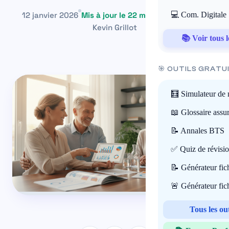
12 janvier 2026
Mis à jour le 22 mai 2026
💻 Com. Digitale
~17 min
Kevin Grillot
📚 Voir tous l
🎯 OUTILS GRATU
🧮 Simulateur de 
📖 Glossaire assu
📝 Annales BTS
✅ Quiz de révisi
📝 Générateur fi
🚨 Générateur fi
Tous les ou