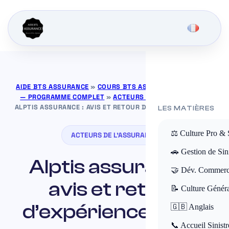
AIDE BTS ASSURANCE
»
COURS BTS ASSURANCE GRATUITS
— PROGRAMME COMPLET
»
ACTEURS DE L'ASSURANCE
»
ALPTIS ASSURANCE : AVIS ET RETOUR D’EXPÉRIENCE CLIENT
LES MATIÈRES
⚖️ Culture Pro & 
ACTEURS DE L'ASSURANCE
🚗 Gestion de Sini
Alptis assurance :
🤝 Dév. Commerc
avis et retour
📝 Culture Génér
d’expérience client
🇬🇧 Anglais
📞 Accueil Sinistr