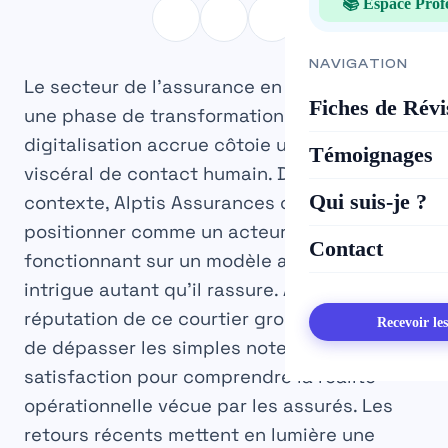
📚 Espace Prof
NAVIGATION
Le secteur de l’assurance en 2026 traverse
Fiches de Révi
une phase de transformation majeure, où la
digitalisation accrue côtoie un besoin
Témoignages
viscéral de contact humain. Dans ce
Qui suis-je ?
contexte, Alptis Assurances continue de se
positionner comme un acteur singulier,
Contact
fonctionnant sur un modèle associatif qui
intrigue autant qu’il rassure. Analyser la
réputation de ce courtier grossiste implique
Recevoir le
de dépasser les simples notes de
satisfaction pour comprendre la réalité
opérationnelle vécue par les assurés. Les
retours récents mettent en lumière une