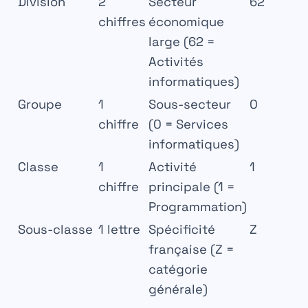
Division
2
Secteur
62
chiffres
économique
large (62 =
Activités
informatiques)
Groupe
1
Sous-secteur
0
chiffre
(0 = Services
informatiques)
Classe
1
Activité
1
chiffre
principale (1 =
Programmation)
Sous-classe
1 lettre
Spécificité
Z
française (Z =
catégorie
générale)