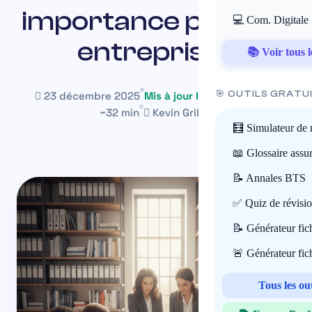
importance pour les
💻 Com. Digitale
entreprises
📚 Voir tous l
🎯 OUTILS GRATU
23 décembre 2025
Mis à jour le 6 juillet 2026
~32 min
Kevin Grillot
🧮 Simulateur de 
📖 Glossaire assu
📝 Annales BTS
✅ Quiz de révisi
📝 Générateur fi
🚨 Générateur fi
Tous les ou