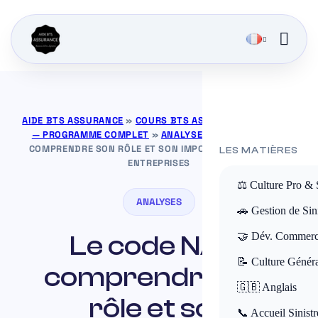
AIDE BTS ASSURANCE
»
COURS BTS ASSURANCE GRATUITS
— PROGRAMME COMPLET
»
ANALYSES
»
LE CODE NAF :
COMPRENDRE SON RÔLE ET SON IMPORTANCE POUR LES
LES MATIÈRES
ENTREPRISES
⚖️ Culture Pro & 
ANALYSES
🚗 Gestion de Sini
Le code NAF :
🤝 Dév. Commerc
📝 Culture Génér
comprendre son
🇬🇧 Anglais
rôle et son
📞 Accueil Sinistr