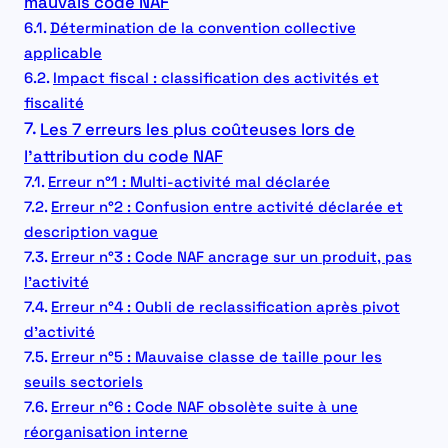
mauvais code NAF
Détermination de la convention collective
applicable
Impact fiscal : classification des activités et
fiscalité
Les 7 erreurs les plus coûteuses lors de
l’attribution du code NAF
Erreur n°1 : Multi-activité mal déclarée
Erreur n°2 : Confusion entre activité déclarée et
description vague
Erreur n°3 : Code NAF ancrage sur un produit, pas
l’activité
Erreur n°4 : Oubli de reclassification après pivot
d’activité
Erreur n°5 : Mauvaise classe de taille pour les
seuils sectoriels
Erreur n°6 : Code NAF obsolète suite à une
réorganisation interne