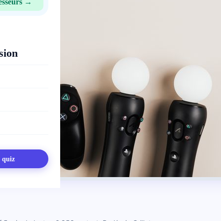
esseurs →
sion
s quiz