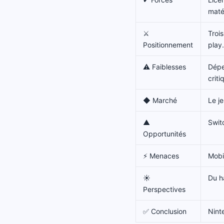
matér
⚔️
Troi
Positionnement
play.
⚠️ Faiblesses
Dépe
criti
◆ Marché
Le je
▲
Swit
Opportunités
⚡ Menaces
Mobil
☀
Du h
Perspectives
✅ Conclusion
Nint