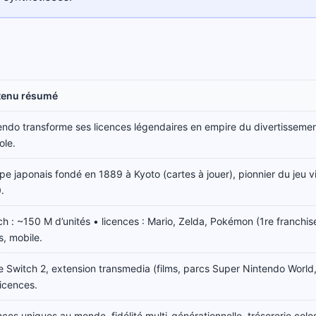
tenu résumé
endo transforme ses licences légendaires en empire du divertissemen
ole.
pe japonais fondé en 1889 à Kyoto (cartes à jouer), pionnier du jeu 
.
ch : ~150 M d’unités • licences : Mario, Zelda, Pokémon (1re franchise
s, mobile.
e Switch 2, extension transmedia (films, parcs Super Nintendo World
licences.
ces uniques au monde, fidélité multi-générationnelle, trésorerie colos