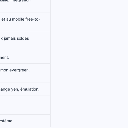
 et au mobile free-to-
x jamais soldés
gnent.
okémon evergreen.
change yen, émulation.
système.