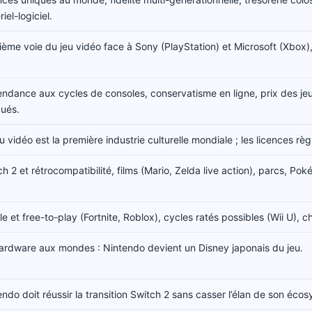
iel-logiciel.
sième voie du jeu vidéo face à Sony (PlayStation) et Microsoft (Xbox),
ndance aux cycles de consoles, conservatisme en ligne, prix des jeu
qués.
u vidéo est la première industrie culturelle mondiale ; les licences rè
ch 2 et rétrocompatibilité, films (Mario, Zelda live action), parcs, P
e et free-to-play (Fortnite, Roblox), cycles ratés possibles (Wii U), 
ardware aux mondes : Nintendo devient un Disney japonais du jeu.
endo doit réussir la transition Switch 2 sans casser l’élan de son éco