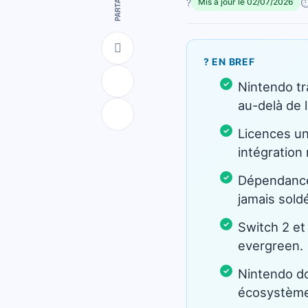
PARTAGER
?
⏱
Mis à jour le 02/07/2026
? EN BREF
Nintendo tr
au-delà de 
Licences un
intégration 
Dépendance 
jamais soldé
Switch 2 et 
evergreen.
Nintendo doi
écosystème