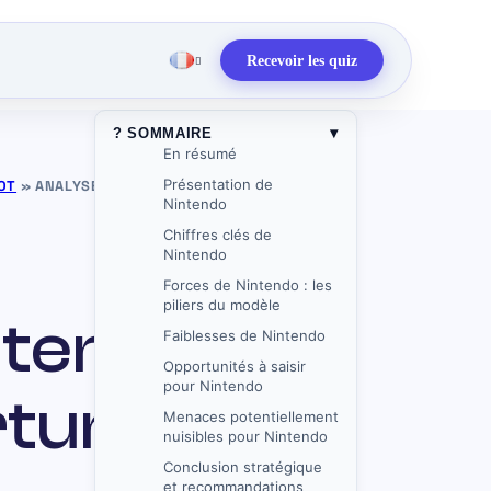
Recevoir les quiz
▾
? SOMMAIRE
En résumé
Présentation de
OT
»
ANALYSE SWOT DE NINTENDO : FORCES,
Nintendo
Chiffres clés de
Nintendo
Forces de Nintendo : les
piliers du modèle
tendo :
Faiblesses de Nintendo
Opportunités à saisir
pour Nintendo
rtunités et
Menaces potentiellement
nuisibles pour Nintendo
Conclusion stratégique
et recommandations