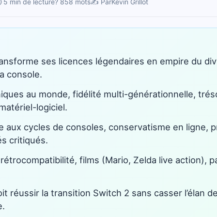
 5 min de lecture
? 858 mots
✍️ Par
Kevin Grillot
ansforme ses licences légendaires en empire du div
la console.
iques au monde, fidélité multi-générationnelle, trés
matériel-logiciel.
aux cycles de consoles, conservatisme en ligne, pr
s critiqués.
rétrocompatibilité, films (Mario, Zelda live action),
t réussir la transition Switch 2 sans casser l’élan d
.