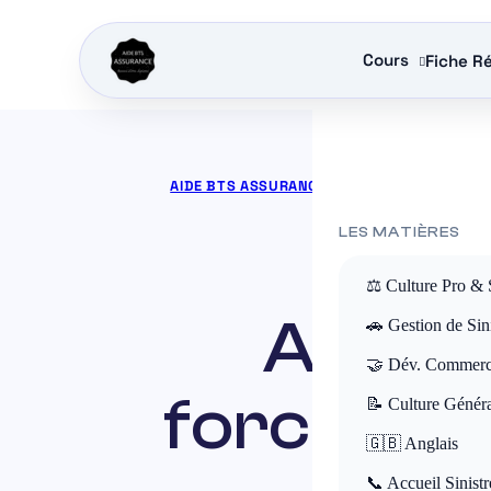
Cours
Fiche Ré
AIDE BTS ASSURANCE
»
COURS BTS ASSURA
LES MATIÈRES
⚖️ Culture Pro & 
Analys
🚗 Gestion de Sini
🤝 Dév. Commerc
forces, fa
📝 Culture Génér
🇬🇧 Anglais
📞 Accueil Sinistr