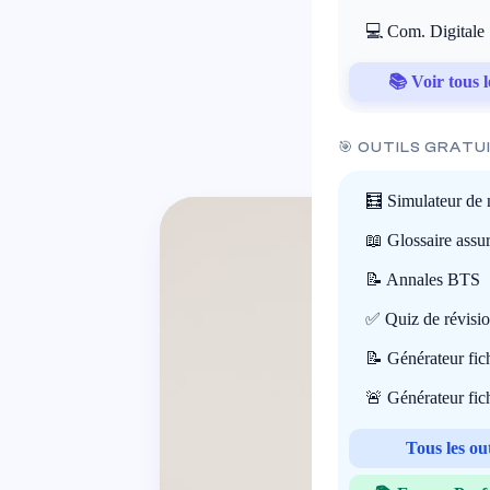
💻 Com. Digitale
📚 Voir tous l
🎯 OUTILS GRATU
🧮 Simulateur de 
📖 Glossaire assu
📝 Annales BTS
✅ Quiz de révisi
📝 Générateur fi
🚨 Générateur fi
Tous les ou