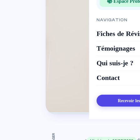
📚 Espace Prof
NAVIGATION
Fiches de Révi
Témoignages
Qui suis-je ?
Contact
Recevoir le