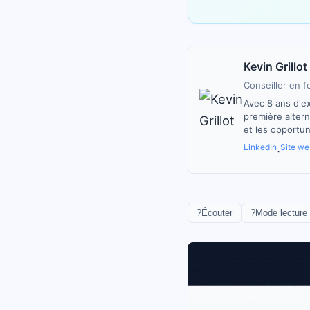
Kevin Grillot
Conseiller en f
Avec 8 ans d'ex
première alter
et les opportun
LinkedIn
Site we
·
?
Écouter
?
Mode lecture