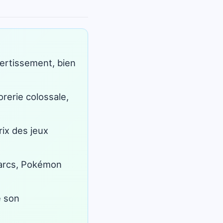
ertissement, bien
orerie colossale,
ix des jeux
 parcs, Pokémon
e son