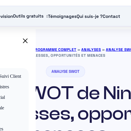
Outils gratuits
vision
Témoignages
Qui suis-je ?
Contact
×
NCE GRATUITS — PROGRAMME COMPLET
»
ANALYSES
»
ANALYSE SW
FAIBLESSES, OPPORTUNITÉS ET MENACES
ANALYSE SWOT
Suivi Client
e SWOT de Nin
stres
ial
iblesses, oppo
ale
es