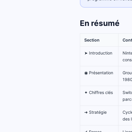
En résumé
Section
Con
➤ Introduction
Nint
cons
◉ Présentation
Grou
1980
✦ Chiffres clés
Swit
parc
➜ Stratégie
Cycl
des 
✔ Forces
Licen