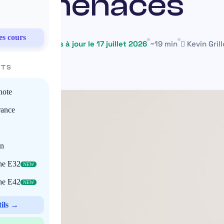
menaces
es cours
2 juillet 2026
Mis à jour le 17 juillet 2026
~19 min
Kevin Grill
ITS
note
rance
on
che E32
NEW
che E42
NEW
tils →