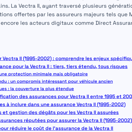
s. La Vectra II, ayant traversé plusieurs générati
tions offertes par les assureurs majeurs tels que
 encore les acteurs digitaux comme Direct Assuranc
 Vectra II (1995-2002) : comprendre les enjeux spécifiq
nce pour la Vectra II : tiers, tiers étendu, tous risques
 une protection minimale mais obligatoire
ndu : un compromis intéressant pour véhicule ancien
es : la couverture la plus étendue
ication des assurances pour Vectra II entre 1995 et 20
es à inclure dans une assurance Vectra II (1995-2002)
s et gestion des dégâts pour les Vectra II assurées
urances réputées pour assurer la Vectra II (1995-2002
our réduire le coût de l’assurance de la Vectra II