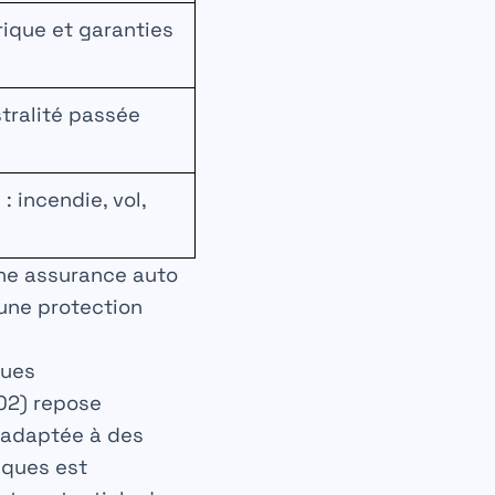
rique et garanties
tralité passée
: incendie, vol,
une assurance auto
 une protection
ques
002) repose
 adaptée à des
isques est