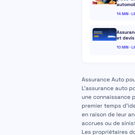
automob
14 MIN · L
Assuranc
et devi
10 MIN · L
Assurance Auto pour
L’assurance auto po
une connaissance pr
premier temps d’iden
en raison de leur a
accrues ou de sinist
Les propriétaires 