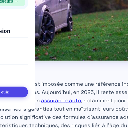
esseurs →
sion
 la Vectra II s’est imposée comme une référence i
lines familiales. Aujourd’hui, en 2025, il reste esse
s quiz
cificités de son
assurance auto
, notamment pour l
miser leurs garanties tout en maîtrisant leurs coût
olution significative des formules d’assurance a
téristiques techniques, des risques liés à l’âge du