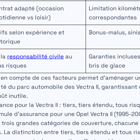
ntrat adapté (occasion
Limitation kilomét
tidienne vs loisir)
correspondantes
rifs selon expérience et
Bonus-malus, sinis
storique
 la
responsabilité civile
au
Garanties incluses 
us risques
bris de glace
se en compte de ces facteurs permet d’aménager 
lité du parc automobile des Vectra II, garantissant
ût inutile.
nce pour la Vectra II : tiers, tiers étendu, tous ris
rmule d’assurance pour une Opel Vectra II (1995-2
r trois grandes catégories de couverture, chacune
 La distinction entre tiers, tiers étendu et tous r