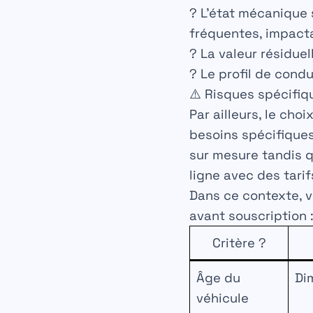
?
L’état mécanique
fréquentes, impacta
?️
La valeur résiduel
?
Le profil de cond
⚠️
Risques spécifiq
Par ailleurs, le ch
besoins spécifique
sur mesure tandis 
ligne avec des tarif
Dans ce contexte, v
avant souscription 
Critère ?
Âge du
Di
véhicule