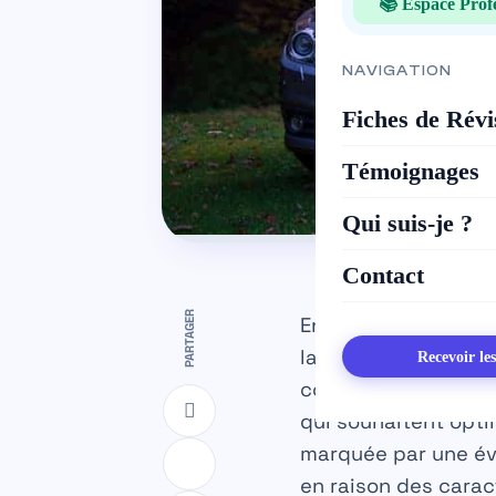
📚 Espace Prof
NAVIGATION
Fiches de Révi
Témoignages
Qui suis-je ?
Contact
PARTAGER
Entre 1995 et 2002,
la catégorie des ber
Recevoir le
comprendre les spé
qui souhaitent opti
marquée par une év
en raison des carac