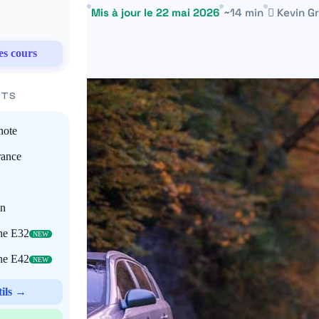
 décembre 2024
Mis à jour le 22 mai 2026
~14 min
Kevin Gri
es cours
ITS
note
rance
on
che E32
NEW
che E42
NEW
tils →