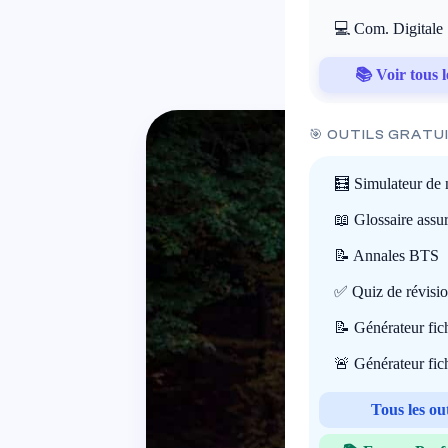
15
💻 Com. Digitale
📚 Voir tous l
🎯 OUTILS GRATU
🧮 Simulateur de 
📖 Glossaire assu
📝 Annales BTS
✅ Quiz de révisi
📝 Générateur fi
🚨 Générateur fi
Tous les ou