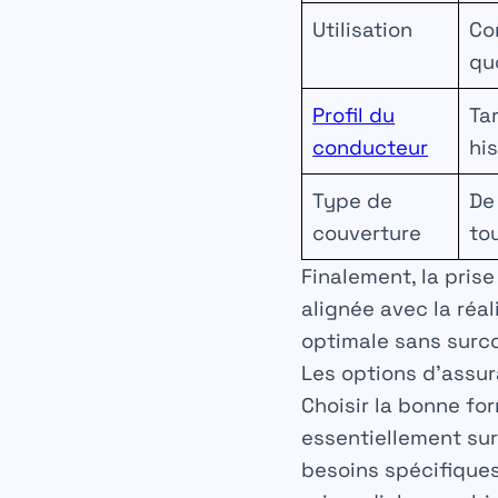
Utilisation
Co
quo
Profil du
Ta
conducteur
hi
Type de
De
couverture
to
Finalement, la pri
alignée avec la réa
optimale sans surco
Les options d’assura
Choisir la bonne fo
essentiellement su
besoins spécifiques.