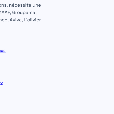
ons, nécessite une
 MAAF, Groupama,
e, Aviva, L’olivier
ues
02
)