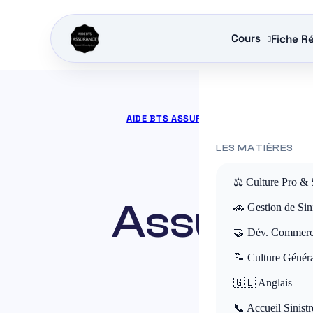
Cours
Fiche Ré
AIDE BTS ASSURANCE
»
COURS BTS ASS
AUTOM
LES MATIÈRES
⚖️ Culture Pro & 
Assurance
🚗 Gestion de Sini
🤝 Dév. Commerc
c
📝 Culture Génér
🇬🇧 Anglais
📞 Accueil Sinistr