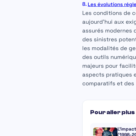
Les évolutions régl
Les conditions de co
aujourd’hui aux exi
assurés modernes qu
des sinistres potent
les modalités de ge
des outils numériq
majeurs pour facilit
aspects pratiques e
comparatifs et des 
Pour aller plus 
L’impact
(1998-2