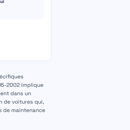
ui
écifiques
995-2002 implique
ient dans un
n de voitures qui,
es de maintenance