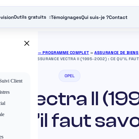
Outils gratuits
vision
Témoignages
Qui suis-je ?
Contact
×
URANCE GRATUITS — PROGRAMME COMPLET
»
ASSURANCE DE BIENS
OBILES
»
OPEL
»
ASSURANCE VECTRA II (1995-2002) : CE QU’IL FAU
OPEL
Suivi Client
 Vectra II (19
stres
ial
e qu’il faut savo
ale
es