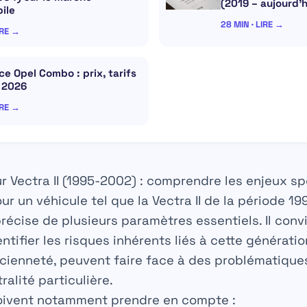
(2019 – aujourd’h
ile
28 MIN · LIRE →
IRE →
e Opel Combo : prix, tarifs
s 2026
IRE →
 Vectra II (1995-2002) : comprendre les enjeux sp
ur un véhicule tel que la Vectra II de la période 1
écise de plusieurs paramètres essentiels. Il conv
tifier les risques inhérents liés à cette génératio
ncienneté, peuvent faire face à des problématiqu
ralité particulière.
doivent notamment prendre en compte :