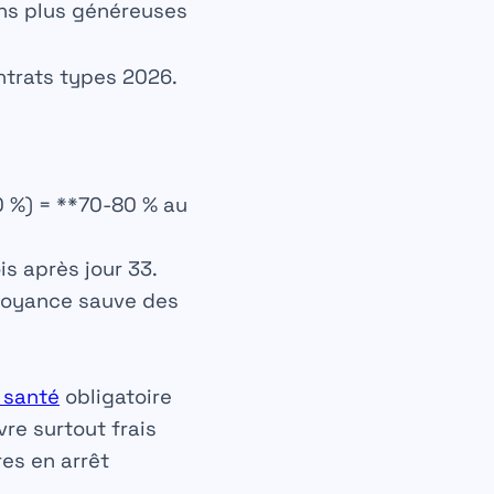
ns plus généreuses
ntrats types 2026.
0 %) = **70-80 % au
s après jour 33.
évoyance sauve des
 santé
obligatoire
vre surtout frais
es en arrêt