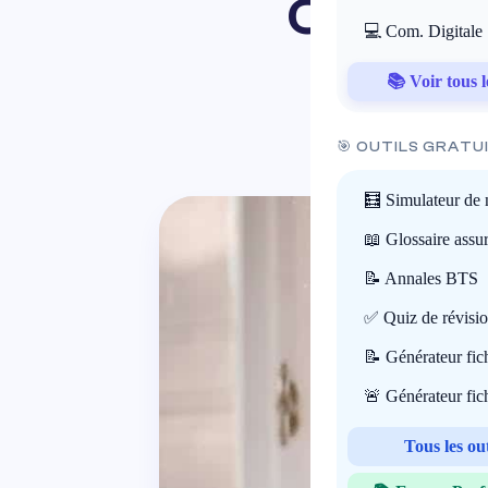
contre
💻 Com. Digitale
📚 Voir tous l
🎯 OUTILS GRATU
🧮 Simulateur de 
📖 Glossaire assu
📝 Annales BTS
✅ Quiz de révisi
📝 Générateur fi
🚨 Générateur fi
Tous les ou