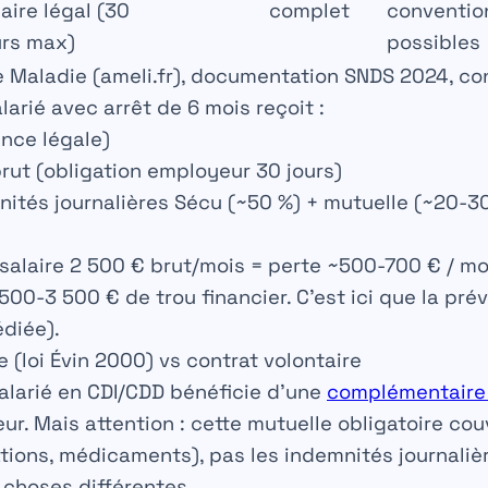
laire légal (30
complet
conventio
urs max)
possibles
 Maladie (ameli.fr), documentation SNDS 2024, co
larié avec
arrêt de 6 mois
reçoit :
ence légale)
brut (obligation employeur 30 jours)
nités journalières Sécu (~50 %) + mutuelle (~20-3
 salaire 2 500 € brut/mois = perte ~500-700 € / moi
500-3 500 € de trou financier. C’est ici que la pr
édiée).
e (loi Évin 2000) vs contrat volontaire
alarié en CDI/CDD bénéficie d’une
complémentaire
eur.
Mais attention
: cette mutuelle obligatoire cou
ions, médicaments), pas les indemnités journalièr
 choses différentes.