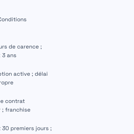
Conditions
urs de carence ;
 3 ans
tion active ; délai
ropre
e contrat
; franchise
30 premiers jours ;