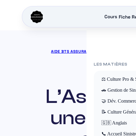
Cours
Fiche R
AIDE BTS ASSURANCE
»
COURS BTS ASSU
LES MATIÈRES
⚖️ Culture Pro & 
L’Assuran
🚗 Gestion de Sini
🤝 Dév. Commerc
une séri
📝 Culture Génér
🇬🇧 Anglais
📞 Accueil Sinistr