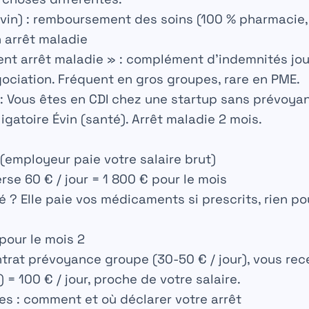
vin)
: remboursement des soins (100 % pharmacie, 
n arrêt maladie
nt arrêt maladie »
: complément d’indemnités jo
gociation
. Fréquent en gros groupes, rare en PME.
:
Vous êtes en CDI chez une startup sans prévoya
igatoire Évin (santé). Arrêt maladie 2 mois.
 (employeur paie votre salaire brut)
rse 60 € / jour = 1 800 € pour le mois
 ? Elle paie vos médicaments si prescrits, rien po
 pour le mois 2
ntrat prévoyance groupe (30-50 € / jour), vous rece
= 100 € / jour, proche de votre salaire.
s : comment et où déclarer votre arrêt