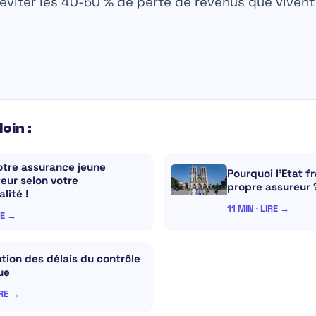
éviter les 40-60 % de perte de revenus que vivent 
loin :
otre assurance jeune
Pourquoi l’Etat f
eur selon votre
propre assureur 
lité !
11 MIN · LIRE →
RE →
tion des délais du contrôle
ue
IRE →