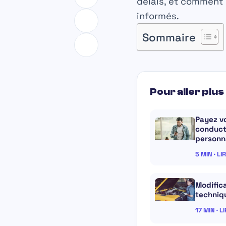
délais, et comment 
informés.
Sommaire
Pour aller plus 
Payez v
conduct
personna
5 MIN · LI
Modifica
techniq
17 MIN · L