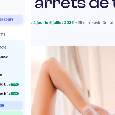
 les arrêts de 
es cours
24 juin 2025
Mis à jour le 6 juillet 2026
~29 min
Kevin Grillot
ITS
note
rance
on
che E32
NEW
che E42
NEW
tils →