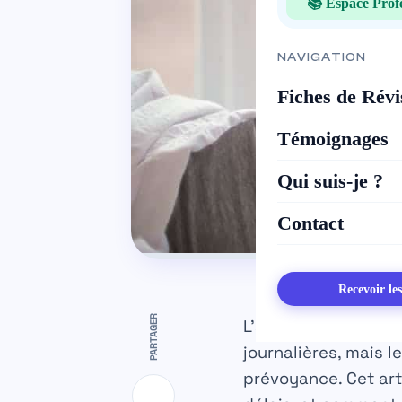
📚 Espace Prof
NAVIGATION
Fiches de Révi
Témoignages
Qui suis-je ?
Contact
Recevoir le
PARTAGER
L’assurance maladie
journalières, mais l
prévoyance.
Cet ar