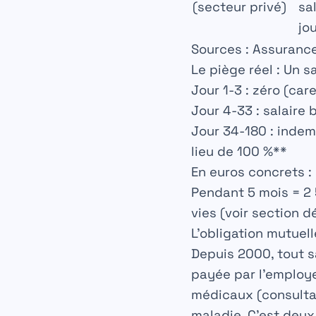
(secteur privé)
sa
jo
Sources : Assurance
Le piège réel :
Un sa
Jour 1-3 : zéro (car
Jour 4-33 : salaire 
Jour 34-180 : indem
lieu de 100 %**
En euros concrets :
Pendant 5 mois
= 2 
vies (voir section d
L’obligation mutuell
Depuis 2000, tout s
payée par l’employ
médicaux (consultat
maladie. C’est deux