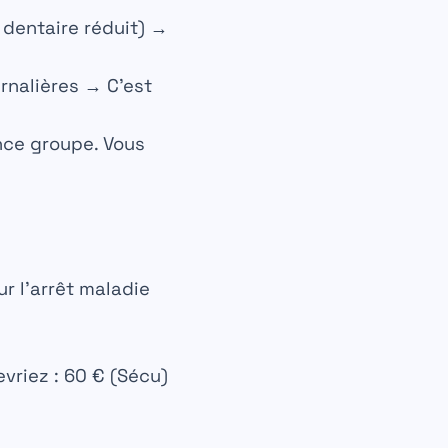
dentaire réduit) →
urnalières →
C’est
nce groupe. Vous
ur l’arrêt maladie
vriez : 60 € (Sécu)