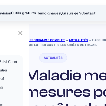
Outils gratuits
évision
Témoignages
Qui suis-je ?
Contact
×
RANCE GRATUITS — PROGRAMME COMPLET
»
ACTUALITÉS
»
L’ASSUR
MESURES POUR LUTTER CONTRE LES ARRÊTS DE TRAVAIL
ACTUALITÉS
Suivi Client
ce Maladie me
stres
ial
e de mesures po
ale
es