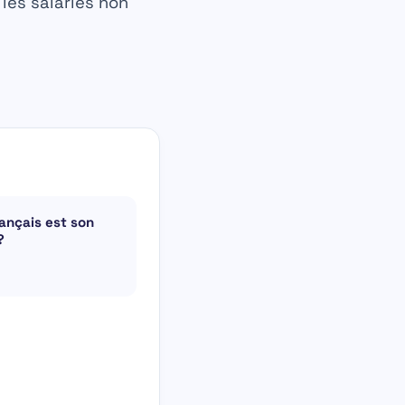
les salariés non
rançais est son
?