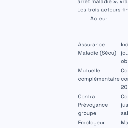
arrêt maladie »
. Vr
Les trois acteurs fi
Acteur
Assurance
In
Maladie (Sécu)
jo
ob
Mutuelle
Co
complémentaire
con
20
Contrat
Co
Prévoyance
ju
groupe
sa
Employeur
Ma