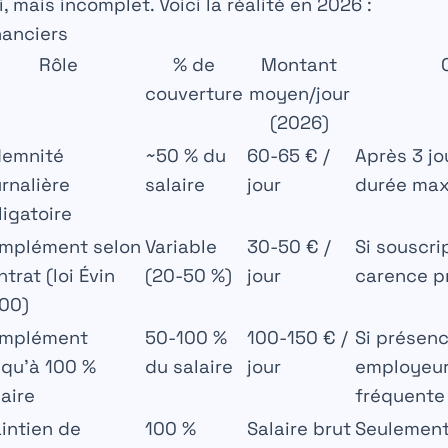
ai, mais incomplet. Voici la réalité en 2026 :
nanciers
Rôle
% de
Montant
couverture
moyen/jour
(2026)
demnité
~50 % du
60-65 € /
Après 3 jo
urnalière
salaire
jour
durée max
ligatoire
mplément selon
Variable
30-50 € /
Si souscrip
trat (loi Évin
(20-50 %)
jour
carence p
00)
mplément
50-100 %
100-150 € /
Si présenc
squ’à 100 %
du salaire
jour
employeur 
laire
fréquente
intien de
100 %
Salaire brut
Seulement 