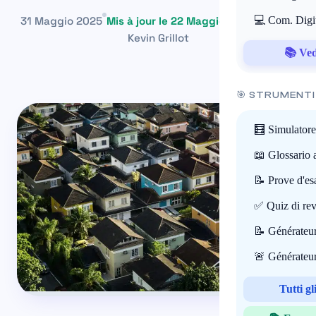
31 Maggio 2025
Mis à jour le 22 Maggio 2026
💻 Com. Digi
~6 min
Kevin Grillot
📚 Vedi
🎯 STRUMENTI
🧮 Simulatore
📖 Glossario 
📝 Prove d'e
✅ Quiz di rev
📝 Générateur
🚨 Générateur
Tutti g