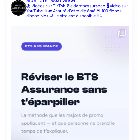
aide_bts_assurance
📚 Vidéos sur TikTok @aidebtsassurance
🖥️ Vidéo sur
YouTube
👨‍🎓 Assuré d’être diplômé
📕 100 fiches
disponibles
💻 Le site est disponible !! ⤵️