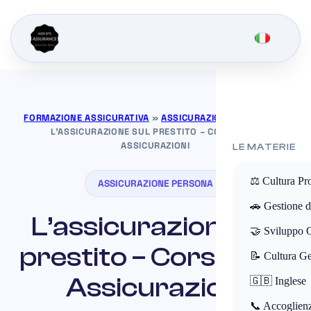
FORMAZIONE ASSICURATIVA
»
ASSICURAZIONE PERSONA
»
L’ASSICURAZIONE SUL PRESTITO – CORSO BTS
ASSICURAZIONI
LE MATERIE
⚖️ Cultura Pr
ASSICURAZIONE PERSONA
🚗 Gestione de
L’assicurazione sul
🤝 Sviluppo 
prestito – Corso BTS
📝 Cultura Ge
Assicurazioni
🇬🇧 Inglese
📞 Accoglienz