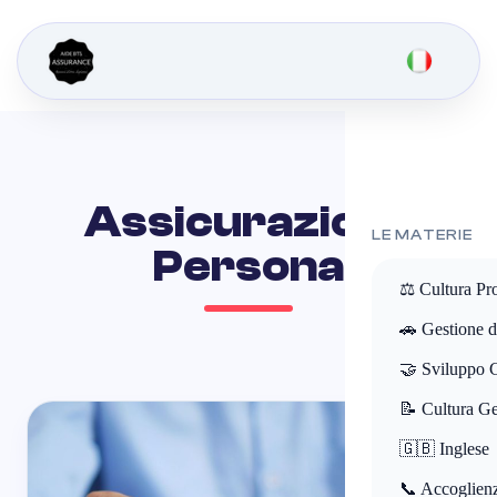
Assicurazione
LE MATERIE
Persona
⚖️ Cultura Pr
🚗 Gestione de
🤝 Sviluppo 
📝 Cultura Ge
🇬🇧 Inglese
📞 Accoglienz