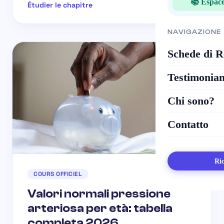
📚 Espace
Étudier le chapitre
NAVIGAZIONE
Schede di R
Testimonia
Chi sono?
Contatto
Ric
COURS OFFICIEL
Valori normali pressione
arteriosa per età: tabella
completa 2026