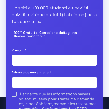
Unisciti a
+10 000 studenti
e ricevi
14
quiz di revisione gratuiti
(1 al giorno) nella
tua casella mail.
100% Gratuito
Correzione dettagliata
Disiscrizione facile
Prénom
*
Adresse de messagerie
*
J'accepte que les informations saisies
soient utilisées pour traiter ma demande
et, le cas échéant, recevoir les ressources
demandées. Conformément au RGPD,