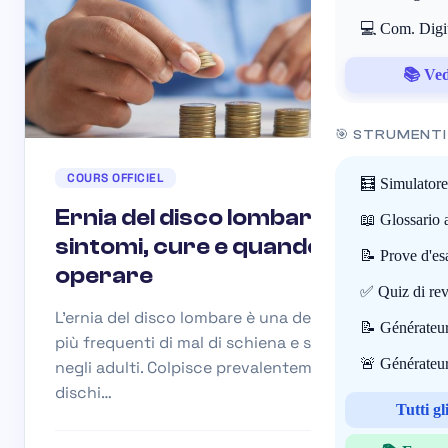
💻 Com. Digi
📚 Vedi
🎯 STRUMENTI
COURS OFFICIEL
🧮 Simulatore
Ernia del disco lombare:
📖 Glossario 
sintomi, cure e quando
📝 Prove d'e
operare
✅ Quiz di rev
L’ernia del disco lombare è una delle cause
📝 Générateur
più frequenti di mal di schiena e sciatica
🚨 Générateur
negli adulti. Colpisce prevalentemente i
dischi…
Tutti g