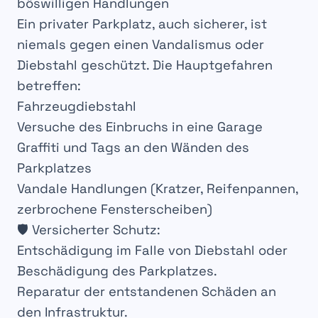
böswilligen Handlungen
Ein
privater Parkplatz
, auch
sicherer
, ist
niemals gegen
einen
Vandalismus oder
Diebstahl
geschützt. Die
Hauptgefahren
betreffen:
Fahrzeugdiebstahl
Versuche des Einbruchs in eine Garage
Graffiti und Tags an den Wänden des
Parkplatzes
Vandale Handlungen
(Kratzer, Reifenpannen,
zerbrochene Fensterscheiben)
🛡️
Versicherter Schutz
:
Entschädigung
im Falle von
Diebstahl
oder
Beschädigung
des
Parkplatzes
.
Reparatur
der entstandenen Schäden an
den
Infrastruktur
.