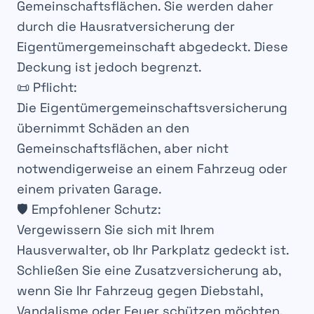
Gemeinschaftsflächen
. Sie werden daher
durch die
Hausratversicherung der
Eigentümergemeinschaft
abgedeckt. Diese
Deckung ist jedoch
begrenzt
.
📜
Pflicht
:
Die
Eigentümergemeinschaftsversicherung
übernimmt Schäden an den
Gemeinschaftsflächen
, aber nicht
notwendigerweise an einem
Fahrzeug
oder
einem
privaten Garage
.
🛡️
Empfohlener Schutz
:
Vergewissern Sie sich mit Ihrem
Hausverwalter
, ob Ihr Parkplatz
gedeckt
ist.
Schließen Sie eine
Zusatzversicherung
ab,
wenn Sie Ihr
Fahrzeug gegen Diebstahl,
Vandalisme oder Feuer
schützen möchten.