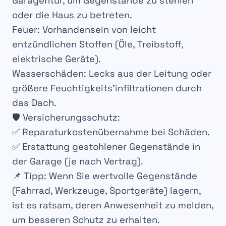
Garagentür
, um Gegenstände zu stehlen
oder die
Haus zu betreten
.
Feuer
: Vorhandensein von
leicht
entzündlichen Stoffen
(Öle, Treibstoff,
elektrische Geräte).
Wasserschäden
: Lecks aus der
Leitung
oder
größere
Feuchtigkeits’infiltrationen
durch
das Dach.
🛡️
Versicherungsschutz
:
✅
Reparaturkostenübernahme
bei
Schäden
.
✅
Erstattung gestohlener Gegenstände
in
der
Garage
(je nach Vertrag).
📌
Tipp
: Wenn Sie
wertvolle Gegenstände
(Fahrrad, Werkzeuge, Sportgeräte) lagern,
ist es ratsam, deren Anwesenheit zu
melden
,
um besseren Schutz zu erhalten.