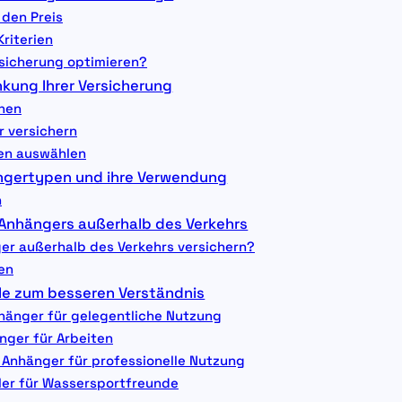
 den Preis
Kriterien
rsicherung optimieren?
kung Ihrer Versicherung
chen
r versichern
ien auswählen
ngertypen und ihre Verwendung
n
 Anhängers außerhalb des Verkehrs
r außerhalb des Verkehrs versichern?
en
ele zum besseren Verständnis
nhänger für gelegentliche Nutzung
änger für Arbeiten
er Anhänger für professionelle Nutzung
ailer für Wassersportfreunde