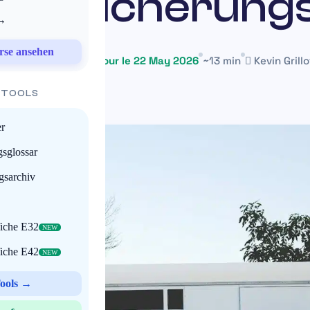
Versicherung
 →
rse ansehen
1 June 2025
Mis à jour le 22 May 2026
~13 min
Kevin Grillo
 TOOLS
r
gsglossar
gsarchiv
fiche E32
NEW
fiche E42
NEW
Tools →