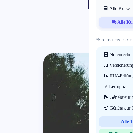
BTS-
💻 Alle Kurse
📚 Alle Ku
🎯 KOSTENLOSE
🧮 Notenrechne
📖 Versicherun
📝 IHK-Prüfun
✅ Lernquiz
📝 Générateur 
🚨 Générateur 
Alle 