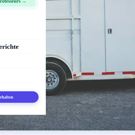
rofesseurs →
richte
rhalten