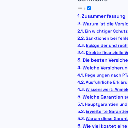
Zusammenfassung
Warum ist die Versi
Ein wichtiger Schutz 
Sanktionen bei fehl
Bußgelder und rech
Direkte finanzielle
Die besten Versich
Welche Versicherung
Regelungen nach PT
Ausführliche Erklär
Wissenswert: Anme
Welche Garantien so
Hauptgarantien und 
Erweiterte Garanti
Warum diese Garant
Wie viel kostet ei