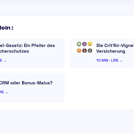
loin :
el-Gesetz: Ein Pfeiler des
Die Crit’Air-Vigne
cherschutzes
Versicherung
RE →
10 MIN · LIRE →
 CRM oder Bonus-Malus?
IRE →