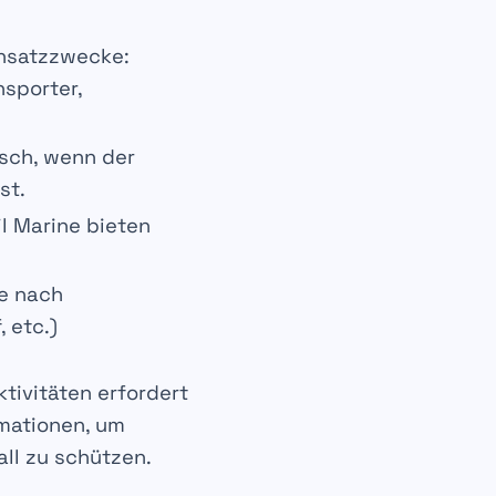
insatzzwecke:
sporter,
isch, wenn der
st.
il Marine bieten
je nach
, etc.)
ktivitäten
erfordert
rmationen, um
ll zu schützen.