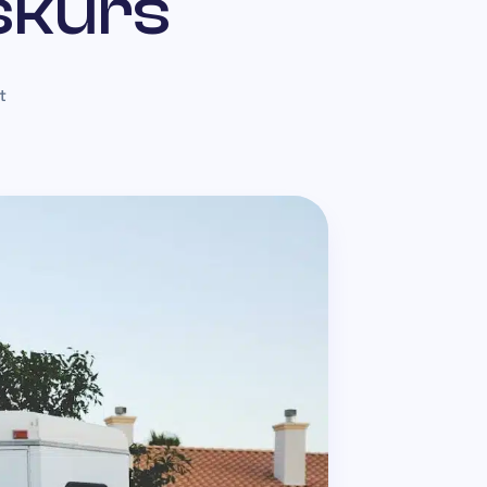
skurs
t