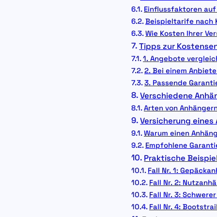
Einflussfaktoren auf
Beispieltarife nach 
Wie Kosten Ihrer Ve
Tipps zur Kostensen
1. Angebote verglei
2. Bei einem Anbiete
3. Passende Garant
Verschiedene Anhä
Arten von Anhänger
Versicherung eines
Warum einen Anhänge
Empfohlene Garanti
Praktische Beispi
Fall Nr. 1: Gepäcka
Fall Nr. 2: Nutzanh
Fall Nr. 3: Schwer
Fall Nr. 4: Bootstr