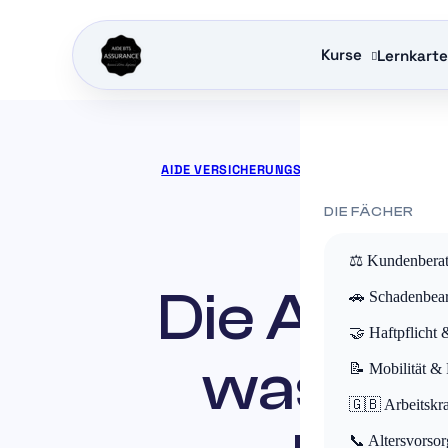
Kurse
Lernkart
AIDE VERSICHERUNGSAUSBILDUNG
»
VERSI
DIE FÄCHER
⚖️ Kundenbera
Die Anhän
🚗 Schadenbear
🤝 Haftpflicht 
was Sie
📝 Mobilität &
🇬🇧 Arbeitskr
📞 Altersvorsor