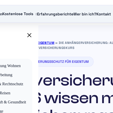
Kostenlose Tools
en
Erfahrungsberichte
Wer bin ich?
Kontakt
×
CHERUNGSSCHUTZ FÜR EIGENTUM
»
DIE ANHÄNGERVERSICHERUNG: AL
VERSICHERUNGSKURS
VERSICHERUNGSSCHUTZ FÜR EIGENTUM
tung Wohnen
gerversicheru
beitung
& Rechtsschutz
 2026 wissen 
 Reisen
aft & Gesundheit
ge