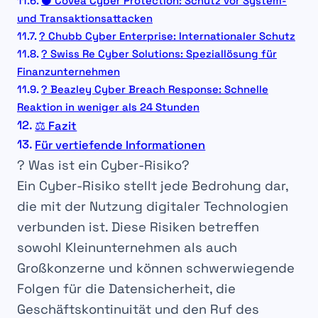
⚫ Covéa Cyber Protection: Schutz vor System-
und Transaktionsattacken
? Chubb Cyber Enterprise: Internationaler Schutz
? Swiss Re Cyber Solutions: Speziallösung für
Finanzunternehmen
? Beazley Cyber Breach Response: Schnelle
Reaktion in weniger als 24 Stunden
⚖️ Fazit
Für vertiefende Informationen
? Was ist ein Cyber-Risiko?
Ein
Cyber-Risiko
stellt jede Bedrohung dar,
die mit der Nutzung
digitaler Technologien
verbunden ist. Diese Risiken betreffen
sowohl
Kleinunternehmen
als auch
Großkonzerne
und können schwerwiegende
Folgen für die Datensicherheit
, die
Geschäftskontinuität
und den
Ruf
des