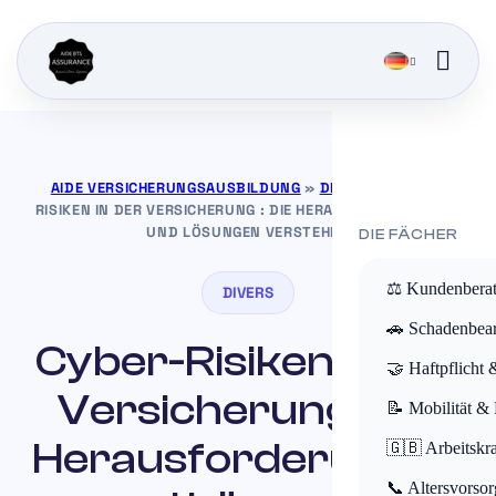
AIDE VERSICHERUNGSAUSBILDUNG
»
DIVERS
»
CYBER-
RISIKEN IN DER VERSICHERUNG : DIE HERAUSFORDERUNGEN
UND LÖSUNGEN VERSTEHEN
DIE FÄCHER
⚖️ Kundenbera
DIVERS
🚗 Schadenbear
Cyber-Risiken in der
🤝 Haftpflicht 
Versicherung : die
📝 Mobilität &
Herausforderungen
🇬🇧 Arbeitskr
📞 Altersvorsor