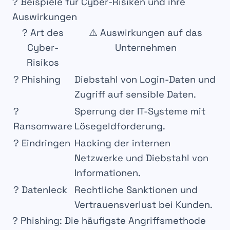
? Beispiele für Cyber-Risiken und ihre
Auswirkungen
? Art des
⚠️ Auswirkungen auf das
Cyber-
Unternehmen
Risikos
?
Phishing
Diebstahl von
Login-Daten
und
Zugriff auf
sensible Daten
.
?
Sperrung der
IT-Systeme
mit
Ransomware
Lösegeldforderung.
?
Eindringen
Hacking der
internen
Netzwerke
und Diebstahl von
Informationen
.
?️
Datenleck
Rechtliche Sanktionen und
Vertrauensverlust bei Kunden.
? Phishing: Die häufigste Angriffsmethode