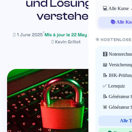
und Lösungen
💻 Alle Kurse
verstehen
📚 Alle Ku
1 June 2025
Mis à jour le 22 May 2026
~14 min
🎯 KOSTENLOSE
Kevin Grillot
🧮 Notenrechne
📖 Versicherun
📝 IHK-Prüfun
✅ Lernquiz
📝 Générateur 
🚨 Générateur 
Alle 