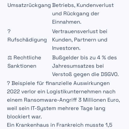
Umsatzrückgang
Betriebs,
Kundenverlust
und Rückgang der
Einnahmen
.
?
Vertrauensverlust bei
Rufschädigung
Kunden, Partnern und
Investoren.
⚖️
Rechtliche
Bußgelder bis zu
4 % des
Sanktionen
Jahresumsatzes
bei
Verstoß gegen die
DSGVO
.
? Beispiele für finanzielle Auswirkungen
2022 verlor ein
Logistikunternehmen
nach
einem
Ransomware-Angriff
3 Millionen Euro
,
weil sein
IT-System mehrere Tage lang
blockiert
war.
Ein Krankenhaus in
Frankreich
musste
1,5