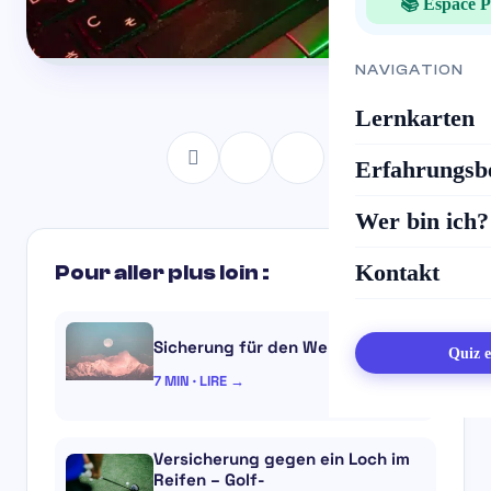
📚 Espace P
NAVIGATION
Lernkarten
Erfahrungsbe
Wer bin ich?
Kontakt
Pour aller plus loin :
Sicherung für den Weltraumflug
Quiz e
7 MIN · LIRE →
Versicherung gegen ein Loch im
Reifen – Golf-