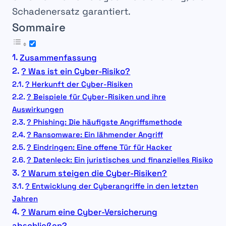
Schadenersatz garantiert.
Sommaire
Zusammenfassung
? Was ist ein Cyber-Risiko?
? Herkunft der Cyber-Risiken
? Beispiele für Cyber-Risiken und ihre
Auswirkungen
? Phishing: Die häufigste Angriffsmethode
? Ransomware: Ein lähmender Angriff
? Eindringen: Eine offene Tür für Hacker
?️ Datenleck: Ein juristisches und finanzielles Risiko
? Warum steigen die Cyber-Risiken?
? Entwicklung der Cyberangriffe in den letzten
Jahren
?️ Warum eine Cyber-Versicherung
abschließen?