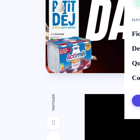
NA
Fi
De
Qu
Co
PARTAGER