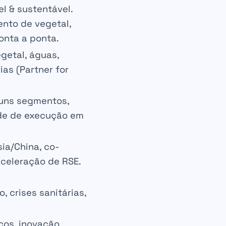
l & sustentável
.
mento de
vegetal
,
onta a ponta.
egetal, águas,
ias
(Partner for
uns segmentos,
de
de execução em
sia/China
,
co-
aceleração de
RSE
.
co
,
crises sanitárias
,
ços, inovação