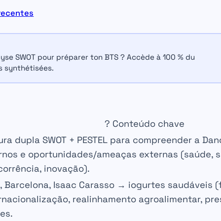
recentes
alyse SWOT pour préparer ton BTS ?
Accède à 100 % du
 synthétisées.
? Conteúdo chave
tura dupla
SWOT + PESTEL
para compreender a Dano
rnos e oportunidades/ameaças externas (saúde, s
orrência, inovação).
, Barcelona
, Isaac Carasso → iogurtes saudáveis (
rnacionalização, realinhamento agroalimentar, p
ses
.