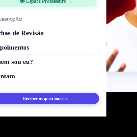
📚 Espace Professeurs →
VEGAÇÃO
chas de Revisão
poimentos
em sou eu?
ntato
Receber os questionários