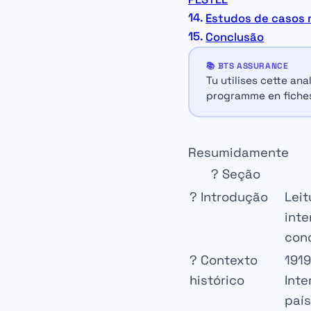
Estudos de casos 
Conclusão
📚 BTS ASSURANCE
Tu utilises cette an
programme en fiches
Resumidamente
? Seção
? Introdução
Lei
inte
conc
?️ Contexto
1919
histórico
Inte
paí