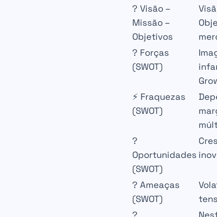
? Visão –
Vis
Missão –
Obje
Objetivos
mer
?️ Forças
Ima
(SWOT)
infa
Grow
⚡ Fraquezas
Dep
(SWOT)
mar
múlt
?
Cre
Oportunidades
ino
(SWOT)
?️ Ameaças
Vola
(SWOT)
tens
?
Nest