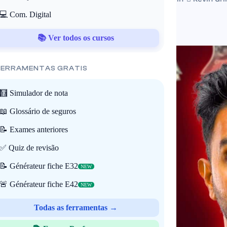
💻 Com. Digital
📚 Ver todos os cursos
 FERRAMENTAS GRATIS
🧮 Simulador de nota
📖 Glossário de seguros
📝 Exames anteriores
✅ Quiz de revisão
📝 Générateur fiche E32
NEW
🚨 Générateur fiche E42
NEW
Todas as ferramentas →