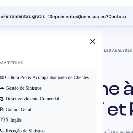
Ferramentas gratis
ão
Depoimentos
Quem sou eu?
Contato
×
UROS
»
ANÁLISES
»
COMPRENDRE DANONE À TRAVERS LES ANALYSES
 MATÉRIAS
ANÁLISES
⚖️ Cultura Pro & Acompanhamento de Clientes
dre Danone à
🚗 Gestão de Sinistros
🤝 Desenvolvimento Comercial
alyses SWOT et
📝 Cultura Geral
🇬🇧 Inglês
📞 Receção de Sinistros
 October 2025
Mis à jour le 22 May 2026
~24 min
Kevin Gril