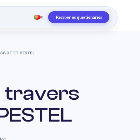
Receber os questionários
 SWOT ET PESTEL
 travers
 PESTEL
lot