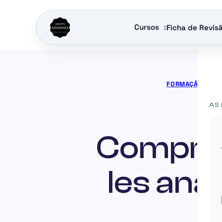
Cursos
Ficha de Revis
FORMAÇÃO SEG
AS
Compren
les an
9