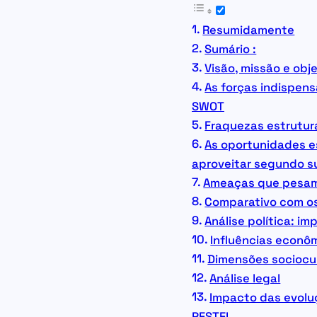
Resumidamente
Sumário :
Visão, missão e obj
As forças indispens
SWOT
Fraquezas estrutura
As oportunidades e
aproveitar segundo s
Ameaças que pesam 
Comparativo com os
Análise política: i
Influências econô
Dimensões sociocul
Análise legal
Impacto das evolu
PESTEL