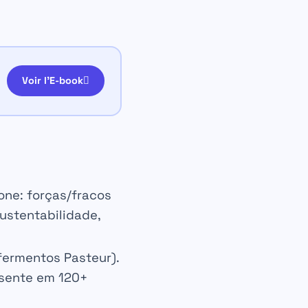
Voir l'E-book
ne: forças/fracos
ustentabilidade,
fermentos Pasteur).
resente em
120+