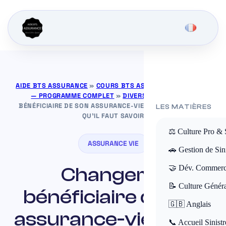
AIDE BTS ASSURANCE
»
COURS BTS ASSURANCE GRATUITS
— PROGRAMME COMPLET
»
DIVERS
»
CHANGER LE
BÉNÉFICIAIRE DE SON ASSURANCE-VIE APRÈS 80 ANS : CE
LES MATIÈRES
QU’IL FAUT SAVOIR
⚖️ Culture Pro & 
ASSURANCE VIE
🚗 Gestion de Sini
Changer le
🤝 Dév. Commerc
📝 Culture Génér
bénéficiaire de son
🇬🇧 Anglais
assurance-vie après
📞 Accueil Sinistr