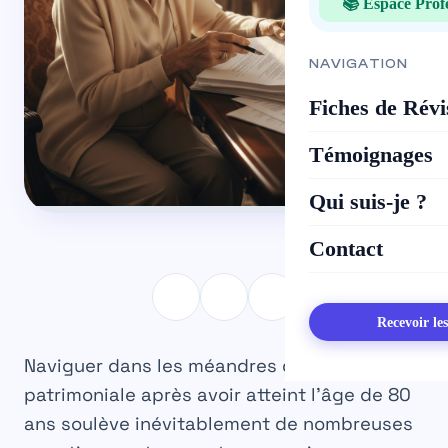
📚 Espace Prof
NAVIGATION
Fiches de Révi
Témoignages
Qui suis-je ?
Contact
Recevoir le
Naviguer dans les méandres de la gestion
patrimoniale après avoir atteint
l’âge de 80
ans
soulève inévitablement de nombreuses