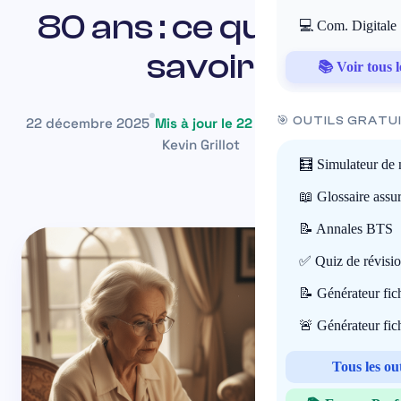
80 ans : ce qu’il faut
💻 Com. Digitale
savoir
📚 Voir tous l
🎯 OUTILS GRATU
22 décembre 2025
Mis à jour le 22 mai 2026
~21 min
Kevin Grillot
🧮 Simulateur de 
📖 Glossaire assu
📝 Annales BTS
✅ Quiz de révisi
📝 Générateur fi
🚨 Générateur fi
Tous les ou