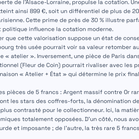
perte de l’Alsace-Lorraine, propulse la cotation. U
teint ainsi
899 €
, soit un différentiel de plus de 
risienne. Cette prime de près de 30 % illustre pa
et politique influence la
cotation
moderne.
ter que cette valorisation suppose un état de cons
ourg très usée pourrait voir sa valeur retomber a
me « atelier ». Inversement, une pièce de Paris dan
onnel (Fleur de Coin) pourrait rivaliser avec les p
aison « Atelier + État » qui détermine le prix fina
des pièces de 5 francs : Argent massif contre Or ra
sont les stars des coffres-forts, la dénomination de
us contrasté pour le collectionneur. Ici, la matiè
omiques totalement opposées. D’un côté, nous avo
urde et imposante ; de l’autre, la très rare 5 francs