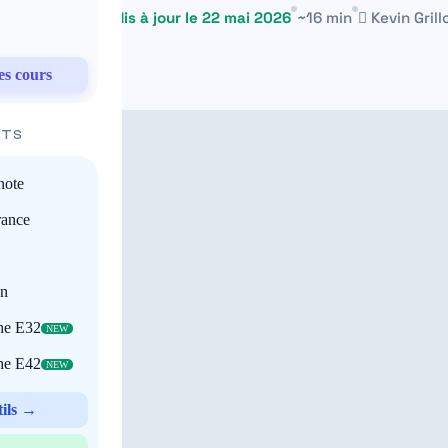
7 janvier 2026
Mis à jour le 22 mai 2026
~16 min
Kevin Grill
es cours
ITS
note
rance
on
che E32
NEW
che E42
NEW
tils →