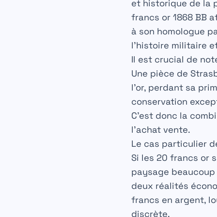
et historique de la 
francs or 1868 BB at
à son homologue pa
l’histoire militaire 
Il est crucial de no
Une pièce de Strasb
l’or, perdant sa pri
conservation excepti
C’est donc la combin
l’
achat vente
.
Le cas particulier 
Si les 20 francs or 
paysage beaucoup pl
deux réalités écon
francs en argent, lo
discrète.