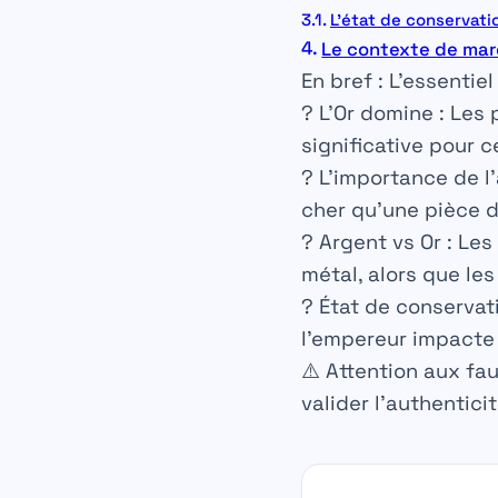
L’état de conservatio
Le contexte de marc
En bref : L’essentie
?
L’Or domine :
Les p
significative pour c
?
L’importance de l’a
cher qu’une pièce de
?
Argent vs Or :
Les 
métal, alors que le
?
État de conservati
l’empereur impacte 
⚠️
Attention aux fau
valider l’authenticit