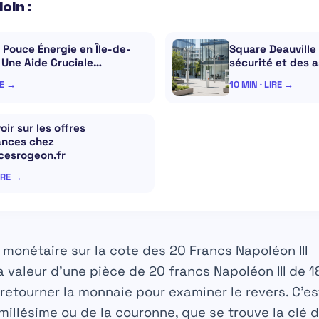
loin :
 Pouce Énergie en Île-de-
Square Deauville 
 Une Aide Cruciale…
sécurité et des 
RE →
10 MIN · LIRE →
oir sur les offres
ances chez
cesrogeon.fr
LIRE →
r monétaire sur la cote des 20 Francs Napoléon III
la
valeur
d’une pièce de 20 francs Napoléon III de 1
 retourner la monnaie pour examiner le revers. C’es
illésime ou de la couronne, que se trouve la clé d