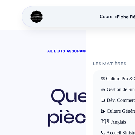
Cours
Fiche Ré
AIDE BTS ASSURANCE
»
COURS BTS ASSURA
LES MATIÈRES
⚖️ Culture Pro & 
Quelle es
🚗 Gestion de Sini
🤝 Dév. Commerc
pièce Nap
📝 Culture Génér
🇬🇧 Anglais
📞 Accueil Sinistr