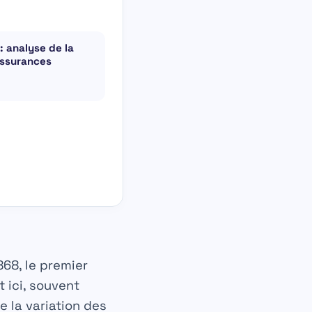
: analyse de la
assurances
868, le premier
t ici, souvent
e la variation des