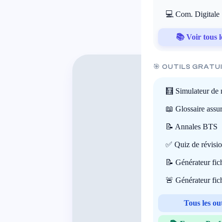
💻 Com. Digitale
📚 Voir tous l
🎯 OUTILS GRATU
🧮 Simulateur de 
📖 Glossaire assu
📝 Annales BTS
✅ Quiz de révisi
📝 Générateur fi
🚨 Générateur fi
Tous les ou