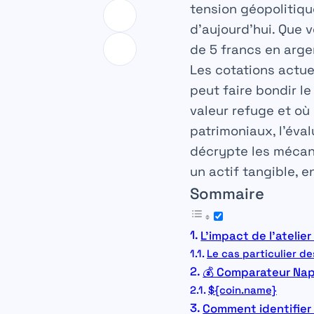
tension géopolitiqu
d’aujourd’hui. Que 
de 5 francs en arge
Les cotations actuel
peut faire bondir le
valeur refuge et où
patrimoniaux, l’éva
décrypte les mécani
un actif tangible, 
Sommaire
L’impact de l’atelie
Le cas particulier de
💰 Comparateur Napo
${coin.name}
Comment identifier e