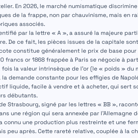
atelier. En 2026, le marché numismatique discrimine
ues de la frappe, non par chauvinisme, mais en ra
riques associés.
entifié par la lettre
« A »
, a assuré la majeure part
e. De ce fait, les pièces issues de la capitale son
 cote constitue généralement le prix de base pour 
0 francs or 1868 frappée à Paris se négocie
à par
 fois la valeur intrinsèque de l’or (le « poids » du
 la demande constante pour les effigies de Napoléo
ctif liquide, facile à vendre et à acheter, qui sert
urs débutants.
r de Strasbourg, signé par les lettres
« BB »
, racont
ans une région qui sera annexée par l’Allemagne d
r a connu une production plus restreinte et une fer
is peu après. Cette rareté relative, couplée à la 