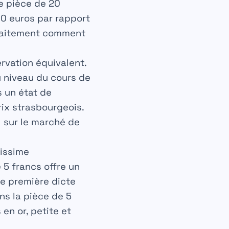
ne pièce de 20
200 euros par rapport
rfaitement comment
ervation équivalent.
u niveau du cours de
s un état de
rix strasbourgeois.
l sur le marché de
rissime
 5 francs offre un
re première dicte
ns la pièce de 5
 en or, petite et