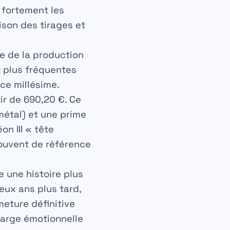
 fortement les
ison des tirages et
ie de la production
t plus fréquentes
ce millésime.
tir de 690,20 €
. Ce
 métal) et une prime
n III « tête
 souvent de référence
e une histoire plus
eux ans plus tard,
meture définitive
charge émotionnelle