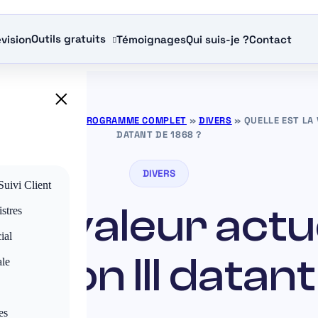
Outils gratuits
vision
Témoignages
Qui suis-je ?
Contact
×
NCE GRATUITS — PROGRAMME COMPLET
»
DIVERS
»
QUELLE EST LA 
DATANT DE 1868 ?
DIVERS
Suivi Client
t la valeur actu
stres
ial
oléon III datant
ale
es