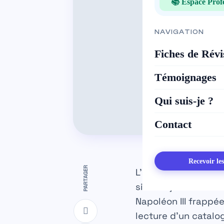
📚 Espace Prof
NAVIGATION
Fiches de Révi
Témoignages
Qui suis-je ?
Contact
Recevoir le
PARTAGER
L’année 1868 représ
situant juste avant
Napoléon III frappé
lecture d’un catalog