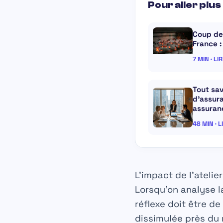
Pour aller plus 
Coup de
France :
7 MIN · LI
Tout sav
d’assur
assuran
48 MIN · 
L’impact de l’atelie
Lorsqu’on analyse 
réflexe doit être de
dissimulée près du m