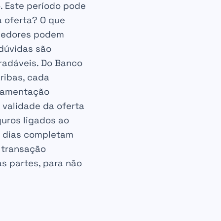
. Este período pode
 oferta? O que
dedores podem
dúvidas são
radáveis. Do Banco
ribas, cada
ulamentação
 validade da oferta
guros ligados ao
0 dias completam
 transação
as partes, para não