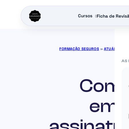
Cursos
Ficha de Revis
FORMAÇÃO SEGUROS
»
ATUÁRIOS D
AS
Comp
empr
assinatu