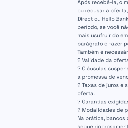
Após recebê-la, o m
ou recusar a oferta
Direct ou Hello Ban
período, se você não
mais usufruir do e
parágrafo e fazer 
Também é necessári
?
Validade da ofert
?
Cláusulas suspen
a promessa de ven
?
Taxas de juros e
oferta.
?
Garantias exigida
?
Modalidades de 
Na prática, bancos
segue rigorosament