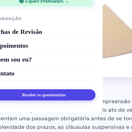
📚 Espace Professeurs →
VEGAÇÃO
chas de Revisão
poimentos
em sou eu?
ntato
Receber os questionários
isição de um imóvel, a recepção e a compreensão 
como a fixação da data de assinatura do ato de v
resentam uma passagem obrigatória antes de se to
plexidade dos prazos, as cláusulas suspensivas e