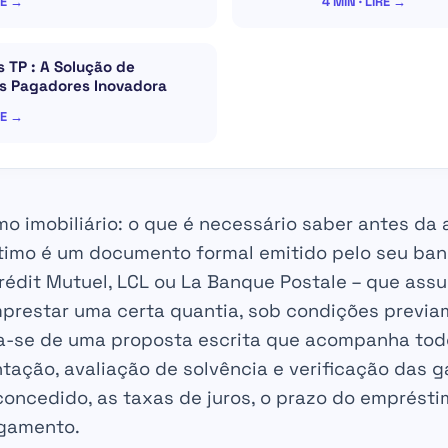
RE →
4 MIN · LIRE →
 TP : A Solução de
os Pagadores Inovadora
RE →
o imobiliário: o que é necessário saber antes da 
timo é um documento formal emitido pelo seu banc
rédit Mutuel, LCL ou La Banque Postale – que ass
restar uma certa quantia, sob condições previ
ta-se de uma proposta escrita que acompanha to
ação, avaliação de solvência e verificação das g
 concedido, as taxas de juros, o prazo do emprést
gamento.