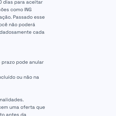
0 dias
para aceitar
ições como ING
cação. Passado esse
 você não poderá
cuidadosamente cada
o prazo pode anular
incluído ou não na
enalidades.
ecem uma oferta que
to antes da