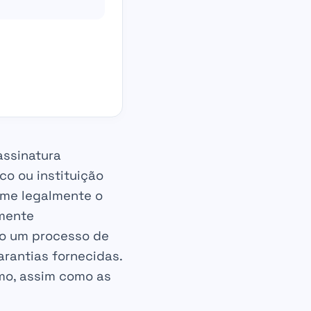
assinatura
o ou instituição
ume legalmente o
amente
do um processo de
arantias fornecidas.
imo, assim como as