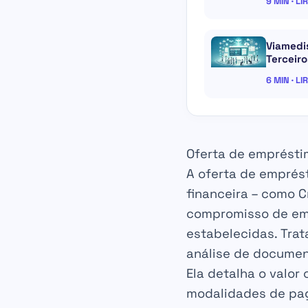
9 MIN · LI
Viamedis
Terceir
6 MIN · LI
Oferta de empréstim
A oferta de emprés
financeira – como C
compromisso de emp
estabelecidas. Tra
análise de document
Ela detalha o valor
modalidades de pa