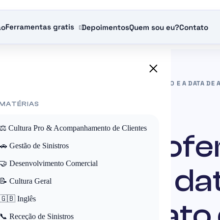
Ferramentas gratis
ão
Depoimentos
Quem sou eu?
Contato
×
E SEGUROS
»
COMPREENDER A OFERTA DE EMPRÉSTIMO E A DATA DE
 MATÉRIAS
ATUÁRIOS DE SEGUROS
⚖️ Cultura Pro & Acompanhamento de Clientes
reender a ofer
🚗 Gestão de Sinistros
🤝 Desenvolvimento Comercial
éstimo e a da
📝 Cultura Geral
🇬🇧 Inglês
ra do contrato
📞 Receção de Sinistros