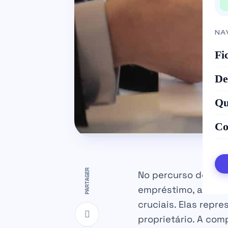
NA
Fi
De
Qu
Co
PARTAGER
No percurso de aqu
empréstimo, assim 
cruciais. Elas rep
proprietário. A com