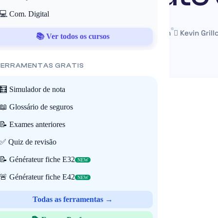
💻 Com. Digital
25 July 2025
Mis à jour le 22 May 2026
~15 min
Kevin Grill
📚 Ver todos os cursos
 FERRAMENTAS GRATIS
🧮 Simulador de nota
📖 Glossário de seguros
📝 Exames anteriores
✅ Quiz de revisão
📝 Générateur fiche E32
NEW
🚨 Générateur fiche E42
NEW
Todas as ferramentas →