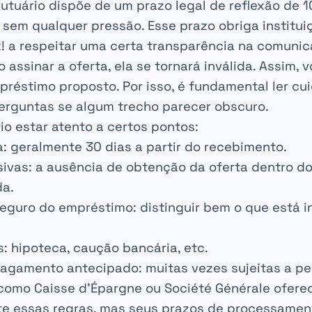
utuário dispõe de um prazo legal de reflexão de
1
, sem qualquer pressão. Esse prazo obriga institu
k! a respeitar uma certa transparência na comuni
 assinar a oferta, ela se tornará inválida. Assim,
mpréstimo proposto. Por isso, é fundamental ler 
perguntas se algum trecho parecer obscuro.
o estar atento a certos pontos:
a
: geralmente 30 dias a partir do recebimento.
sivas
: a ausência de obtenção da oferta dentro d
da.
 seguro do empréstimo
: distinguir bem o que está 
s
: hipoteca, caução bancária, etc.
pagamento antecipado
: muitas vezes sujeitas a p
 como Caisse d’Épargne ou Société Générale ofer
e essas regras, mas seus prazos de processamen