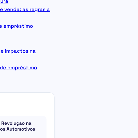
tura
e venda: as regras a
de empréstimo
 e impactos na
 de empréstimo
 Revolução na
ros Automotivos