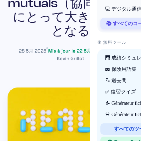
mutuals（協同組合）
💻 デジタル通
にとって大きな変革
📚 すべての
となる
🎯 無料ツール
28 5月 2025
Mis à jour le 22 5月 2026
~1 min
🧮 成績シミュ
Kevin Grillot
📖 保険用語集
📝 過去問
✅ 復習クイズ
📝 Générateur fi
🚨 Générateur fi
すべてのツ