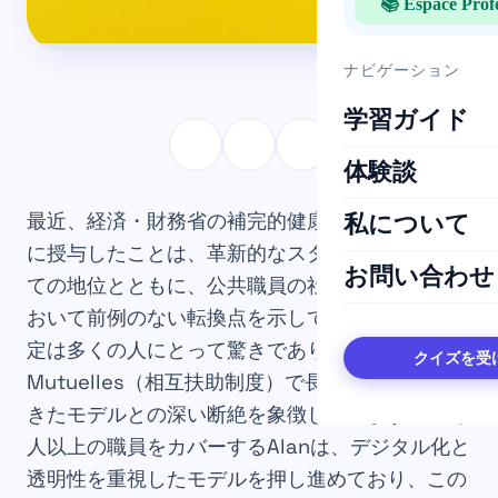
📚 Espace Prof
ナビゲーション
学習ガイド
体験談
最近、経済・財務省の補完的健康保険契約をAlan
私について
に授与したことは、革新的なスタートアップとし
お問い合わせ
ての地位とともに、公共職員の社会保障の組織に
おいて前例のない転換点を示しています。この決
定は多くの人にとって驚きであり、伝統的な
クイズを受
Mutuelles（相互扶助制度）で長らく支配されて
きたモデルとの深い断絶を象徴しています。13万
人以上の職員をカバーするAlanは、デジタル化と
透明性を重視したモデルを押し進めており、この