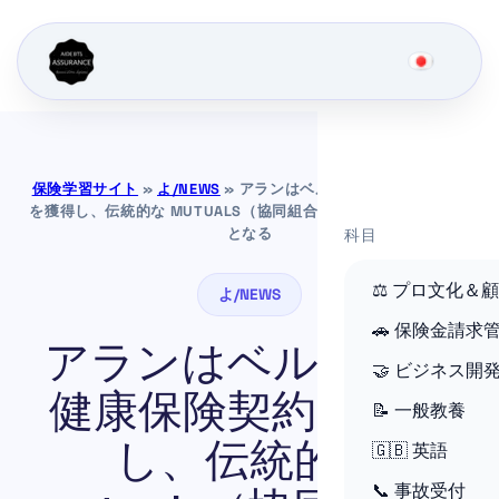
保険学習サイト
»
よ/NEWS
»
アランはベルシーの健康保険契約
を獲得し、伝統的な MUTUALS（協同組合）にとって大きな変革
となる
科目
⚖️ プロ文化＆
よ/NEWS
🚗 保険金請求
アランはベルシーの
🤝 ビジネス開
健康保険契約を獲得
📝 一般教養
し、伝統的な
🇬🇧 英語
📞 事故受付