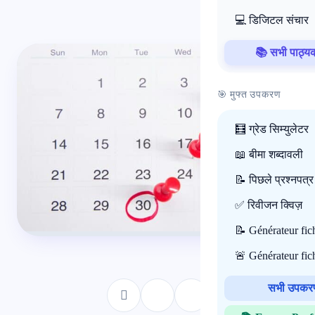
💻 डिजिटल संचार
📚 सभी पाठ्यक्
🎯 मुफ्त उपकरण
🧮 ग्रेड सिम्युलेटर
📖 बीमा शब्दावली
📝 पिछले प्रश्नपत्र
✅ रिवीजन क्विज़
📝 Générateur fi
🚨 Générateur fi
सभी उपक