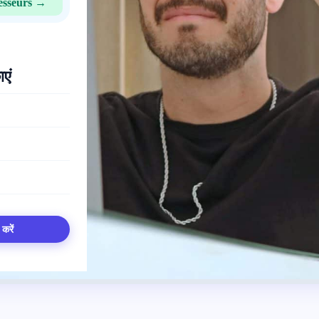
esseurs →
ाएं
 करें