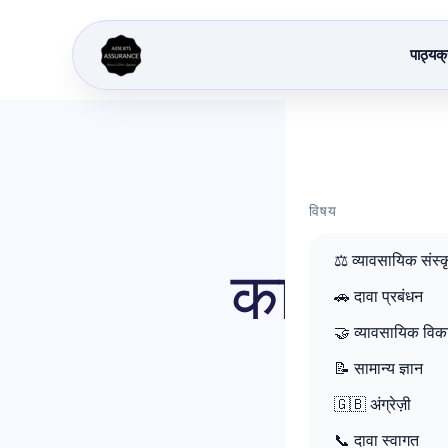
पाठ्यक
विषय
⚖️ व्यावसायिक संस्क
कार वाहन 
🚗 दावा प्रबंधन
🤝 व्यावसायिक वि
📝 सामान्य ज्ञान
🇬🇧 अंग्रेज़ी
📞 दावा स्वागत
2