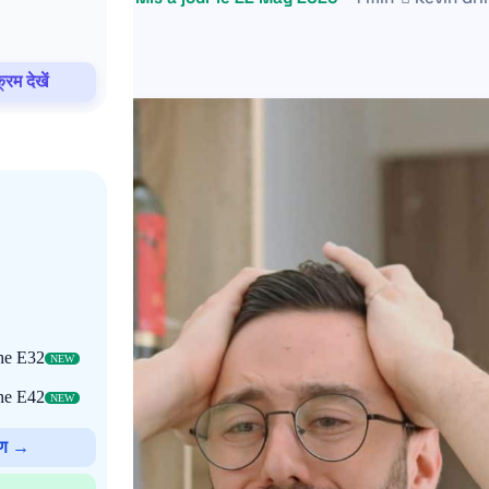
रम देखें
che E32
NEW
che E42
NEW
रण →