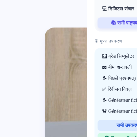
💻 डिजिटल संचार
📚 सभी पाठ्यक्
🎯 मुफ्त उपकरण
🧮 ग्रेड सिम्युलेटर
📖 बीमा शब्दावली
📝 पिछले प्रश्नपत्र
✅ रिवीजन क्विज़
📝 Générateur fi
🚨 Générateur fi
सभी उपक