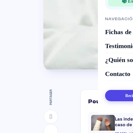
📚 Es
NAVEGACIÓ
Fichas de
Testimoni
¿Quién s
Contacto
PARTAGER
Reci
Pour aller plus 
Las inde
caso de