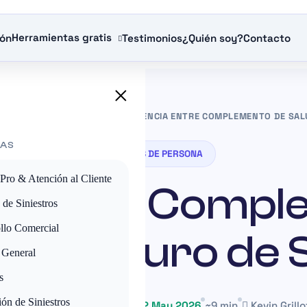
Herramientas gratis
ión
Testimonios
¿Quién soy?
Contacto
×
»
SEGUROS DE PERSONA
»
DIFERENCIA ENTRE COMPLEMENTO DE SAL
IAS
SEGUROS DE PERSONA
 Pro & Atención al Cliente
ia entre Compl
 de Siniestros
llo Comercial
d y Seguro de 
 General
s
ón de Siniestros
28 May 2025
Mis à jour le 22 May 2026
~9 min
Kevin Grillo