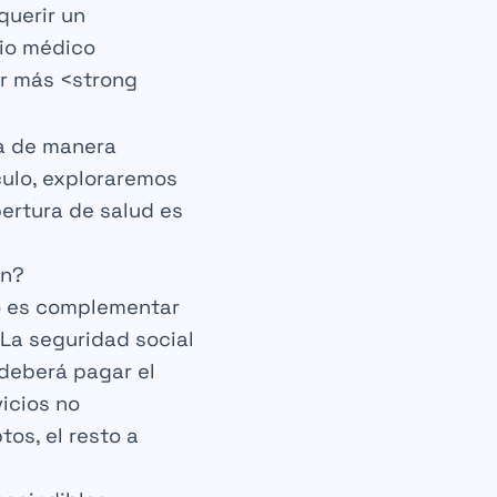
querir un
io médico
r más <strong
a de manera
culo, exploraremos
ertura de salud
es
ún?
o es
complementar
La seguridad social
e deberá pagar el
icios no
tos, el
resto a