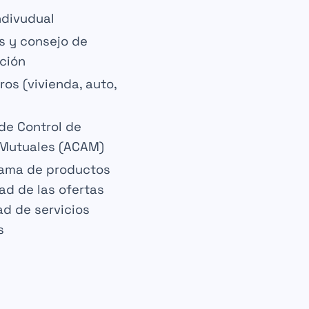
ndivudual
s y consejo de
ción
ros (vivienda, auto,
de Control de
 Mutuales (ACAM)
gama de
productos
dad
de las ofertas
dad de
servicios
s