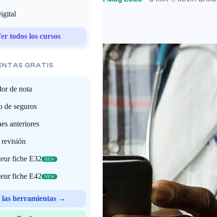
gital
er todos los cursos
ENTAS GRATIS
or de nota
o de seguros
s anteriores
revisión
eur fiche E32
NEW
eur fiche E42
NEW
 las herramientas →