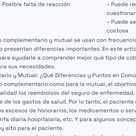
– Posible falta de
reacción
– Puede re
cuestionar
– Puede se
costosa
o complementario
y
mutual
se usan con frecuenci
ro presentan
diferencias
importantes. En este artí
 para ayudarle a comprender mejor qué tipo de
cob
ra sus necesidades.
rio y Mutual: ¿Qué Diferencias y Puntos en Com
o complementario
como para la
mutual
, el objetiv
talidad los
reembolsos
del seguro de enfermedad. 
e de los
gastos de salud
. Por lo tanto, el pacient
los
excesos de honorarios
, los
medicamentos
o serv
rifa diaria hospitalaria
, etc. Y para algunos concep
 alto para el
paciente
.