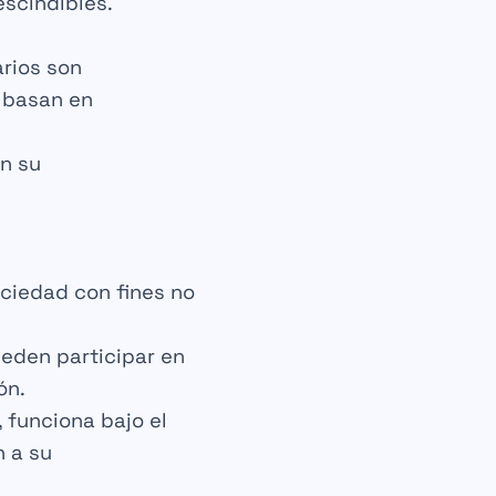
scindibles.
rios
son
 basan en
en su
ociedad con
fines no
ueden participar en
ón
.
 funciona bajo el
 a su