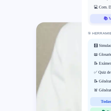
💻 Com. Di
📚 V
🎯 HERRAMI
🧮 Simulad
📖 Glosari
📝 Exámene
✅ Quiz de 
📝 Générat
🚨 Générat
Todas