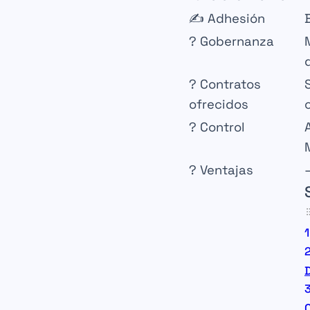
✍️
Adhesión
?️
Gobernanza
?
Contratos
ofrecidos
?
Control
?
Ventajas