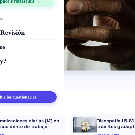
pace Professeurs →
N
 Revisión
os
oy?
bir los cuestionarios
loin :
mnizaciones diarias (IJ) en
Discopatía L5-S1
 accidente de trabajo
trámites y adap