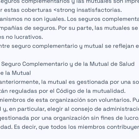
seguros complementarios
y las
mutuales
son impre
r
estas coberturas <strong insatisfactorias.
anismos no son iguales. Los
seguros complementa
mpañías de seguros
. Por su parte, las
mutuales
se
s no lucrativos
.
ntre
seguro complementario
y
mutual
se reflejan 
 Seguro Complementario y de la Mutual de Salud
e la Mutual
nteriormente, la
mutual
es gestionada por una s
stán reguladas por el
Código de la mutualidad
.
miembros
de esta organización son
voluntarios
. P
l
y, en particular, elegir al
consejo de administraci
estionada por una organización sin fines de lucro,
idad
. Es decir, que todos los
miembros
contribuyen