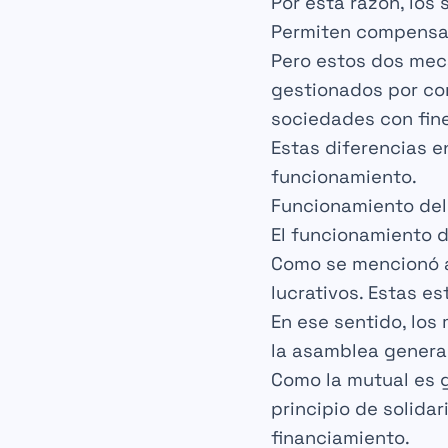
Por esta razón, los
Permiten
compensa
Pero estos dos mec
gestionados por
co
sociedades con fine
Estas diferencias e
funcionamiento
.
Funcionamiento del
El funcionamiento d
Como se mencionó a
lucrativos
. Estas e
En ese sentido, los
la
asamblea genera
Como la
mutual
es g
principio de
solidar
financiamiento
.