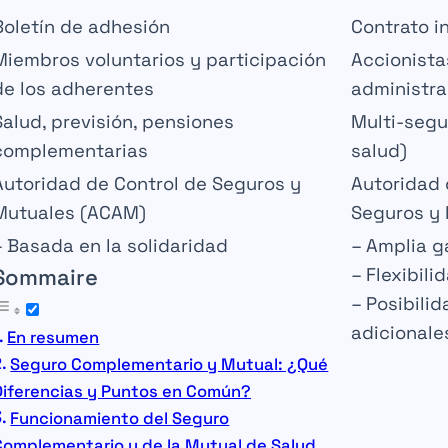
Boletín de
adhesión
Contrato
i
Miembros
voluntarios
y participación
Accionista
de los adherentes
administra
Salud,
previsión
, pensiones
Multi-segu
complementarias
salud)
Autoridad de Control de Seguros y
Autoridad 
Mutuales (ACAM)
Seguros y
– Basada en la
solidaridad
– Amplia 
Sommaire
–
Flexibili
– Posibili
adicionale
En resumen
Seguro Complementario y Mutual: ¿Qué
Diferencias y Puntos en Común?
Funcionamiento del Seguro
Complementario y de la Mutual de Salud