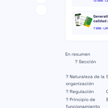
13 MIN · L
Generati
calidad
7 MIN · LI
En resumen
?
Sección
?
Naturaleza de la
organización
?
Regulación
?
Principio de
funcionamiento