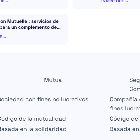
IRE →
16 MIN · LIRE →
on Mutuelle : servicios de
 para un complemento de…
RE →
Mutua
Seg
Com
Sociedad con
fines no lucrativos
Compañía 
fines lucra
Código de la
mutualidad
Código de
Basada en la
solidaridad
Basada en