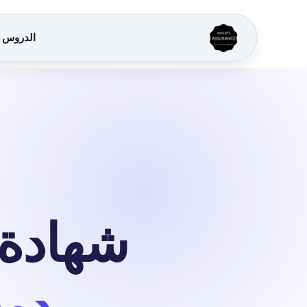
الدروس
شهادة ا