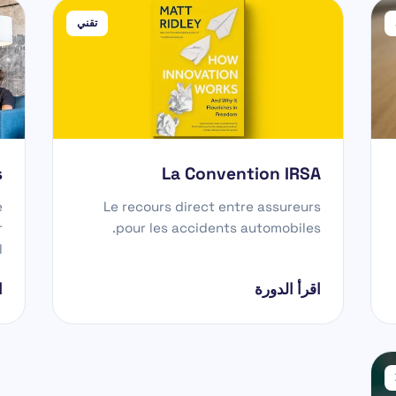
تقني
s
La Convention IRSA
e
Le recours direct entre assureurs
r
pour les accidents automobiles.
.
اقرأ الدورة
ا