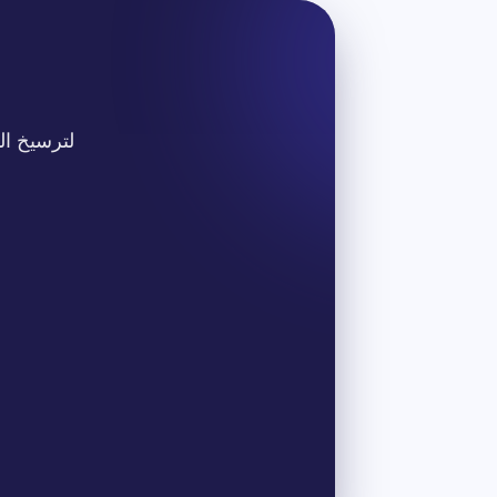
لترسيخ ال