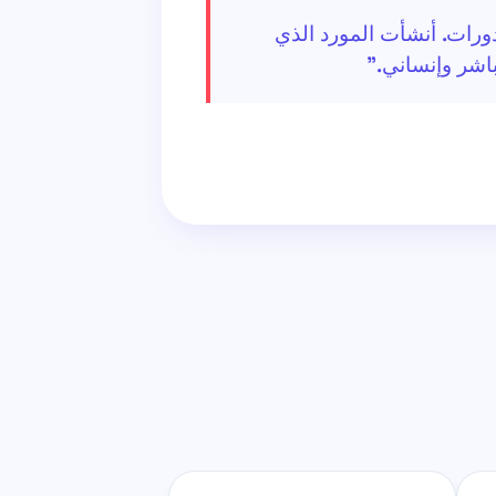
رات. أنشأت المورد الذي
اشر وإنساني."