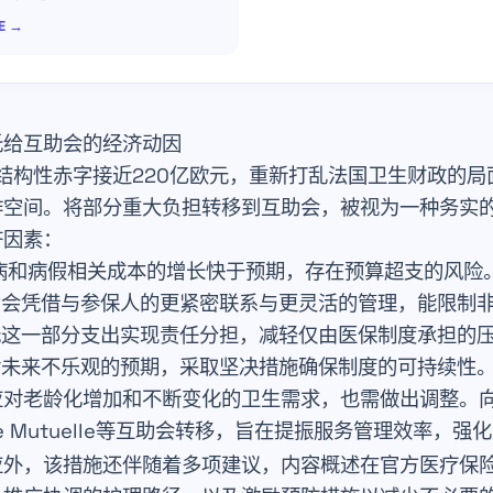
RE →
托给互助会的经济动因
的结构性赤字接近
220亿欧元
，重新打乱法国卫生财政的局
作空间。将部分重大负担转移到互助会，被视为一种务实
济因素：
病和病假相关成本的增长快于预期，存在预算超支的风险
助会凭借与参保人的更紧密联系与更灵活的管理，能限制
托这一部分支出实现责任分担，减轻仅由医保制度承担的
对未来不乐观的预期，采取坚决措施确保制度的可持续性
应对老龄化增加和不断变化的卫生需求，也需做出调整。
 Mutuelle
等互助会转移，旨在提振服务管理效率，强化
应外，该措施还伴随着多项建议，内容概述在官方医疗保