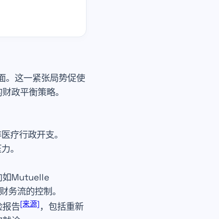
面。这一紧张局势促使
的财政平衡策略。
。
非医疗行政开支。
压力。
。
向如
Mutuelle
财务流的控制。
[来源]
险报告
，包括重新