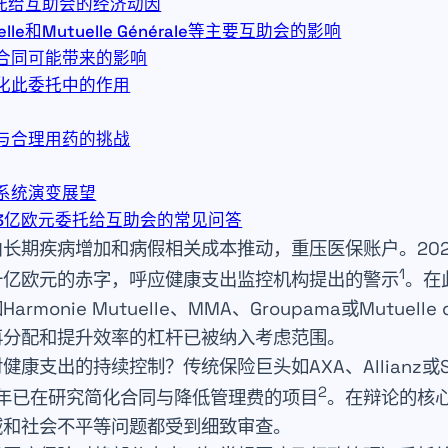
托给互助会的经济动因
uelle和Mutuelle Générale等主要互助会的影响
合同可能带来的影响
化此委托中的作用
与合理用药的挑战
系统演变展望
3亿欧元委托给互助会的常见问答
长期疾病增加和病假相关成本推动，重压医保账户。202
1
十亿欧元的赤字，呼应健康支出监控机构提出的警示
。在
如
Harmonie Mutuelle
、
MMA
、
Groupama
或
Mutuelle 
再分配和提升效率的杠杆已被纳入考虑范围。
对健康支出的持续控制？传统保险巨头如
AXA
、
Allianz
或
2
5年已在研究简化合同与降低管理费的项目
。在辩论的核
域和社会不平等问题都受到细致审查。