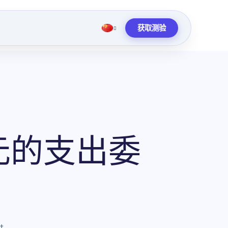
获取测验
元的支出委
t