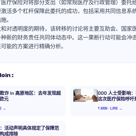
了医疗保险对将部分支出（如常规医疗及行政管理）委托
要激活多个杠杆保障此委托的成功，包括采用共同信息系
措施。
和对透明度的期待，该转移的讨论将主要互助会、国家医
一种新的财务责任共同体动态中。这一果断行动可能会冲
来可能的方案进行精确分析。
loin :
欺诈 in 高原地区：去年发现超
000 人士受影响
万欧元
这次医疗保险呼吁
RE →
1 MIN · LIRE →
：活动声明具体规定了保障范
构成排除