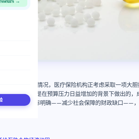
esseurs →
字预期令人担忧的情况，医疗保险机构正考虑采取一项大
互助会。此决定是在预算压力日益增加的背景下做出的，
验
键议题。虽然目标明确——减少社会保障的财政缺口——
行深度重组。