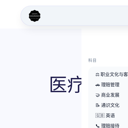
科目
⚖️ 职业文化与
医疗保险
🚗 理赔管理
🤝 商业发展
📝 通识文化
🇬🇧 英语
📞 理赔接待