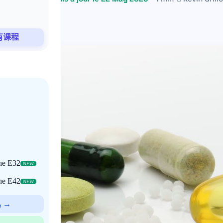
有课程
che E32
NEW
che E42
NEW
 →