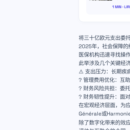
1 MIN · LI
将三十亿欧元支出委
2025年，社会保障
医保机构迅速寻找操
此举涉及几个关键经
⚠️
支出压力
：长期疾
?
管理费用优化
：互
?
财务风险共担
：委
?
财务韧性提升
：面
在宏观经济层面，为
Générale
或
Harmonie
除了数字化带来的效