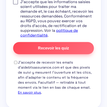
J'accepte que les informations saisies
soient utilisées pour traiter ma
demande et, le cas échéant, recevoir les
ressources demandées. Conformément
au RGPD, vous pouvez exercer vos
droits d'accès, de rectification et de
suppression. Voir la
politique de
confidentialité
.
Recevoir les quiz
J'accepte de recevoir les emails
d'aidebtsassurance.com et que des pixels
de suivi y mesurent l'ouverture et les clics,
afin d'adapter le contenu et la fréquence
des envois.
Facultatif
— retirable à tout
moment via le lien en bas de chaque email.
En savoir plus
.