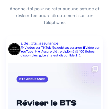
Abonne-toi pour ne rater aucune astuce et
réviser tes cours directement sur ton
téléphone.
aide_bts_assurance
📚 Vidéos sur TikTok @aidebtsassurance
🖥️ Vidéo sur
YouTube
👨‍🎓 Assuré d’être diplômé
📕 100 fiches
disponibles
💻 Le site est disponible !! ⤵️