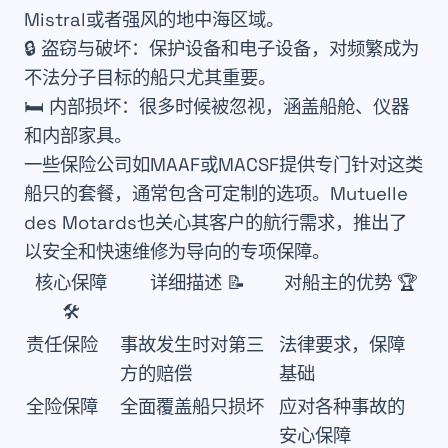
Mistral或者强风的地中海区域。
🔒
盗窃与破坏
：保护设备和电子设备，对频繁成为
不法分子目标的船只尤其重要。
🛏️
内部损坏
：很多时候被忽视，涵盖船舱、仪器
和内部家具。
一些保险公司如
MAAF
或
MACSF
提供专门针对这类
船只的套餐，通常包含可定制的选项。
Mutuelle
des Motards
也关心其客户的航行需求，推出了
以安全和快速维修为导向的专项保障。
核心保障
详细描述 📝
对船主的优势 🏆
🛠️
责任保险
事故发生时对第三
法律要求，保障
方的赔偿
基础
全险保障
全面覆盖船只损坏
应对各种事故的
安心保障