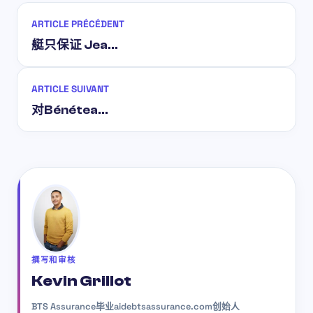
ARTICLE PRÉCÉDENT
艇只保证 Jea…
ARTICLE SUIVANT
对Bénétea…
撰写和审核
Kevin Grillot
BTS Assurance毕业
aidebtsassurance.com创始人