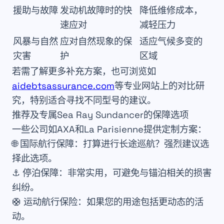
援助与故障
发动机故障时的快
降低维修成本，
速应对
减轻压力
风暴与自然
应对自然现象的保
适应气候多变的
灾害
护
区域
若需了解更多补充方案，也可浏览如
aidebtsassurance.com
等专业网站上的对比研
究，特别适合寻找不同型号的建议。
推荐及专属Sea Ray Sundancer的保障选项
一些公司如
AXA
和
La Parisienne
提供定制方案：
🌐 国际航行保障：打算进行长途巡航？强烈建议选
择此选项。
⚓ 停泊保障：非常实用，可避免与锚泊相关的损害
纠纷。
🛟 运动航行保险：如果您的用途包括更动态的活
动。