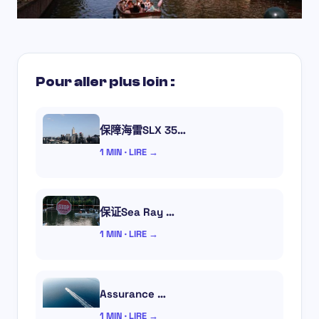
Pour aller plus loin :
保障海雷SLX 35…
1 MIN · LIRE →
保证Sea Ray …
1 MIN · LIRE →
Assurance …
1 MIN · LIRE →