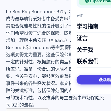
📚 Espace Prof
Le Sea Ray Sundancer 370，2025款型号，已
导航
成为豪华航行爱好者中备受青睐的海上单位之一。
其融合优雅与性能的设计吸引了一批挑剔的客户，
学习指南
他们希望投资于适合的保险。随着休闲航行风险的
证言
增加，理解由像安联（Allianz）、April、
Generali或Groupama等主要保险公司提供的保险
关于我
选项变得尤为重要。这些保险公司提供的保障具有
联系我们
一定的针对性，根据航行的类型和用途的不同而有
所差异。准备一份合适的保险不仅是遵守法规的需
要，也关乎安心，能够有效覆盖技术、事故或自然
获取测
事件带来的各种突发状况。本文将介绍选择最佳保
障的关键标准，包括保障范围的评估、2025款型
号的技术特性，以及推荐的与主要海事市场保险公
司联系的流程。