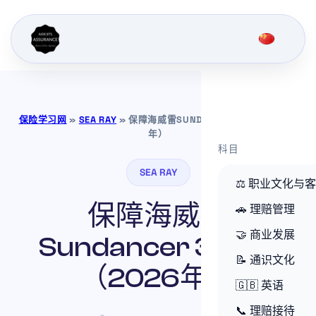
保险学习网
»
SEA RAY
»
保障海威雷SUNDANCER 370船（2026
年）
科目
SEA RAY
⚖️ 职业文化与
保障海威雷
🚗 理赔管理
🤝 商业发展
Sundancer 370船
📝 通识文化
（2026年）
🇬🇧 英语
📞 理赔接待