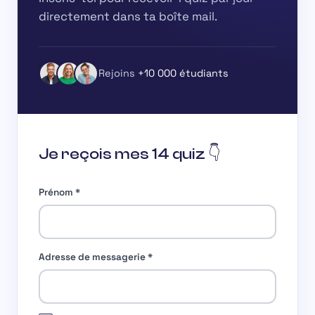
directement dans ta boîte mail.
Rejoins
+10 000 étudiants
Je reçois mes 14 quiz 👇
Prénom
*
Adresse de messagerie
*