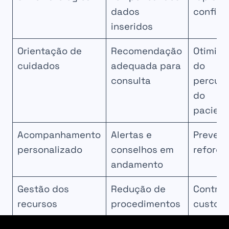
dados
confiáv
inseridos
Orientação de
Recomendação
Otimiz
cuidados
adequada para
do
consulta
percur
do
pacien
Acompanhamento
Alertas e
Preven
personalizado
conselhos em
reforça
andamento
Gestão dos
Redução de
Control
recursos
procedimentos
custos
médicos