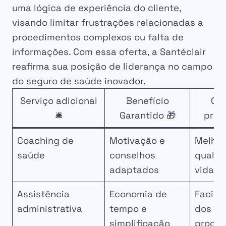
uma lógica de experiência do cliente,
visando limitar frustrações relacionadas a
procedimentos complexos ou falta de
informações. Com essa oferta, a Santéclair
reafirma sua posição de liderança no campo
do seguro de saúde inovador.
Serviço adicional
Benefício
Obj
🛎️
Garantido 🎁
princ
Coaching de
Motivação e
Melhor
saúde
conselhos
qualid
adaptados
vida
Assistência
Economia de
Facili
administrativa
tempo e
dos
simplificação
proce