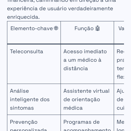
experiência de usuário verdadeiramente
enriquecida.
Elemento-chave 🌐
Função 🤖
Vant
se
Teleconsulta
Acesso imediato
Redu
a um médico à
prazo
distância
temp
flexi
Análise
Assistente virtual
Ajuda
inteligente dos
de orientação
de pr
sintomas
médica
cuid
Prevenção
Programas de
Melh
personalizada
acompanhamento
longo