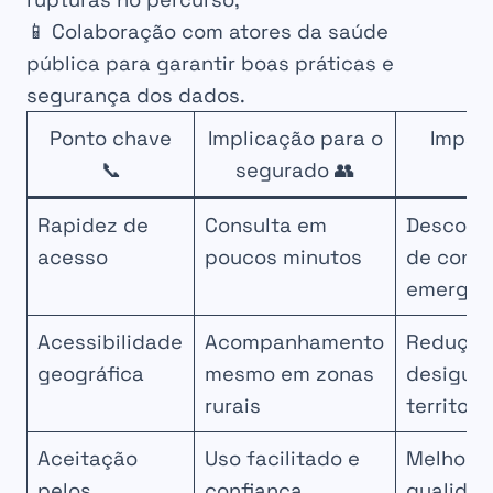
📱 Colaboração com atores da saúde
pública para garantir boas práticas e
segurança dos dados.
Ponto chave
Implicação para o
Impac
📞
segurado 👥
p
Rapidez de
Consulta em
Descong
acesso
poucos minutos
de consu
emergên
Acessibilidade
Acompanhamento
Redução
geográfica
mesmo em zonas
desigua
rurais
territori
Aceitação
Uso facilitado e
Melhoria
pelos
confiança
qualidad