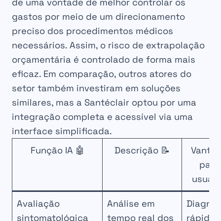
de uma vontade de melhor controlar os
gastos por meio de um direcionamento
preciso dos procedimentos médicos
necessários. Assim, o risco de extrapolação
orçamentária é controlado de forma mais
eficaz. Em comparação, outros atores do
setor também investiram em soluções
similares, mas a Santéclair optou por uma
integração completa e acessível via uma
interface simplificada.
Função IA 🤖
Descrição 📝
Vanta
para
usuári
Avaliação
Análise em
Diagnós
sintomatológica
tempo real dos
rápido 