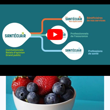
desnecessários
Além disso, essas inovações tecnológicas
devem ser acompanhadas de uma maior
sensibilização para garantir sua adoção por
todos os segurados, especialmente as
populações menos familiarizadas com o
digital. Este ponto já foi mencionado em
alguns relatórios, que recomendam
treinamento e acompanhamento
individualizado.