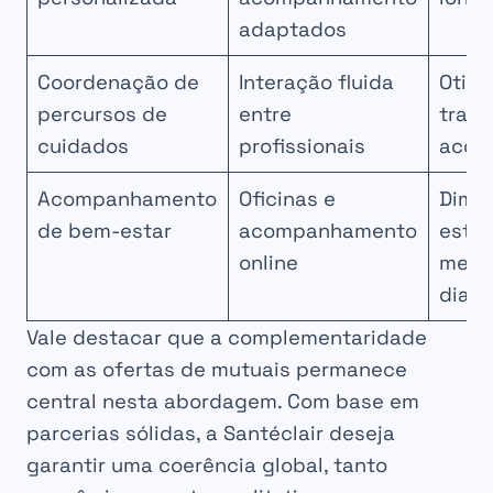
adaptados
Coordenação de
Interação fluida
Otim
percursos de
entre
trata
cuidados
profissionais
acom
Acompanhamento
Oficinas e
Dimin
de bem-estar
acompanhamento
estre
online
melho
dia
Vale destacar que a complementaridade
com as ofertas de mutuais permanece
central nesta abordagem. Com base em
parcerias sólidas, a Santéclair deseja
garantir uma coerência global, tanto