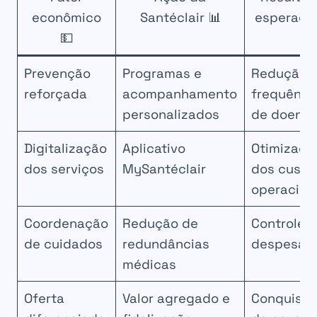
econômico
Santéclair 📊
esperado 
💵
Prevenção
Programas e
Redução 
reforçada
acompanhamento
frequênci
personalizados
de doenç
Digitalização
Aplicativo
Otimizaçã
dos serviços
MySantéclair
dos custo
operacion
Coordenação
Redução de
Controle 
de cuidados
redundâncias
despesas
médicas
Oferta
Valor agregado e
Conquista