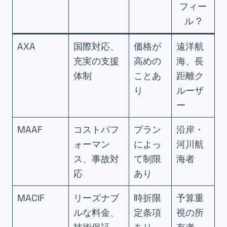
フィー
ル ?
AXA
国際対応、
価格が
遠洋航
充実の支援
高めの
海、長
体制
ことあ
距離ク
り
ルーザ
ー
MAAF
コストパフ
プラン
沿岸・
ォーマン
によっ
河川航
ス、事故対
て制限
海者
応
あり
MACIF
リーズナブ
時折限
予算重
ルな料金、
定条項
視の所