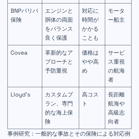
BNPパリバ
エンジンと
対応に
モータ
保険
胴体の両面
時間が
ー船主
をバランス
かかる
良く保護
ことも
Covea
革新的なア
価格は
サービ
プローチと
やや高
ス重視
予防重視
め
の航海
者
Lloyd’s
カスタムプ
高コス
長距離
ラン、専門
ト
航海や
的な海上保
高級志
険
向者
事例研究：一般的な事故とその保険による対応例