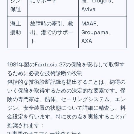
ジン
にサポート
険、Lloyd’s、
保証
Aviva
海上
故障時の牽引、救
MAAF、
援助
出、港でのサポー
Groupama、
ト
AXA
1981年製のFantasia 27の保険を安心して取得す
るために必要な技術診断の役割
包括的な技術診断記録を提出することは、納得の
いく保険を取得するための決定的な要素です。保
険の専門家は、船体、セーリングシステム、エン
ジン、安全装置の状態について詳細に精査し、料
金設定を行います。特に次の点を実施することが
推奨されます：
? 専門のオスマシー検査を行う