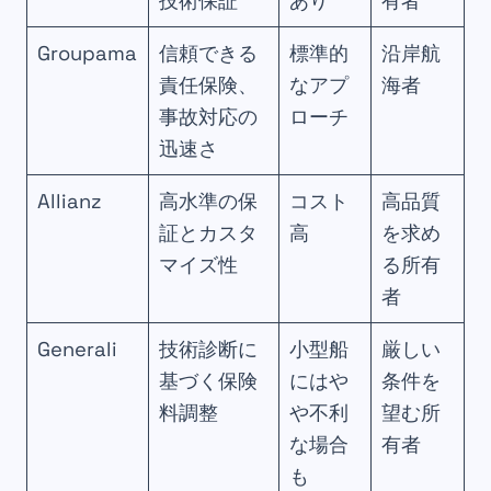
技術保証
あり
有者
Groupama
信頼できる
標準的
沿岸航
責任保険、
なアプ
海者
事故対応の
ローチ
迅速さ
Allianz
高水準の保
コスト
高品質
証とカスタ
高
を求め
マイズ性
る所有
者
Generali
技術診断に
小型船
厳しい
基づく保険
にはや
条件を
料調整
や不利
望む所
な場合
有者
も