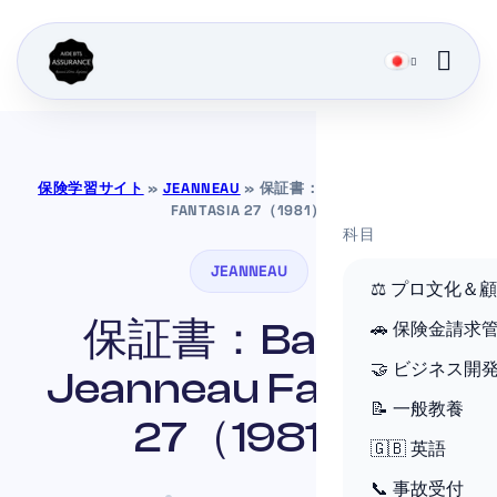
保険学習サイト
»
JEANNEAU
»
保証書：BATEAU JEANNEAU
FANTASIA 27（1981）
科目
JEANNEAU
⚖️ プロ文化＆
保証書：Bateau
🚗 保険金請求
🤝 ビジネス開
Jeanneau Fantasia
📝 一般教養
27（1981）
🇬🇧 英語
📞 事故受付