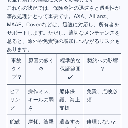
これらの状況では、保険会社の迅速さと透明性が
事故処理にとって重要です。AXA、Allianz、
MAAF、Coveaなどは、迅速に対応し、所有者を
サポートします。ただし、適切なメンテナンスを
怠ると、除外や免責額の増加につながるリスクも
あります。
事故
原因の多く
標準的な
契約への影響
タイ
⚙️
保証範囲
?
プ ?
✔️
ヒア
操作ミス、
船体保
免責、点検必
リン
キールの弱
護、海上
須
グ
さ
支援
舵破
摩耗、衝撃
適合する
修理しないと