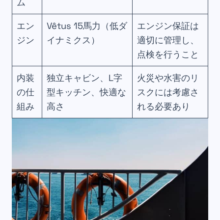
ム
エン
Vêtus 15馬力（低ダ
エンジン保証は
ジン
イナミクス）
適切に管理し、
点検を行うこと
内装
独立キャビン、L字
火災や水害のリ
の仕
型キッチン、快適な
スクには考慮さ
組み
高さ
れる必要あり