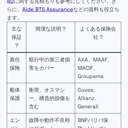
40
に関する見積もりも参考にしてください。さ
らに、
Aide BTS Assurance
などの資料も役立ち
ます。
主な
簡潔な説明 ?
よくある保険会
保証
社 ?
?
責任
航行中の第三者損
AXA、MAAF、
保険
害をカバー
MACIF、
Groupama
船体
衝突、オスマシ
Covea、
保護
ー、構造的損傷を
Allianz、
含む
Generali
エン
故障や動作不良時
BNPパリバ保