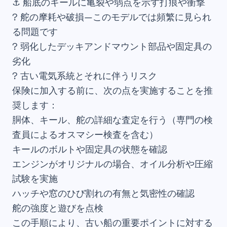
⚓ 船底のキールに亀裂や弱点を示す打痕や衝撃
? 舵の摩耗や破損—このモデルでは頻繁に見られ
る問題です
? 弱化したデッキアンドマウント部品や固定具の
劣化
? 古い電気系統とそれに伴うリスク
保険に加入する前に、次の点を実施することを推
奨します：
胴体、キール、舵の詳細な査定を行う（専門の検
査員によるオスマシー検査を含む）
キールのボルトや固定具の状態を確認
エンジンがオリジナルの場合、オイル分析や圧縮
試験を実施
ハッチや窓のひび割れの有無と気密性の確認
舵の強度と遊びを点検
この手順により、古い船の重要ポイントに対する