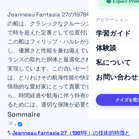
📚 Espace Prof
Jeanneau Fantasia 27の1978年に建造されたこ
ナビゲーション
の船は、クラシックなクルージングセーラーの中
で時を超えた定番として位置付けられています。
学習ガイド
この船はフィリップ・ハルレがデザインを担当
体験談
し、優雅さと性能を兼ね備えています。完璧にバ
ランスの取れた胴体と最適化された内装によって
私について
実現しています。この古いセーラーに乗る体験
お問い合わせ
は、とりわけその航海性能や快適性を評価できる
情熱的な愛好家にとって貴重です。しかしなが
ら、時間経過や航海に伴う特有のリスクに対処す
クイズを受
るためには、適切な保険が必要なのです。
Sommaire
Jeanneau Fantasia 27（1981年）の技術的特徴と