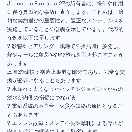
Jeanneau Fantasia 27の所有者は、経年や使用
に伴う典型的な事故に直面します。これらは、適
切な契約選びの重要性と、適正なメンテナンスを
実施していることの意義を示しています。代表的
な例を以下に示します：
? 影響やヒアリング：浅瀬での操船時に多発し、
舵やキールに亀裂やひび割れを引き起こすことが
あります
⚠️ 舵の破損：構造上脆弱な部分であり、完全な交
換が必要になることもあります
? 水漏れ：古くなったハッチやジョイントからの
浸水が内側の損傷につながる
? 電気系統の不具合：火災や短絡の原因となるこ
ともあります
?️ エンジン故障：メンテ不良や摩耗による停止が
安全と航行の継続に大きく影響します