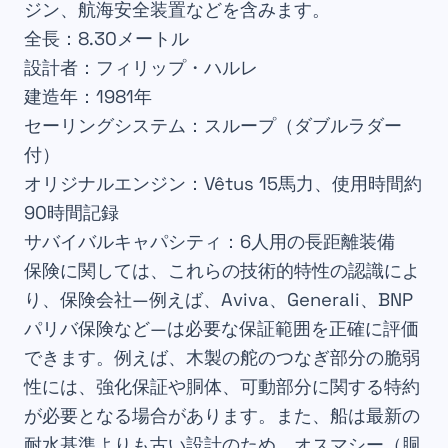
ジン、航海安全装置などを含みます。
全長：8.30メートル
設計者：フィリップ・ハルレ
建造年：1981年
セーリングシステム：スループ（ダブルラダー
付）
オリジナルエンジン：Vêtus 15馬力、使用時間約
90時間記録
サバイバルキャパシティ：6人用の長距離装備
保険に関しては、これらの技術的特性の認識によ
り、保険会社—例えば、Aviva、Generali、BNP
パリバ保険など—は必要な保証範囲を正確に評価
できます。例えば、木製の舵のつなぎ部分の脆弱
性には、強化保証や胴体、可動部分に関する特約
が必要となる場合があります。また、船は最新の
耐水基準よりも古い設計のため、オスマシー（胴