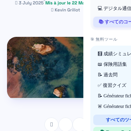
3 July 2025
Mis à jour le 22 May 2026
~1 min
💻 デジタル通
Kevin Grillot
📚 すべての
🎯 無料ツール
🧮 成績シミュ
📖 保険用語集
📝 過去問
✅ 復習クイズ
📝 Générateur fi
🚨 Générateur fi
すべてのツ