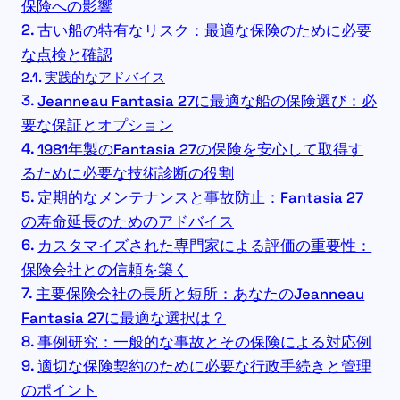
保険への影響
古い船の特有なリスク：最適な保険のために必要
な点検と確認
実践的なアドバイス
Jeanneau Fantasia 27に最適な船の保険選び：必
要な保証とオプション
1981年製のFantasia 27の保険を安心して取得す
るために必要な技術診断の役割
定期的なメンテナンスと事故防止：Fantasia 27
の寿命延長のためのアドバイス
カスタマイズされた専門家による評価の重要性：
保険会社との信頼を築く
主要保険会社の長所と短所：あなたのJeanneau
Fantasia 27に最適な選択は？
事例研究：一般的な事故とその保険による対応例
適切な保険契約のために必要な行政手続きと管理
のポイント