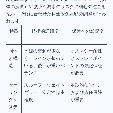
体の浸食）や微小な漏水のリスクに細心の注意を
払い、それに合わせた料金や免責額の調整が行わ
れます。
特徴
技術的詳細 ?
保険への影響 ?
?️
胴体
水線の突起が少な
オスマシー耐性
と構
く、ラインが整って
とストレスポイ
造
いる、後部が重いバ
ントの強化保証
ランス
が必要
セー
スループ、ウェイト
定期的な管理、
リン
ダラー、安定性は中
および責任保険
グシ
程度
が重要
ステ